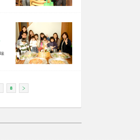
市 O様宅
味
8