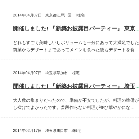
2014年04月07日 東京都江戸川区 T様宅
開催しました! 『新築お披露目パーティー』 東京都江戸川
どれもすごく美味しいしボリュームも十分にあって大満足でした
前菜からデザートまであってメインを食べた後もデザートを食…
2014年04月07日 埼玉県草加市 I様宅
開催しました! 『新築お披露目パーティー』 埼玉県草加
大人数の集まりだったので、準備が不安でしたが、料理の準備が
し省けてよかったです。普段作らない料理が並び華やかにな…
2014年02月17日 埼玉県川口市 S様宅