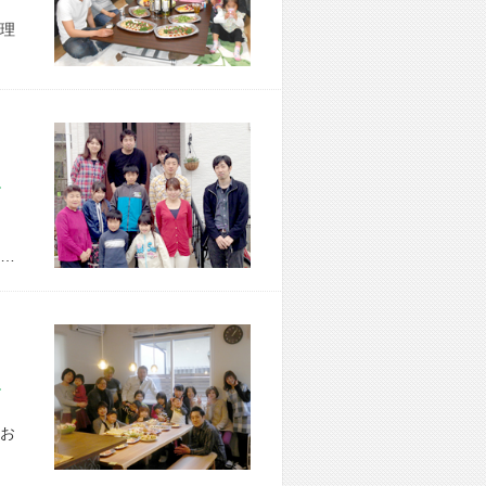
理
市 M様宅
…
市 F様宅
お