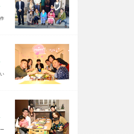
市 S様宅
作
区 M様宅
い
市 N様宅
ー