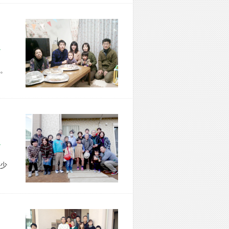
区 T様宅
。
市 I様宅
少