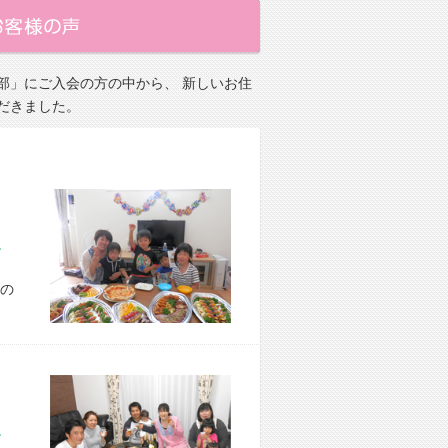
部」にご入会の方の中から、 新しいお住
だきました。
市 A様宅
の
市 E様宅