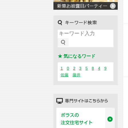
キーワード検索
★ 気になるワード
1
0
2
3
5
8
4
9
佐藤
藤井
専門サイトはこちらから