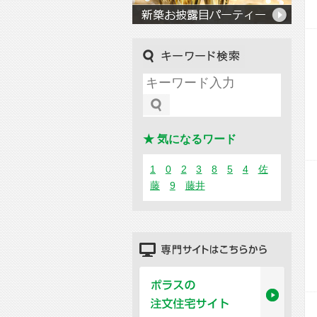
キーワード検索
★ 気になるワード
1
0
2
3
8
5
4
佐
藤
9
藤井
専門サイトはこちらから