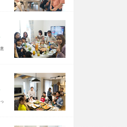
市 H様宅
意
市 S様宅
っ