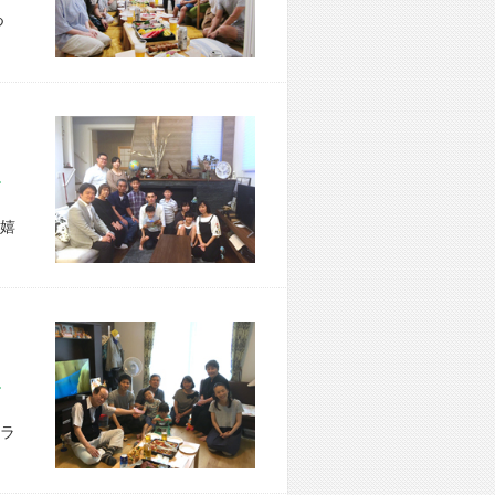
つ
区 Y様宅
嬉
市 M様宅
ラ