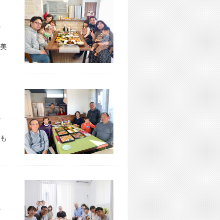
市 S様宅
美
市 T様宅
も
市 M様宅