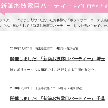
ラスグループではご成約いただいたお客様で「ポラスサポーターズ倶楽
いでのお祝いとして「新築お披露目パーティー」をお手伝いさせていた
2020年09月24日 埼玉県三郷市 M様宅（分譲住宅）
開催しました! 『新築お披露目パーティー』 埼玉県三郷
味もボリュームも大満足です。料理をする手間が省けた。…
2020年08月24日 千葉県我孫子市 M様宅（分譲住宅）
開催しました! 『新築お披露目パーティー』 千葉県我孫子