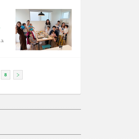
市 U様宅
ュ
8