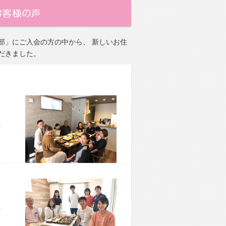
部」にご入会の方の中から、 新しいお住
だきました。
市 M様宅
市 M様宅