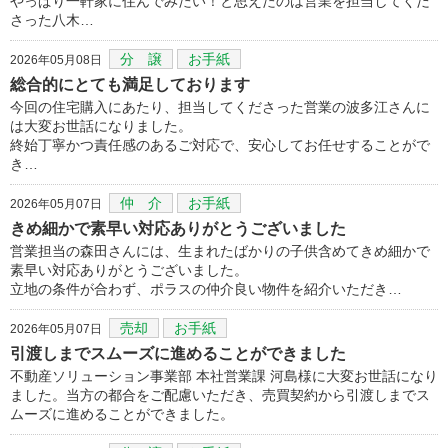
やっぱり一軒家に住んでみたい！と思えたのは営業を担当してくだ
さった八木…
分 譲
お手紙
2026年05月08日
総合的にとても満足しております
今回の住宅購入にあたり、担当してくださった営業の波多江さんに
は大変お世話になりました。
終始丁寧かつ責任感のあるご対応で、安心してお任せすることがで
き…
仲 介
お手紙
2026年05月07日
きめ細かで素早い対応ありがとうございました
営業担当の森田さんには、生まれたばかりの子供含めてきめ細かで
素早い対応ありがとうございました。
立地の条件が合わず、ポラスの仲介良い物件を紹介いただき…
売却
お手紙
2026年05月07日
引渡しまでスムーズに進めることができました
不動産ソリューション事業部 本社営業課 河島様に大変お世話になり
ました。当方の都合をご配慮いただき、売買契約から引渡しまでス
ムーズに進めることができました。