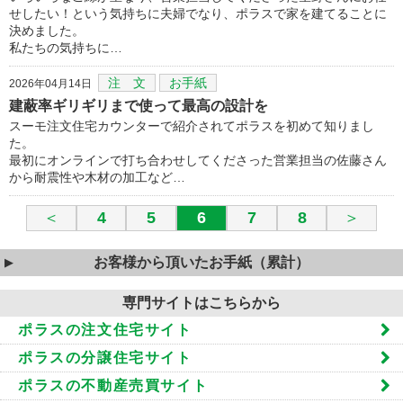
せしたい！という気持ちに夫婦でなり、ポラスで家を建てることに
決めました。
私たちの気持ちに…
注 文
お手紙
2026年04月14日
建蔽率ギリギリまで使って最高の設計を
スーモ注文住宅カウンターで紹介されてポラスを初めて知りまし
た。
最初にオンラインで打ち合わせしてくださった営業担当の佐藤さん
から耐震性や木材の加工など…
＜
4
5
6
7
8
＞
お客様から頂いたお手紙（累計）
専門サイトはこちらから
ポラスの注文住宅サイト
ポラスの分譲住宅サイト
ポラスの不動産売買サイト