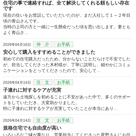
住宅の事で連絡すれば、全て解決してくれる頼もしい存在
です
現在の住いをお世話していただいたのが、まだ入社して１～２年目
頃の青山さんです。
当時の上司の方と一緒に一生懸命だった頃を思い出します。妻とも
よく青山さ…
仲 介
お手紙
2026年04月16日
安心して購入をすすめることができました
初めての住宅購入だったため、分からないことだらけで不安でした
が、担当してくださった木村様が、丁寧に説明し、細やかにコミュ
ニケーションをとってくださったので、安心して…
注 文
お手紙
2026年04月14日
子連れに対するケアが充実
遠方から土地探しを初めることに不安があった中で、多くのサポー
トをしていただき、大変助かりました。
特に子連れに対するケアが充実していたことが本当にあり…
注 文
お手紙
2026年04月14日
規格住宅でも自由度が高い
いろいろなご縁が重なり、営業担当してくださった星野さんにお任