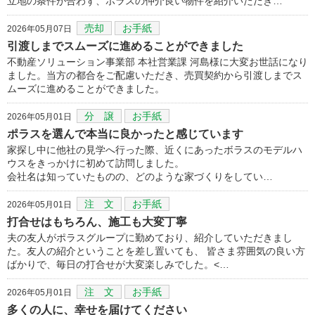
立地の条件が合わず、ポラスの仲介良い物件を紹介いただき…
売却
お手紙
2026年05月07日
引渡しまでスムーズに進めることができました
不動産ソリューション事業部 本社営業課 河島様に大変お世話になり
ました。当方の都合をご配慮いただき、売買契約から引渡しまでス
ムーズに進めることができました。
分 譲
お手紙
2026年05月01日
ポラスを選んで本当に良かったと感じています
家探し中に他社の見学へ行った際、近くにあったボラスのモデルハ
ウスをきっかけに初めて訪問しました。
会社名は知っていたものの、どのような家づくりをしてい…
注 文
お手紙
2026年05月01日
打合せはもちろん、施工も大変丁寧
夫の友人がポラスグループに勤めており、紹介していただきまし
た。友人の紹介ということを差し置いても、 皆さま雰囲気の良い方
ばかりで、毎日の打合せが大変楽しみでした。<…
注 文
お手紙
2026年05月01日
多くの人に、幸せを届けてください