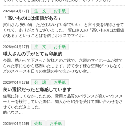
注 文
お手紙
2026年04月17日
「高いものには価値がある」
賀山さん 安い物、ただ住みやすい家でいい、と言う夫を納得させて
くれて、ありがとうございました。 賀山さんの「高いものには価値
がある」ということばを信じポラスでマイホ…
注 文
お手紙
2026年04月17日
職人さんの手がとても印象的
今回、携わって下さった皆様とのご縁で、念願のマイホームが建て
られた事に心から感謝いたします。持て余す様な空間が1つもなく、
どのスペースも日々の生活の中で欠かせない空…
分 譲
お手紙
2026年04月17日
良い選択だったと痛感しています
住宅に詳しくなかったため、費用と品質のバランスが良いハウスメ
ーカーを検討していた際に、知人から紹介を受けて問い合わせをさ
せていただきました。
他ハウス…
売却
お手紙
2026年04月16日