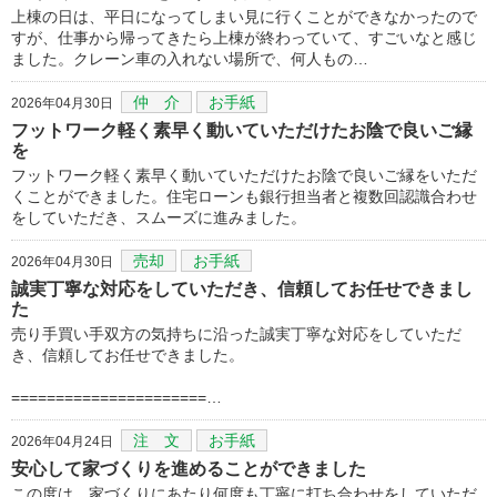
上棟の日は、平日になってしまい見に行くことができなかったので
すが、仕事から帰ってきたら上棟が終わっていて、すごいなと感じ
ました。クレーン車の入れない場所で、何人もの…
仲 介
お手紙
2026年04月30日
フットワーク軽く素早く動いていただけたお陰で良いご縁
を
フットワーク軽く素早く動いていただけたお陰で良いご縁をいただ
くことができました。住宅ローンも銀行担当者と複数回認識合わせ
をしていただき、スムーズに進みました。
売却
お手紙
2026年04月30日
誠実丁寧な対応をしていただき、信頼してお任せできまし
た
売り手買い手双方の気持ちに沿った誠実丁寧な対応をしていただ
き、信頼してお任せできました。
======================…
注 文
お手紙
2026年04月24日
安心して家づくりを進めることができました
この度は、家づくりにあたり何度も丁寧に打ち合わせをしていただ