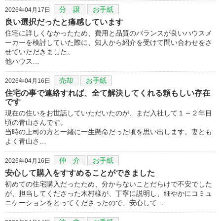
分 譲
お手紙
2026年04月17日
良い選択だったと痛感しています
住宅に詳しくなかったため、費用と品質のバランスが良いハウスメ
ーカーを検討していた際に、知人から紹介を受けて問い合わせをさ
せていただきました。
他ハウス…
売却
お手紙
2026年04月16日
住宅の事で連絡すれば、全て解決してくれる頼もしい存在
です
現在の住いをお世話していただいたのが、まだ入社して１～２年目
頃の青山さんです。
当時の上司の方と一緒に一生懸命だった頃を思い出します。妻とも
よく青山さ…
仲 介
お手紙
2026年04月16日
安心して購入をすすめることができました
初めての住宅購入だったため、分からないことだらけで不安でした
が、担当してくださった木村様が、丁寧に説明し、細やかにコミュ
ニケーションをとってくださったので、安心して…