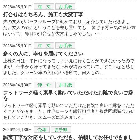
注 文
お手紙
2026年05月01日
打合せはもちろん、施工も大変丁寧
夫の友人がポラスグループに勤めており、紹介していただきまし
た。友人の紹介ということを差し置いても、 皆さま雰囲気の良い方
ばかりで、毎日の打合せが大変楽しみでした。<…
注 文
お手紙
2026年05月01日
多くの人に、幸せを届けてください
上棟の日は、平日になってしまい見に行くことができなかったので
すが、仕事から帰ってきたら上棟が終わっていて、すごいなと感じ
ました。クレーン車の入れない場所で、何人もの…
仲 介
お手紙
2026年04月30日
フットワーク軽く素早く動いていただけたお陰で良いご縁
を
フットワーク軽く素早く動いていただけたお陰で良いご縁をいただ
くことができました。住宅ローンも銀行担当者と複数回認識合わせ
をしていただき、スムーズに進みました。
売却
お手紙
2026年04月30日
誠実丁寧な対応をしていただき、信頼してお任せできまし