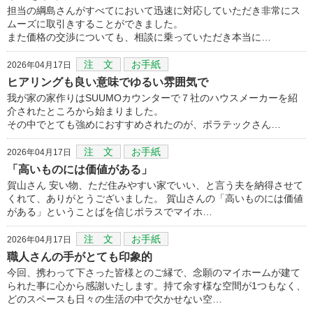
担当の綱島さんがすべてにおいて迅速に対応していただき非常にス
ムーズに取引きすることができました。
また価格の交渉についても、相談に乗っていただき本当に…
注 文
お手紙
2026年04月17日
ヒアリングも良い意味でゆるい雰囲気で
我が家の家作りはSUUMOカウンターで７社のハウスメーカーを紹
介されたところから始まりました。
その中でとても強めにおすすめされたのが、ポラテックさん…
注 文
お手紙
2026年04月17日
「高いものには価値がある」
賀山さん 安い物、ただ住みやすい家でいい、と言う夫を納得させて
くれて、ありがとうございました。 賀山さんの「高いものには価値
がある」ということばを信じポラスでマイホ…
注 文
お手紙
2026年04月17日
職人さんの手がとても印象的
今回、携わって下さった皆様とのご縁で、念願のマイホームが建て
られた事に心から感謝いたします。持て余す様な空間が1つもなく、
どのスペースも日々の生活の中で欠かせない空…