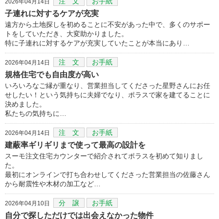
注 文
お手紙
2026年04月14日
子連れに対するケアが充実
遠方から土地探しを初めることに不安があった中で、多くのサポー
トをしていただき、大変助かりました。
特に子連れに対するケアが充実していたことが本当にあり…
注 文
お手紙
2026年04月14日
規格住宅でも自由度が高い
いろいろなご縁が重なり、営業担当してくださった星野さんにお任
せしたい！という気持ちに夫婦でなり、ポラスで家を建てることに
決めました。
私たちの気持ちに…
注 文
お手紙
2026年04月14日
建蔽率ギリギリまで使って最高の設計を
スーモ注文住宅カウンターで紹介されてポラスを初めて知りまし
た。
最初にオンラインで打ち合わせしてくださった営業担当の佐藤さん
から耐震性や木材の加工など…
分 譲
お手紙
2026年04月10日
自分で探しただけでは出会えなかった物件