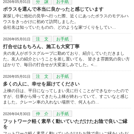
分 譲
お手紙
2026年05月01日
ポラスを選んで本当に良かったと感じています
家探し中に他社の見学へ行った際、近くにあったボラスのモデルハ
ウスをきっかけに初めて訪問しました。
会社名は知っていたものの、どのような家づくりをしてい…
注 文
お手紙
2026年05月01日
打合せはもちろん、施工も大変丁寧
夫の友人がポラスグループに勤めており、紹介していただきまし
た。友人の紹介ということを差し置いても、 皆さま雰囲気の良い方
ばかりで、毎日の打合せが大変楽しみでした。<…
注 文
お手紙
2026年05月01日
多くの人に、幸せを届けてください
上棟の日は、平日になってしまい見に行くことができなかったので
すが、仕事から帰ってきたら上棟が終わっていて、すごいなと感じ
ました。クレーン車の入れない場所で、何人もの…
仲 介
お手紙
2026年04月30日
フットワーク軽く素早く動いていただけたお陰で良いご縁
を
フットワーク軽く素早く動いていただけたお陰で良いご縁をいただ