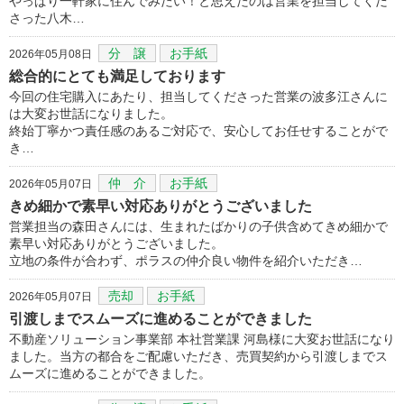
やっぱり一軒家に住んでみたい！と思えたのは営業を担当してくだ
さった八木…
分 譲
お手紙
2026年05月08日
総合的にとても満足しております
今回の住宅購入にあたり、担当してくださった営業の波多江さんに
は大変お世話になりました。
終始丁寧かつ責任感のあるご対応で、安心してお任せすることがで
き…
仲 介
お手紙
2026年05月07日
きめ細かで素早い対応ありがとうございました
営業担当の森田さんには、生まれたばかりの子供含めてきめ細かで
素早い対応ありがとうございました。
立地の条件が合わず、ポラスの仲介良い物件を紹介いただき…
売却
お手紙
2026年05月07日
引渡しまでスムーズに進めることができました
不動産ソリューション事業部 本社営業課 河島様に大変お世話になり
ました。当方の都合をご配慮いただき、売買契約から引渡しまでス
ムーズに進めることができました。