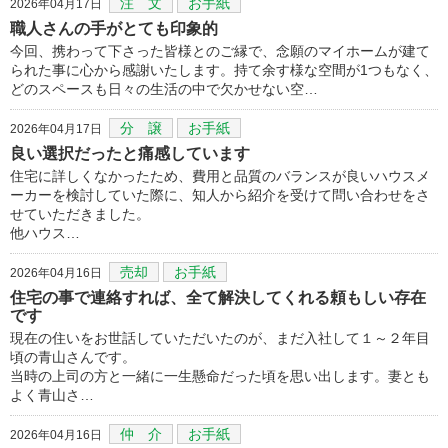
注 文
お手紙
2026年04月17日
職人さんの手がとても印象的
今回、携わって下さった皆様とのご縁で、念願のマイホームが建て
られた事に心から感謝いたします。持て余す様な空間が1つもなく、
どのスペースも日々の生活の中で欠かせない空…
分 譲
お手紙
2026年04月17日
良い選択だったと痛感しています
住宅に詳しくなかったため、費用と品質のバランスが良いハウスメ
ーカーを検討していた際に、知人から紹介を受けて問い合わせをさ
せていただきました。
他ハウス…
売却
お手紙
2026年04月16日
住宅の事で連絡すれば、全て解決してくれる頼もしい存在
です
現在の住いをお世話していただいたのが、まだ入社して１～２年目
頃の青山さんです。
当時の上司の方と一緒に一生懸命だった頃を思い出します。妻とも
よく青山さ…
仲 介
お手紙
2026年04月16日