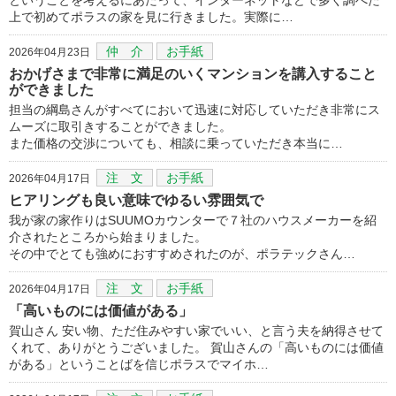
上で初めてポラスの家を見に行きました。実際に…
仲 介
お手紙
2026年04月23日
おかげさまで非常に満足のいくマンションを講入すること
ができました
担当の綱島さんがすべてにおいて迅速に対応していただき非常にス
ムーズに取引きすることができました。
また価格の交渉についても、相談に乗っていただき本当に…
注 文
お手紙
2026年04月17日
ヒアリングも良い意味でゆるい雰囲気で
我が家の家作りはSUUMOカウンターで７社のハウスメーカーを紹
介されたところから始まりました。
その中でとても強めにおすすめされたのが、ポラテックさん…
注 文
お手紙
2026年04月17日
「高いものには価値がある」
賀山さん 安い物、ただ住みやすい家でいい、と言う夫を納得させて
くれて、ありがとうございました。 賀山さんの「高いものには価値
がある」ということばを信じポラスでマイホ…