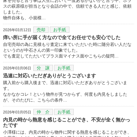
家を売ると言う事は人生において一度あるかないかと言う中、ポラ
スの萩原様が担当となり会話の中で、信頼できる人だと感じ、依頼
しました。
物件自体も、小規模…
売却
お手紙
2026年03月12日
痒い所に手が届く方なので全てお任せでも安心でした
自宅売却の為に見積もり査定に来ていただいた時に随分若い人だな
というのが中石さんの第一印象でした。
でも査定してただいてプラス面マイナス面やこちらの疑問…
分 譲
お手紙
2026年03月06日
迅速に対応いただぎありがとうございます
購入前から購入後まで、迅速に対応いただぎありがとうございま
す。
なかなかコレ！という物件が見つからず、何度も内見をしました
が、そのたびに、こちらの条件…
仲 介
お手紙
2026年03月05日
内見の時から熱意を感じることができ、不安が全く無かっ
たです
小澤様には、内見の時から物件に関する熱意を感じることができ、