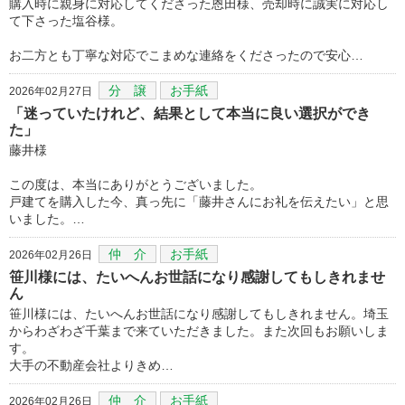
購入時に親身に対応してくださった恩田様、売却時に誠実に対応し
て下さった塩谷様。
お二方とも丁寧な対応でこまめな連絡をくださったので安心…
分 譲
お手紙
2026年02月27日
「迷っていたけれど、結果として本当に良い選択ができ
た」
藤井様
この度は、本当にありがとうございました。
戸建てを購入した今、真っ先に「藤井さんにお礼を伝えたい」と思
いました。…
仲 介
お手紙
2026年02月26日
笹川様には、たいへんお世話になり感謝してもしきれませ
ん
笹川様には、たいへんお世話になり感謝してもしきれません。埼玉
からわざわざ千葉まで来ていただきました。また次回もお願いしま
す。
大手の不動産会社よりきめ…
仲 介
お手紙
2026年02月26日