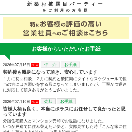
新築お披露目パーティー
をご利用のお客様
お客様からいただいたお手紙
仲 介
お手紙
2026年07月16日
NEW
契約後も親身になって頂き、安心しています
１月に初回相談、２月に契約と繁忙期にタイトなスケジュールで担
当の方にはお願いをする形になってしまいましたが、丁寧かつ迅速
に対応して頂きありがとうございました。
売却
お手紙
2026年07月16日
NEW
皆様人柄も良く、本当にポラスにお任せして良かったと思
っています
分譲住宅購入とマンション売却でお世話になりました。
いつか戸建てに住み替えたい夢と、実際見学した時「こんな家に住
めたら夢のようだなあ」 と思う設備や細…