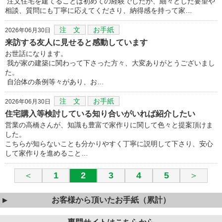
注文住宅を建てることは初めての経験でしたが、細々とした要望や
相談、質問にも丁寧に応えてくださり、納得感を持って家…
注 文
お手紙
2026年06月30日
来訪する友人に見せると感動しています
お世話になります。
我が家の建築に関わって下さった方々、大変ありがとうございまし
た。
自治体の条例等々があり、お…
注 文
お手紙
2026年06月30日
住宅購入等検討している知り合いがいれば紹介したい
営業の高橋さんが、知識も豊富で家作りに関して色々と提案頂けま
した。
こちらが知らないことも分かりやすく丁寧に説明して下さり、安心
して家作りを進めること…
＜
1
2
3
4
5
＞
お客様から頂いたお手紙（累計）