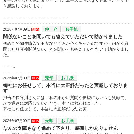
物件の見学から契約までとてもスムーズに問題なく進めることがで
き感謝しております。
==========================…
仲 介
お手紙
2026年07月09日
NEW
関係ないことを聞いても答えていただいて助かりました
初めての物件購入で不安なところが色々あったのですが、細かく質
問したり直接関係ないことを聞いても答えていただいて助かりまし
た。
====…
売却
お手紙
2026年07月09日
NEW
御社にお任せして、本当に大正解だったと実感しておりま
す
担当の長谷川さんには、私の細かい質問や要望にもいつも笑顔で、
かつ迅速に対応していただき、本当に救われました。
御社にお任せして、本当に大正解だったと実…
売却
お手紙
2026年07月09日
NEW
なんの支障もなく進めて下さり、感謝しかありません