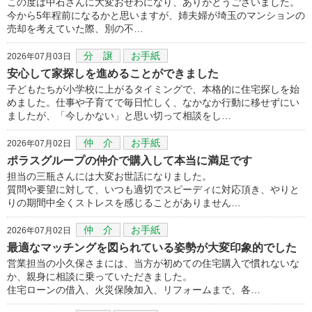
この度は中石さんに大変おせわになり、ありがとうございました。
今から5年程前になるかと思いますが、姉夫婦が埼玉のマンションの
売却を考えていた際、別の不…
分 譲
お手紙
2026年07月03日
安心して家探しを進めることができました
子どもたちが小学校に上がるタイミングで、本格的に住宅探しを始
めました。仕事や子育てで毎日忙しく、なかなか行動に移せずにい
ましたが、「今しかない」と思い切って相談をし…
仲 介
お手紙
2026年07月02日
ポラスグループの仲介で購入して本当に満足です
担当の三瓶さんには大変お世話になりました。
質問や要望に対して、いつも適切でスピーディに対応頂き、やりと
りの期間中全くストレスを感じることがありません…
仲 介
お手紙
2026年07月02日
最適なマッチングを図られている姿勢が大変印象的でした
営業担当の小久保さまには、当方が初めての住宅購入で慣れないな
か、親身に相談に乗っていただきました。
住宅ローンの借入、火災保険加入、リフォームまで、各…