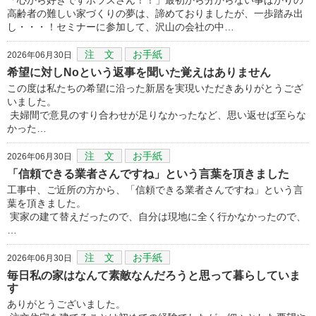
高齢者の難しい家づくりの夢は、諦めておりましたが、一歩踏み出
し・・・！セミナーに参加して、沢山の会社の中…
注 文
お手紙
2026年06月30日
希望に対しNoという返事を聞いた覚えはありません
この度は私たちの希望に沿った新居を実現いただきありがとうござ
いました。
夫婦間で意見のすり合わせが足りなかったなど、思い返せば至らな
かった…
注 文
お手紙
2026年06月30日
「信頼できる業者さんですね」という言葉を頂きました
工事中、ご近所の方から、「信頼できる業者さんですね」という言
葉を頂きました。
実家の建て替えだったので、自分は現地に全く行かなかったので、
…
注 文
お手紙
2026年06月30日
毎日私の家はなんて素敵なんだろうと思って暮らしていま
す
ありがとうございました。