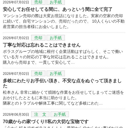
売却
お手紙
2026年07月02日
安心してお任せしてる間に、あっという間に全て完了
マンション売却の際は大変お世話になりました。実家の空家の売却
に続いて、自宅マンションの、売却だったので、 10人くらいの不動
産営業の担当者様にお会いしました。
売却
お手紙
2026年07月02日
丁寧な対応は忘れることはできません
ポラスグループの地域に根付く企業活動はすばらしく、そこで働い
ている方々の対応の丁寧な対応は忘れることはできません。
購入から売却まで、一貫して安心して…
売却
お手紙
2026年07月02日
多岐にわたりお手伝い頂き、不安な点をぬぐって頂きまし
た
松本さん 非常に細かくて煩雑な作業をお任せしてしまってご迷惑を
おかけしたとともに本当に助かりました。
隣家とのトラブルや解体工事に関してなど多岐にわた…
注 文
お手紙
2026年06月30日
70歳からの家づくり!!私の大切な宝物です
「心から好きですポラスさん！！」最初から分からない事ばかりの