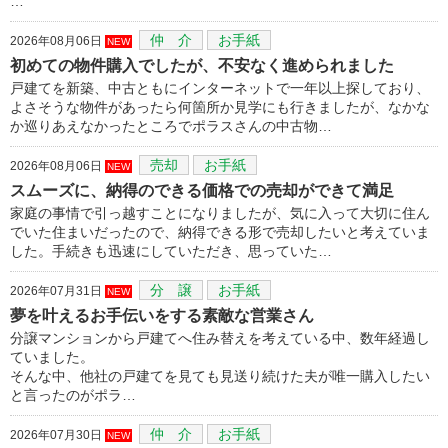
…
仲 介
お手紙
2026年08月06日
NEW
初めての物件購入でしたが、不安なく進められました
戸建てを新築、中古ともにインターネットで一年以上探しており、
よさそうな物件があったら何箇所か見学にも行きましたが、なかな
か巡りあえなかったところでポラスさんの中古物…
売却
お手紙
2026年08月06日
NEW
スムーズに、納得のできる価格での売却ができて満足
家庭の事情で引っ越すことになりましたが、気に入って大切に住ん
でいた住まいだったので、納得できる形で売却したいと考えていま
した。手続きも迅速にしていただき、思っていた…
分 譲
お手紙
2026年07月31日
NEW
夢を叶えるお手伝いをする素敵な営業さん
分譲マンションから戸建てへ住み替えを考えている中、数年経過し
ていました。
そんな中、他社の戸建てを見ても見送り続けた夫が唯一購入したい
と言ったのがポラ…
仲 介
お手紙
2026年07月30日
NEW