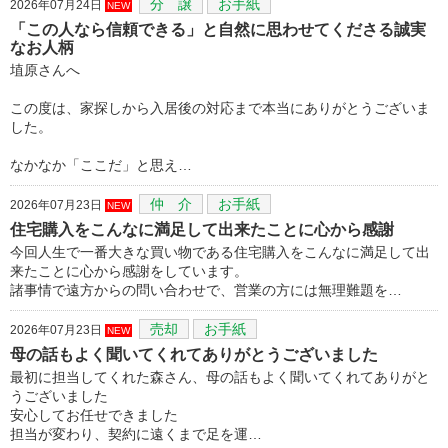
分 譲
お手紙
2026年07月24日
NEW
「この人なら信頼できる」と自然に思わせてくださる誠実
なお人柄
埴原さんへ
この度は、家探しから入居後の対応まで本当にありがとうございま
した。
なかなか「ここだ」と思え…
仲 介
お手紙
2026年07月23日
NEW
住宅購入をこんなに満足して出来たことに心から感謝
今回人生で一番大きな買い物である住宅購入をこんなに満足して出
来たことに心から感謝をしています。
諸事情で遠方からの問い合わせで、営業の方には無理難題を…
売却
お手紙
2026年07月23日
NEW
母の話もよく聞いてくれてありがとうございました
最初に担当してくれた森さん、母の話もよく聞いてくれてありがと
うございました
安心してお任せできました
担当が変わり、契約に遠くまで足を運…