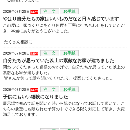
注 文
お手紙
2026年07月28日
NEW
やはり自分たちの家はいいものだなと日々感じています
この度は、家づくりにあたり何度も丁寧に打ち合わせをしていただ
き、本当にありがとうございました。
たくさん相談に…
注 文
お手紙
2026年07月28日
NEW
自分たちが思っていた以上の素敵なお家が建ちました
関わってくださった皆様のおかげで、自分たちが思っていた以上の
素敵なお家が建ちました。
皆さんが笑って話を聞いてくれたり、提案してくださった…
注 文
お手紙
2026年07月28日
NEW
子供にもいい経験になりました
展示場で初めて話を聞いた時から親身になってお話して頂いて、こ
ちらの要望にも限られた予算の中でできる限り対応して頂き、大変
満足しております。
…