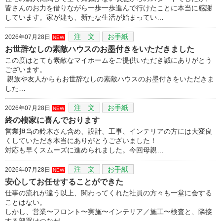
皆さんのお力を借りながら一歩一歩進んで行けたことに本当に感謝
しています。家が建ち、新たな生活が始まってい…
注 文
お手紙
2026年07月28日
NEW
お世辞なしの素敵ハウスのお墨付きをいただきました
この度はとても素敵なマイホームをご提供いただき誠にありがとう
ございます。
親族や友人からもお世辞なしの素敵ハウスのお墨付きをいただきま
した…
注 文
お手紙
2026年07月28日
NEW
終の棲家に喜んでおります
営業担当の鈴木さん含め、設計、工事、インテリアの方には大変良
くしていただき本当にありがとうございました！
対応も早くスムーズに進められました。今回母親…
注 文
お手紙
2026年07月28日
NEW
安心してお任せすることができた
仕事の流れが違う以上、関わってくれた社員の方々も一堂に会する
ことはない。
しかし、営業〜フロント〜実施〜インテリア／施工〜検査と、隣接
する部署はつなが…