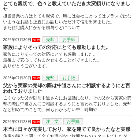
とても親切で、色々と教えていただき大変頼りになりまし
た
担当営業の方はとても親切で、時には会社にとってはプラスではな
いようなお話も正直にお話しいただけて信用出来ました。
また住宅購入にかかる贈与などについて…
売却
お手紙
2026年07月30日
NEW
家族によりそっての対応にとても感動しました。
家族によりそっての対応にとても感動しました。
最後まで安心しておまかせすることができました。
ありがとうございます。
売却
お手紙
2026年07月30日
NEW
父から実家の売却の際は中道さんにご相談するようにと言
われておりました
亡くなった父が以前中道さんにお世話になり、その父から実家の売
却の際は中道さんにご相談するようにと言われておりました。売却
など初めてのことで、何もわからない中、時期や…
注 文
お手紙
2026年07月28日
NEW
本当に日々が充実しており、家を建てて良かったなと実感
住宅の購入に関して全く知識がない状態からのスタートでしたが、