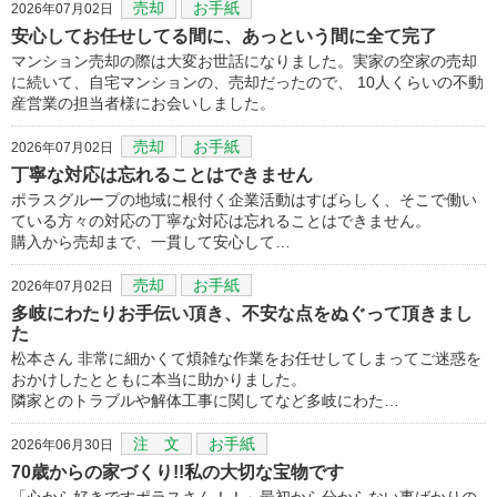
売却
お手紙
2026年07月02日
安心してお任せしてる間に、あっという間に全て完了
マンション売却の際は大変お世話になりました。実家の空家の売却
に続いて、自宅マンションの、売却だったので、 10人くらいの不動
産営業の担当者様にお会いしました。
売却
お手紙
2026年07月02日
丁寧な対応は忘れることはできません
ポラスグループの地域に根付く企業活動はすばらしく、そこで働い
ている方々の対応の丁寧な対応は忘れることはできません。
購入から売却まで、一貫して安心して…
売却
お手紙
2026年07月02日
多岐にわたりお手伝い頂き、不安な点をぬぐって頂きまし
た
松本さん 非常に細かくて煩雑な作業をお任せしてしまってご迷惑を
おかけしたとともに本当に助かりました。
隣家とのトラブルや解体工事に関してなど多岐にわた…
注 文
お手紙
2026年06月30日
70歳からの家づくり!!私の大切な宝物です
「心から好きですポラスさん！！」最初から分からない事ばかりの