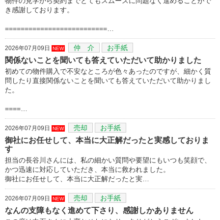
物件の見学から契約までとてもスムーズに問題なく進めることがで
き感謝しております。
==========================…
仲 介
お手紙
2026年07月09日
NEW
関係ないことを聞いても答えていただいて助かりました
初めての物件購入で不安なところが色々あったのですが、細かく質
問したり直接関係ないことを聞いても答えていただいて助かりまし
た。
====…
売却
お手紙
2026年07月09日
NEW
御社にお任せして、本当に大正解だったと実感しておりま
す
担当の長谷川さんには、私の細かい質問や要望にもいつも笑顔で、
かつ迅速に対応していただき、本当に救われました。
御社にお任せして、本当に大正解だったと実…
売却
お手紙
2026年07月09日
NEW
なんの支障もなく進めて下さり、感謝しかありません