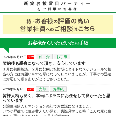
新築お披露目パーティー
をご利用のお客様
お客様からいただいたお手紙
仲 介
お手紙
2026年07月16日
NEW
契約後も親身になって頂き、安心しています
１月に初回相談、２月に契約と繁忙期にタイトなスケジュールで担
当の方にはお願いをする形になってしまいましたが、丁寧かつ迅速
に対応して頂きありがとうございました。
売却
お手紙
2026年07月16日
NEW
皆様人柄も良く、本当にポラスにお任せして良かったと思
っています
分譲住宅購入とマンション売却でお世話になりました。
いつか戸建てに住み替えたい夢と、実際見学した時「こんな家に住
めたら夢のようだなあ」 と思う設備や細…