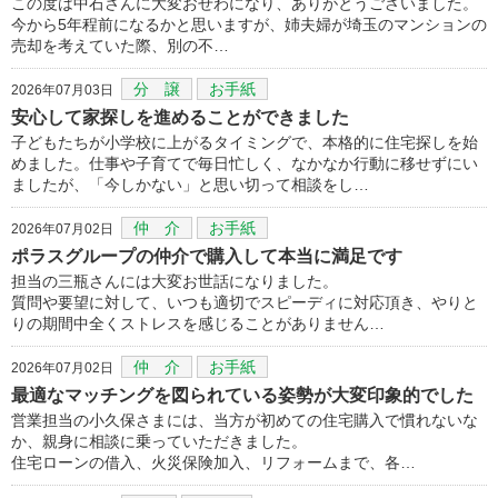
この度は中石さんに大変おせわになり、ありがとうございました。
今から5年程前になるかと思いますが、姉夫婦が埼玉のマンションの
売却を考えていた際、別の不…
分 譲
お手紙
2026年07月03日
安心して家探しを進めることができました
子どもたちが小学校に上がるタイミングで、本格的に住宅探しを始
めました。仕事や子育てで毎日忙しく、なかなか行動に移せずにい
ましたが、「今しかない」と思い切って相談をし…
仲 介
お手紙
2026年07月02日
ポラスグループの仲介で購入して本当に満足です
担当の三瓶さんには大変お世話になりました。
質問や要望に対して、いつも適切でスピーディに対応頂き、やりと
りの期間中全くストレスを感じることがありません…
仲 介
お手紙
2026年07月02日
最適なマッチングを図られている姿勢が大変印象的でした
営業担当の小久保さまには、当方が初めての住宅購入で慣れないな
か、親身に相談に乗っていただきました。
住宅ローンの借入、火災保険加入、リフォームまで、各…