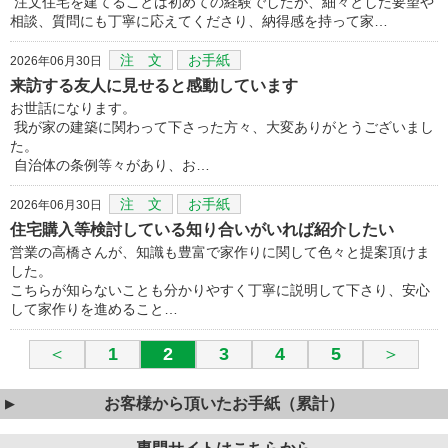
注文住宅を建てることは初めての経験でしたが、細々とした要望や
相談、質問にも丁寧に応えてくださり、納得感を持って家…
注 文
お手紙
2026年06月30日
来訪する友人に見せると感動しています
お世話になります。
我が家の建築に関わって下さった方々、大変ありがとうございまし
た。
自治体の条例等々があり、お…
注 文
お手紙
2026年06月30日
住宅購入等検討している知り合いがいれば紹介したい
営業の高橋さんが、知識も豊富で家作りに関して色々と提案頂けま
した。
こちらが知らないことも分かりやすく丁寧に説明して下さり、安心
して家作りを進めること…
＜
1
2
3
4
5
＞
お客様から頂いたお手紙（累計）