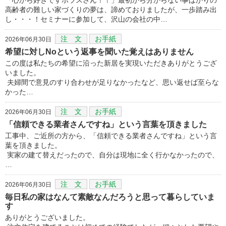
高齢者の難しい家づくりの夢は、諦めておりましたが、一歩踏み出
し・・・！セミナーに参加して、沢山の会社の中…
注 文
お手紙
2026年06月30日
希望に対しNoという返事を聞いた覚えはありません
この度は私たちの希望に沿った新居を実現いただきありがとうござ
いました。
夫婦間で意見のすり合わせが足りなかったなど、思い返せば至らな
かった…
注 文
お手紙
2026年06月30日
「信頼できる業者さんですね」という言葉を頂きました
工事中、ご近所の方から、「信頼できる業者さんですね」という言
葉を頂きました。
実家の建て替えだったので、自分は現地に全く行かなかったので、
…
注 文
お手紙
2026年06月30日
毎日私の家はなんて素敵なんだろうと思って暮らしていま
す
ありがとうございました。