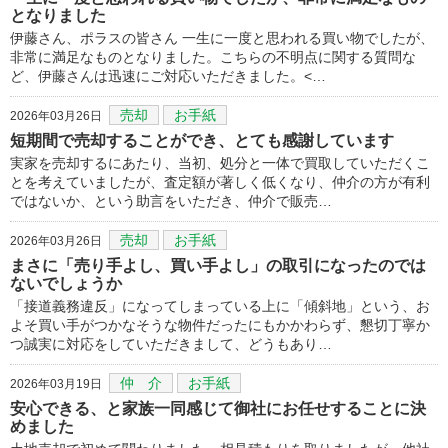
となりました
伊藤さん、ポラスの皆さん 一生に一度と思われる買い物でしたが、
非常に満足なものとなりました。こちらの不明点に関する質問な
ど、伊藤さんは迅速にご対応いただきました。<…
売却
お手紙
2026年03月26日
短期間で売却することができ、とても感謝しています
実家を売却するにあたり、当初、処分と一体で買取していただくこ
とを考えていましたが、査定額が著しく低くなり、仲介の方が有利
ではないか、という助言をいただき、仲介で販売…
売却
お手紙
2026年03月26日
まさに「売り手よし、買い手よし」の取引になったのでは
ないでしょうか
「接道義務違反」になってしまっている上に「傾斜地」という、お
よそ買い手がつかなそうな物件だったにもかかわらず、懇切丁寧か
つ誠実に対応をしていただきまして、どうもあり…
仲 介
お手紙
2026年03月19日
安心できる、と家族一同感じて御社にお任せすることに決
めました