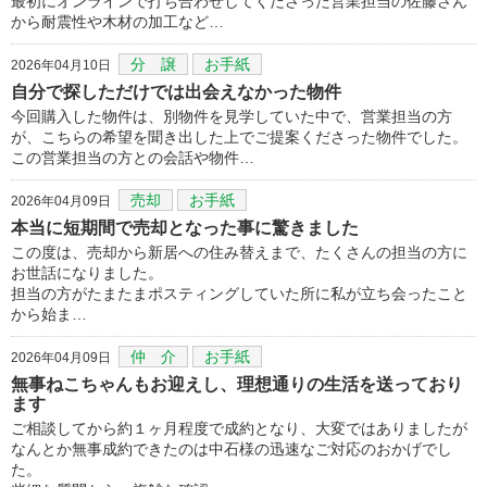
最初にオンラインで打ち合わせしてくださった営業担当の佐藤さん
から耐震性や木材の加工など…
分 譲
お手紙
2026年04月10日
自分で探しただけでは出会えなかった物件
今回購入した物件は、別物件を見学していた中で、営業担当の方
が、こちらの希望を聞き出した上でご提案くださった物件でした。
この営業担当の方との会話や物件…
売却
お手紙
2026年04月09日
本当に短期間で売却となった事に驚きました
この度は、売却から新居への住み替えまで、たくさんの担当の方に
お世話になりました。
担当の方がたまたまポスティングしていた所に私が立ち会ったこと
から始ま…
仲 介
お手紙
2026年04月09日
無事ねこちゃんもお迎えし、理想通りの生活を送っており
ます
ご相談してから約１ヶ月程度で成約となり、大変ではありましたが
なんとか無事成約できたのは中石様の迅速なご対応のおかげでし
た。