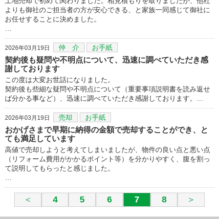
土地売却で初めて関わりました。相見積もりを取りましたが、他社
よりも御社のご担当者の方が安心できる、と家族一同感じて御社に
お任せすることに決めました。
…
仲 介
お手紙
2026年03月19日
契約後も疑問や不明点について、迅速に調べていただき感
謝しております
この度は大変お世話になりました。
契約後も些細な疑問や不明点について（重要事項説明書を読み返せ
ば分かる事など）、迅速に調べていただき感謝しております。…
売却
お手紙
2026年03月19日
おかげさまで早期に納得の金額で売却することができ、と
ても満足しています
高値で売却しようと考えてしまいましたが、物件の良い点と悪い点
（リフォーム費用がかかるポイント等）を分かりやすく、腹を割っ
て説明してもらったと感じました。
…
＜
4
5
6
7
8
＞