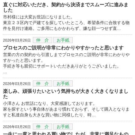
直ぐに対応いただき、契約から決済までスムーズに進みま
した
市村様には大変お世話になりました。
東京２３区内で戸建てを探していたところ、希望条件に合致する物
件を見付け連絡。ご多用にもかかわらず、嫌な顔一つせず直…
仲 介
お手紙
2026年03月26日
プロセスのご説明が非常にわかりやすかったと思います
営業の方の契約から引渡しまでプロセスのご説明が非常にわかりや
すかったと思います。
手続き等も親切にサポートいただきありがとうございました。
…
仲 介
お手紙
2026年03月26日
楽しみ、頑張りたいという気持ちが大きく大きくなりまし
た
小澤さん お世話になり、大変感謝しております。
家を探すという事自体があまり慣れておらず、そして購入となりま
すと私達自身も大きな買い物に同様したり、時…
仲 介
お手紙
2026年03月26日
一生に一度と思われる買い物でしたが、非常に満足なもの