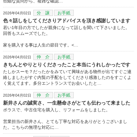
些細な質問から、複雑な確認…
分 譲
お手紙
2026年04月02日
色々話しをしてくださりアドバイスを頂き感謝しています
若い1年目の方でしたが親身になって話しを聞いて下さいました。
回答もスムーズでした。
家を購入する事は人生の節目です。<…
仲 介
お手紙
2026年04月02日
きちんとやりとりくださったこと本当にうれしかったです
たしかスーモ？だったかをみていて興味がある物件が出てすぐご連
絡しましたがすぐ内覧の手配をしてくださり感激したのをすごくよ
く覚えてます。多分エントランスでお会いしたと…
仲 介
お手紙
2026年04月02日
新井さんの誠実さ、一生懸命さがとても伝わって来ました
ポラスで、中古住宅を購入し、リフォームをしました。
営業担当の新井さん、とても丁寧な対応をありがとうございまし
た。こちらの無理な対応に…