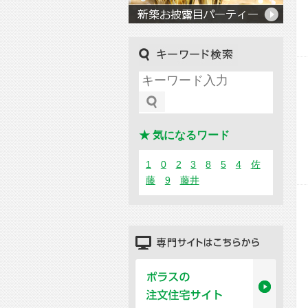
キーワード検索
★ 気になるワード
1
0
2
3
8
5
4
佐
藤
9
藤井
専門サイトはこちらから