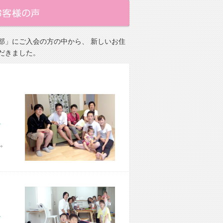
部」にご入会の方の中から、 新しいお住
だきました。
市 H様宅
。
市 O様宅