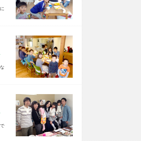
に
市 O様宅
な
市 A様宅
で