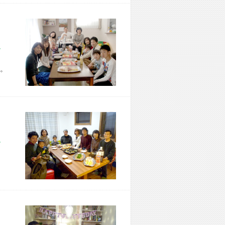
市 Z様宅
。
市 T様宅
、