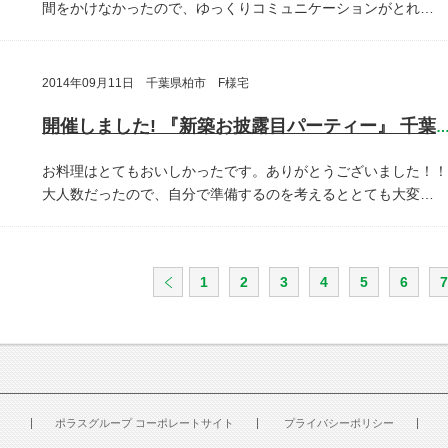
間をかけなかったので、ゆっくりコミュニケーションがとれ…
2014年09月11日 千葉県柏市 F様宅
開催しました! 『新築お披露目パーティー』 千葉県柏
お料理はとてもおいしかったです。ありがとうございました！！
大人数だったので、自分で準備するのを考えるととても大変…
1
2
3
4
5
6
7
ポラスグループ コーポレートサイト
プライバシーポリシー