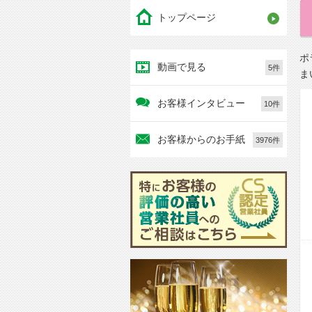
トップページ
ポ
動画で見る
5件
ま
お客様インタビュー
10件
お客様からのお手紙
3976件