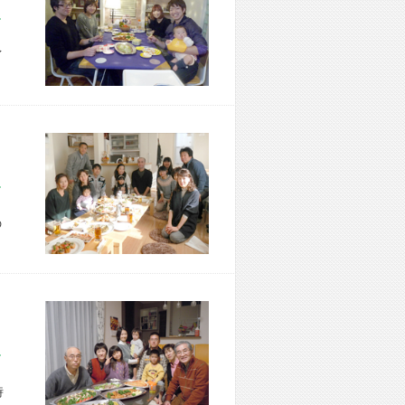
市 M様宅
イ
区 M様宅
の
市 K様宅
時