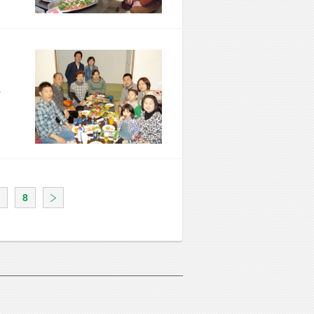
市 F様宅
8