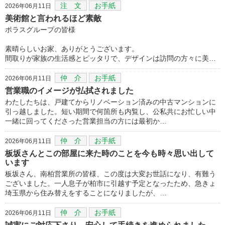
注 文
お手紙
2026年06月11日
美術館と言われるほど素敵
ポラスグループの皆様
素晴らしいお家、ありがとうございます。
間取りが家族の生活感とピッタリで、デザインは訪問の方々に美…
仲 介
お手紙
2026年06月11日
営業職のイメージが払拭されました
わたしたちは、戸建てからリノベーション済みの中古マンションに
引っ越しました。短い期間で何箇所も内覧し、公私共にお忙しい中
一緒に回ってくださった営業担当の方には最初か…
仲 介
お手紙
2026年06月11日
板坂さんとこの部屋に来た時のことを今も時々思い出して
います
板坂さん、南柏営業所の皆様、この度は大変お世話になり、有難う
ございました。一人息子が柏市に引越す予定となったため、急きょ
埼玉県から住み替えをすることになりましたが、…
仲 介
お手紙
2026年06月11日