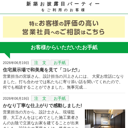
新築お披露目パーティー
をご利用のお客様
お客様からいただいたお手紙
注 文
お手紙
2026年06月19日
住宅展示場で和美庵を見て「コレだ!」
営業担当の宮坂さん、設計担当の川上さんには、 大変お世話になり
ました。打ち合わせでは私たちに寄り添い話を聞いてくれたので、
何でも相談することができました。無事完成…
注 文
お手紙
2026年06月19日
かなり丁寧な仕上がりで感動しました!
営業担当の方から、設計士さん、現場監
督、大工さんをはじめてとした施工業者さ
んのお陰で立派なお家を建てることが出来