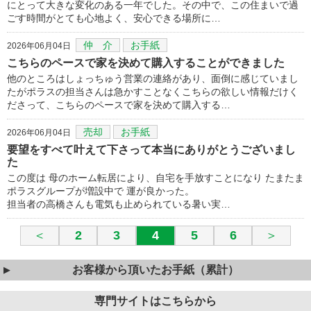
にとって大きな変化のある一年でした。その中で、この住まいで過
ごす時間がとても心地よく、安心できる場所に…
仲 介
お手紙
2026年06月04日
こちらのペースで家を決めて購入することができました
他のところはしょっちゅう営業の連絡があり、面倒に感じていまし
たがポラスの担当さんは急かすことなくこちらの欲しい情報だけく
ださって、こちらのペースで家を決めて購入する…
売却
お手紙
2026年06月04日
要望をすべて叶えて下さって本当にありがとうございまし
た
この度は 母のホーム転居により、自宅を手放すことになり たまたま
ポラスグループが増設中で 運が良かった。
担当者の高橋さんも電気も止められている暑い実…
＜
2
3
4
5
6
＞
お客様から頂いたお手紙（累計）
専門サイトはこちらから