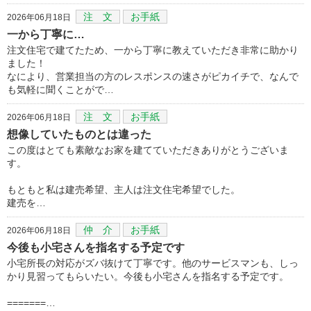
注 文
お手紙
2026年06月18日
一から丁寧に…
注文住宅で建てたため、一から丁寧に教えていただき非常に助かり
ました！
なにより、営業担当の方のレスポンスの速さがピカイチで、なんで
も気軽に聞くことがで…
注 文
お手紙
2026年06月18日
想像していたものとは違った
この度はとても素敵なお家を建てていただきありがとうございま
す。
もともと私は建売希望、主人は注文住宅希望でした。
建売を…
仲 介
お手紙
2026年06月18日
今後も小宅さんを指名する予定です
小宅所長の対応がズバ抜けて丁寧です。他のサービスマンも、しっ
かり見習ってもらいたい。今後も小宅さんを指名する予定です。
=======…