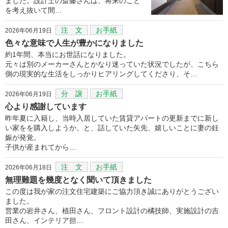
ました。設計士の斎藤さんは、将来のこと
を考え抜いて間…
注 文
お手紙
2026年06月19日
色々な意味で人生が豊かになりました
約1年間、本当にお世話になりました。
元々は別のメーカーさんとかなり迷っていた状況でしたが、こちら
側の現実的な生活をしっかりヒアリングしてくださり、そ…
分 譲
お手紙
2026年06月19日
心より感謝しています
昨年夏に入籍し、当時入居していた賃貸アパートの更新までに新し
い家をを購入しようか。と、話していた矢先、嬉しいことに妻の妊
娠が発覚。
子供が産まれてから…
注 文
お手紙
2026年06月18日
無理難題を幾度となく聞いて頂きました
この度は我が家の注文住宅建築にご協力頂き誠にありがとうござい
ました。
営業の岩井さん、植田さん、フロント設計の橘技師、実施設計の吉
田さん、インテリア担…