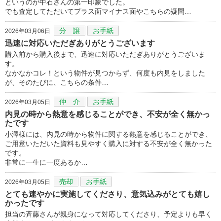
というのが中石さんの第一印象でした。
でも査定してただいてプラス面マイナス面やこちらの疑問…
分 譲
お手紙
2026年03月06日
迅速に対応いただぎありがとうございます
購入前から購入後まで、迅速に対応いただぎありがとうございま
す。
なかなかコレ！という物件が見つからず、何度も内見をしました
が、そのたびに、こちらの条件…
仲 介
お手紙
2026年03月05日
内見の時から熱意を感じることができ、不安が全く無かっ
たです
小澤様には、内見の時から物件に関する熱意を感じることができ、
ご用意いただいた資料も見やすく購入に対する不安が全く無かった
です。
非常に一生に一度あるか…
売却
お手紙
2026年03月05日
とても速やかに実施してくださり、意気込みがとても嬉し
かったです
担当の斉藤さんが親身になって対応してくださり、予定よりも早く