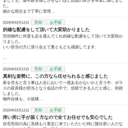
ましても、築年数を感じさせないほど品質の良さを率直に感じまし
た。
細かな部分まで丁寧に管理…
売却
お手紙
2026年03月12日
的確な配慮をして頂いて大変助かりました
売却物件に何度も足を運んでくれ的確な配慮をして頂いて大変助か
りました。
いい担当の方に巡り会えて妻ともども感謝してます。
…
売却
お手紙
2026年03月12日
真剣な姿勢に、この方なら任せられると感じました
家を売ると言う事は人生において一度あるかないかと言う中、ポラ
スの萩原様が担当となり会話の中で、信頼できる人だと感じ、依頼
しました。
物件自体も、小規模…
売却
お手紙
2026年03月12日
痒い所に手が届く方なので全てお任せでも安心でした
自宅売却の為に見積もり査定に来ていただいた時に随分若い人だな