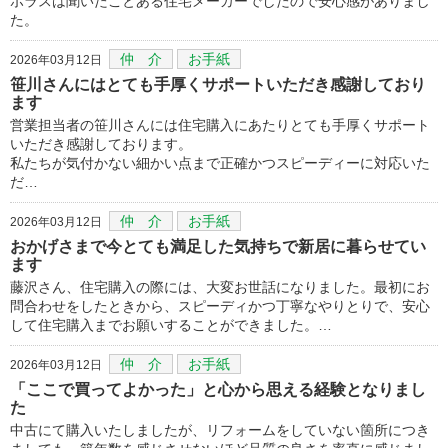
ポラスは聞いたことある住宅メーカーでしたので安心感がありまし
た。
仲 介
お手紙
2026年03月12日
笹川さんにはとても手厚くサポートいただき感謝しており
ます
営業担当者の笹川さんには住宅購入にあたりとても手厚くサポート
いただき感謝しております。
私たちが気付かない細かい点まで正確かつスピーディーに対応いた
だ…
仲 介
お手紙
2026年03月12日
おかげさまで今とても満足した気持ちで新居に暮らせてい
ます
藤沢さん、住宅購入の際には、大変お世話になりました。最初にお
問合わせをしたときから、スピーディかつ丁寧なやりとりで、安心
して住宅購入までお願いすることができました。…
仲 介
お手紙
2026年03月12日
「ここで買ってよかった」と心から思える経験となりまし
た
中古にて購入いたしましたが、リフォームをしていない箇所につき