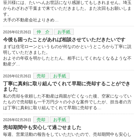
笹川様には、たいへんお世話になり感謝してもしきれません。埼玉
からわざわざ千葉まで来ていただきました。また次回もお願いしま
す。
大手の不動産会社よりきめ…
仲 介
お手紙
2026年02月26日
今後も困ったことがあれば相談させていただきたいです
まずは住宅ローンというものが何なのかというところから丁寧に説
明していただきました。
およその年収を明かしたとたん、相手にしてくれなくなるような不
動産グ…
売却
お手紙
2026年02月26日
丁寧に真剣に取り組んでくれて早期に売却することができ
ました
私の売却を依頼した不動産は両親が亡くなった後、空家になってい
たもので売却額も一千万円少々の小さな案件でしたが、担当者の方
は丁寧に真剣に取り組んでくれて早期に売却する…
売却
お手紙
2026年02月26日
売却期間中も安心して過ごせました
毎週、営業活動の報告をしていただいたので、売却期間中も安心し