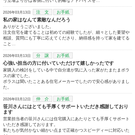
う立場よりかは客側に付いて的確なアドバイスを…
注 文
お手紙
2026年03月13日
私の家はなんて素敵なんだろう
ありがとうございました。
注文住宅を建てることは初めての経験でしたが、細々とした要望や
相談、質問にも丁寧に応えてくださり、納得感を持って家を建てる
こと…
分 譲
お手紙
2026年03月13日
心強い担当の方に付いていただけて嬉しかったです
家購入の検討をしている中で自分達が気に入った家がたまたまポラ
スの家でした。
ポラスは聞いたことある住宅メーカーでしたので安心感がありまし
た。
仲 介
お手紙
2026年03月12日
笹川さんにはとても手厚くサポートいただき感謝しており
ます
営業担当者の笹川さんには住宅購入にあたりとても手厚くサポート
いただき感謝しております。
私たちが気付かない細かい点まで正確かつスピーディーに対応いた