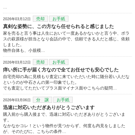
…
売却
お手紙
2026年03月12日
真剣な姿勢に、この方なら任せられると感じました
家を売ると言う事は人生において一度あるかないかと言う中、ポラ
スの萩原様が担当となり会話の中で、信頼できる人だと感じ、依頼
しました。
物件自体も、小規模…
売却
お手紙
2026年03月12日
痒い所に手が届く方なので全てお任せでも安心でした
自宅売却の為に見積もり査定に来ていただいた時に随分若い人だな
というのが中石さんの第一印象でした。
でも査定してただいてプラス面マイナス面やこちらの疑問…
分 譲
お手紙
2026年03月06日
迅速に対応いただぎありがとうございます
購入前から購入後まで、迅速に対応いただぎありがとうございま
す。
なかなかコレ！という物件が見つからず、何度も内見をしました
が、そのたびに、こちらの条件…