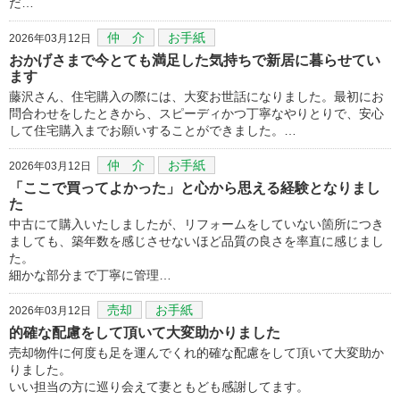
だ…
仲 介
お手紙
2026年03月12日
おかげさまで今とても満足した気持ちで新居に暮らせてい
ます
藤沢さん、住宅購入の際には、大変お世話になりました。最初にお
問合わせをしたときから、スピーディかつ丁寧なやりとりで、安心
して住宅購入までお願いすることができました。…
仲 介
お手紙
2026年03月12日
「ここで買ってよかった」と心から思える経験となりまし
た
中古にて購入いたしましたが、リフォームをしていない箇所につき
ましても、築年数を感じさせないほど品質の良さを率直に感じまし
た。
細かな部分まで丁寧に管理…
売却
お手紙
2026年03月12日
的確な配慮をして頂いて大変助かりました
売却物件に何度も足を運んでくれ的確な配慮をして頂いて大変助か
りました。
いい担当の方に巡り会えて妻ともども感謝してます。