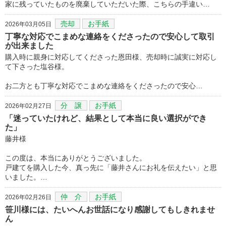
家に残っていたものを廃棄していただいた際、こちらの手違い…
売却
お手紙
2026年03月05日
丁寧な対応でこまめな連絡をくださったので安心して取引
が出来ました
購入時に親身に対応してくださった恩田様、売却時に誠実に対応し
て下さった塩谷様。
お二方とも丁寧な対応でこまめな連絡をくださったので安心…
分 譲
お手紙
2026年02月27日
「迷っていたけれど、結果として本当に良い選択ができ
た」
藤井様
この度は、本当にありがとうございました。
戸建てを購入した今、真っ先に「藤井さんにお礼を伝えたい」と思
いました。…
仲 介
お手紙
2026年02月26日
笹川様には、たいへんお世話になり感謝してもしきれませ
ん