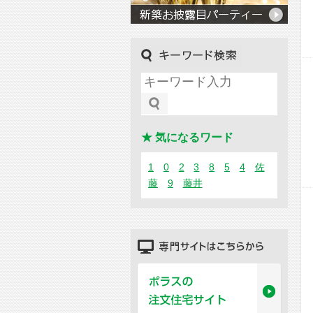
キーワード検索
★ 気になるワード
1
0
2
3
8
5
4
佐
藤
9
藤井
専門サイトはこちらから