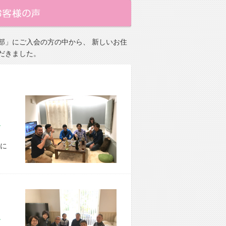
部」にご入会の方の中から、 新しいお住
だきました。
市 M様宅
に
市 Y様宅