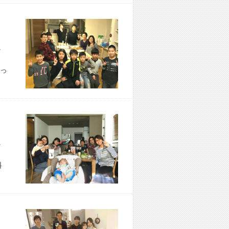
市 N様宅
っ
市 S様宅
料