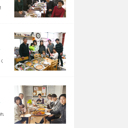
際
市 U様宅
く
市 M様宅
れ