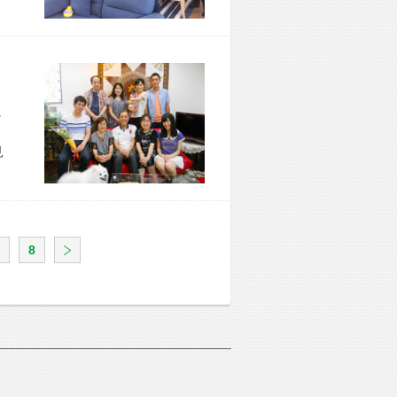
区 T様宅
見
8