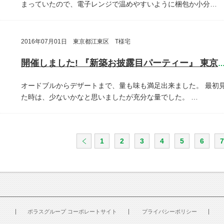
まっていたので、電子レンジで温めやすいように梱包か小分…
2016年07月01日 東京都江東区 T様宅
開催しました! 『新築お披露目パーティー』 東京都江東
オードブルからデザートまで、量も味も満足出来ました。
最初
た時は、少ないかなと思いましたが充分な量でした。
…
1
2
3
4
5
6
7
ポラスグループ コーポレートサイト
プライバシーポリシー