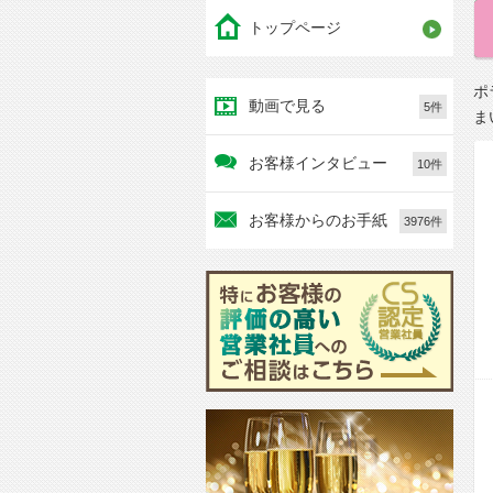
トップページ
ポ
動画で見る
5件
ま
お客様インタビュー
10件
お客様からのお手紙
3976件