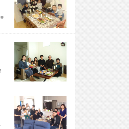
市 F様宅
果
市 I様宅
ボ
市 N様宅
し