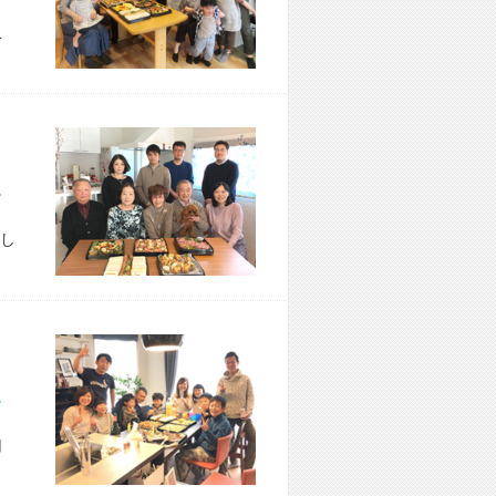
こ
市 B様宅
し
市 T様宅
用