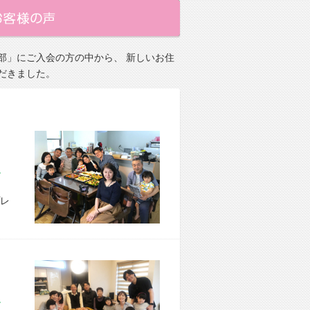
部」にご入会の方の中から、 新しいお住
だきました。
市 M様宅
レ
市 M様宅