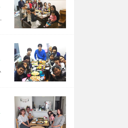
市 W様宅
。
市 M様宅
い
市 S様宅