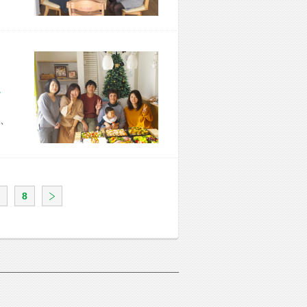
市 I様宅
、
8