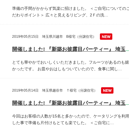
準備の手間がかからず気楽に招けました。
＜ご自宅についての
だわりポイント＞
広々と見えるリビング、2Ｆの洗…
2019年05月15日 埼玉県川越市 B様宅（分譲住宅）
開催しました! 『新築お披露目パーティー』 埼玉県川越
とても華やかでおいしくいただきました。フルーツがあるのも嬉
かったです。
お皿やおはしもついていたので、食事に関し…
2019年05月14日 埼玉県越谷市 Ｔ様宅（分譲住宅）
開催しました! 『新築お披露目パーティー』 埼玉県越谷
今回はお客様の人数が15名と多かったので、ケータリングを利
した事で準備も片付けもとても楽でした。
＜ご自宅に…