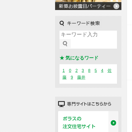
キーワード検索
★ 気になるワード
1
0
2
3
8
5
4
佐
藤
9
藤井
専門サイトはこちらから