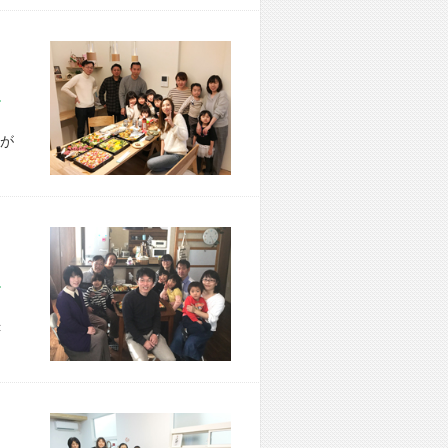
市 A様宅
が
市 I様宅
＜