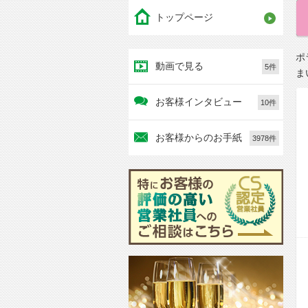
トップページ
ポ
動画で見る
5件
ま
お客様インタビュー
10件
お客様からのお手紙
3978件