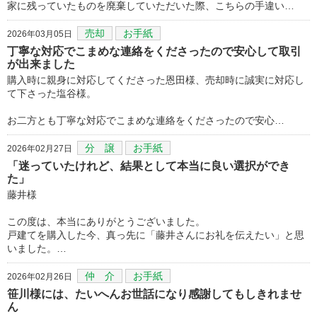
家に残っていたものを廃棄していただいた際、こちらの手違い…
売却
お手紙
2026年03月05日
丁寧な対応でこまめな連絡をくださったので安心して取引
が出来ました
購入時に親身に対応してくださった恩田様、売却時に誠実に対応し
て下さった塩谷様。
お二方とも丁寧な対応でこまめな連絡をくださったので安心…
分 譲
お手紙
2026年02月27日
「迷っていたけれど、結果として本当に良い選択ができ
た」
藤井様
この度は、本当にありがとうございました。
戸建てを購入した今、真っ先に「藤井さんにお礼を伝えたい」と思
いました。…
仲 介
お手紙
2026年02月26日
笹川様には、たいへんお世話になり感謝してもしきれませ
ん