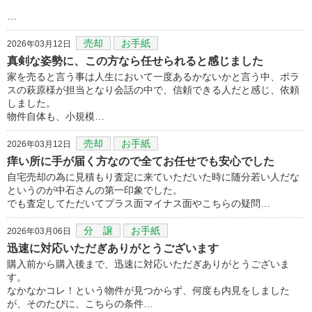
…
売却
お手紙
2026年03月12日
真剣な姿勢に、この方なら任せられると感じました
家を売ると言う事は人生において一度あるかないかと言う中、ポラ
スの萩原様が担当となり会話の中で、信頼できる人だと感じ、依頼
しました。
物件自体も、小規模…
売却
お手紙
2026年03月12日
痒い所に手が届く方なので全てお任せでも安心でした
自宅売却の為に見積もり査定に来ていただいた時に随分若い人だな
というのが中石さんの第一印象でした。
でも査定してただいてプラス面マイナス面やこちらの疑問…
分 譲
お手紙
2026年03月06日
迅速に対応いただぎありがとうございます
購入前から購入後まで、迅速に対応いただぎありがとうございま
す。
なかなかコレ！という物件が見つからず、何度も内見をしました
が、そのたびに、こちらの条件…