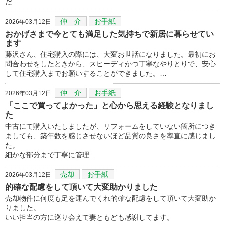
だ…
仲 介
お手紙
2026年03月12日
おかげさまで今とても満足した気持ちで新居に暮らせてい
ます
藤沢さん、住宅購入の際には、大変お世話になりました。最初にお
問合わせをしたときから、スピーディかつ丁寧なやりとりで、安心
して住宅購入までお願いすることができました。…
仲 介
お手紙
2026年03月12日
「ここで買ってよかった」と心から思える経験となりまし
た
中古にて購入いたしましたが、リフォームをしていない箇所につき
ましても、築年数を感じさせないほど品質の良さを率直に感じまし
た。
細かな部分まで丁寧に管理…
売却
お手紙
2026年03月12日
的確な配慮をして頂いて大変助かりました
売却物件に何度も足を運んでくれ的確な配慮をして頂いて大変助か
りました。
いい担当の方に巡り会えて妻ともども感謝してます。