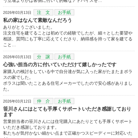
う立場よりかは客側に付いて的確なアドバイスを…
注 文
お手紙
2026年03月13日
私の家はなんて素敵なんだろう
ありがとうございました。
注文住宅を建てることは初めての経験でしたが、細々とした要望や
相談、質問にも丁寧に応えてくださり、納得感を持って家を建てる
こと…
分 譲
お手紙
2026年03月13日
心強い担当の方に付いていただけて嬉しかったです
家購入の検討をしている中で自分達が気に入った家がたまたまポラ
スの家でした。
ポラスは聞いたことある住宅メーカーでしたので安心感がありまし
た。
仲 介
お手紙
2026年03月12日
笹川さんにはとても手厚くサポートいただき感謝しており
ます
営業担当者の笹川さんには住宅購入にあたりとても手厚くサポート
いただき感謝しております。
私たちが気付かない細かい点まで正確かつスピーディーに対応いた