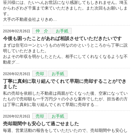
笹川様には、たいへんお世話になり感謝してもしきれません。埼玉
からわざわざ千葉まで来ていただきました。また次回もお願いしま
す。
大手の不動産会社よりきめ…
仲 介
お手紙
2026年02月26日
今後も困ったことがあれば相談させていただきたいです
まずは住宅ローンというものが何なのかというところから丁寧に説
明していただきました。
およその年収を明かしたとたん、相手にしてくれなくなるような不
動産グ…
売却
お手紙
2026年02月26日
丁寧に真剣に取り組んでくれて早期に売却することができ
ました
私の売却を依頼した不動産は両親が亡くなった後、空家になってい
たもので売却額も一千万円少々の小さな案件でしたが、担当者の方
は丁寧に真剣に取り組んでくれて早期に売却する…
売却
お手紙
2026年02月26日
売却期間中も安心して過ごせました
毎週、営業活動の報告をしていただいたので、売却期間中も安心し