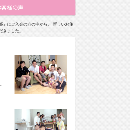
部」にご入会の方の中から、 新しいお住
だきました。
市 H様宅
。
市 O様宅