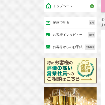
トップページ
ポ
動画で見る
5件
ま
お客様インタビュー
10件
お客様からのお手紙
3978件