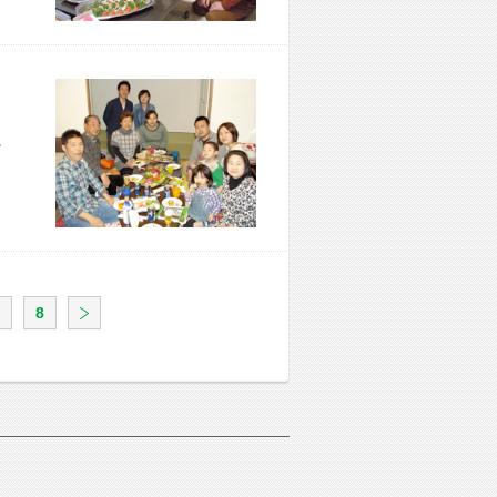
市 F様宅
8