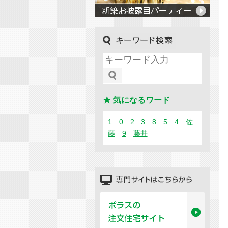
キーワード検索
★ 気になるワード
1
0
2
3
8
5
4
佐
藤
9
藤井
専門サイトはこちらから