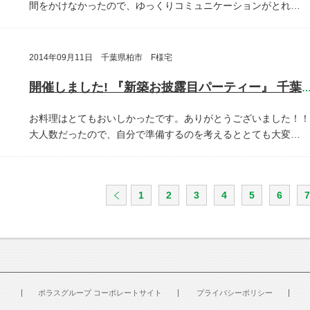
間をかけなかったので、ゆっくりコミュニケーションがとれ…
2014年09月11日 千葉県柏市 F様宅
開催しました! 『新築お披露目パーティー』 千葉県柏
お料理はとてもおいしかったです。ありがとうございました！！
大人数だったので、自分で準備するのを考えるととても大変…
1
2
3
4
5
6
7
ポラスグループ コーポレートサイト
プライバシーポリシー