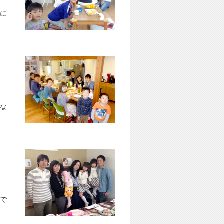
に
市 O様宅
な
市 A様宅
で