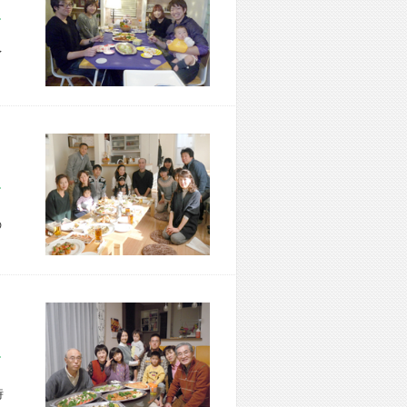
市 M様宅
イ
区 M様宅
の
市 K様宅
時