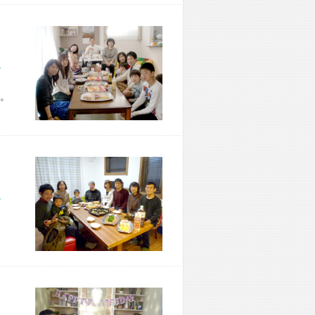
市 Z様宅
。
市 T様宅
、