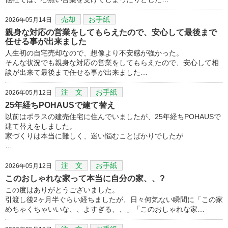
売却
お手紙
2026年05月14日
親身な対応の営業をしてもらえたので、安心して最後まで
任せる事が出来ました
人生初の自宅売却なので、想像より不安感が強かった。
そんな状況でも親身な対応の営業をしてもらえたので、安心して相
談が出来て最後まで任せる事が出来ました…
注 文
お手紙
2026年05月12日
25年経ちPOHAUSで建て替え
以前はポラスの建売住宅に住んでいましたが、25年経ちPOHAUSで
建て替えをしました。
家づくりは本当に難しく、迷い悩むことばかりでしたが
…
注 文
お手紙
2026年05月12日
このおしゃれな家って本当に自分の家、、?
この度はありがとうございました。
引渡し後2ヶ月半ぐらい経ちましたが、日々何気ない瞬間に「この家
めちゃくちゃいいな、、よすぎる、、」「このおしゃれな家…