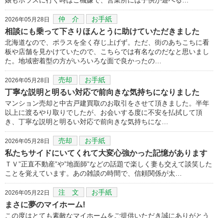
仲 介
お手紙
2026年05月28日
相談にも乗って下さりほんとうに助けていただきました
北海道なので、ポラスを全く存じ上げず。ただ、街のあちこちに看
板や店舗を見かけていたので、こちらでは有名なのだなと思いまし
た。地域密着型の方がいろいろな面で良かったの…
売却
お手紙
2026年05月28日
丁寧な説明と明るい対応で前向きな気持ちになりました
マンション売却と中古戸建買取のお取引をさせて頂きました。半年
以上に渡るやり取りでしたが、お会いする度に不安を払拭して頂
き、丁寧な説明と明るい対応で前向きな気持ちにな…
売却
お手紙
2026年05月28日
私たちサイドにいてくれて大変心強かった記憶があります
ＴＶ”正直不動産”や”地面師”などの話題で楽しく妻も交えて談笑した
ことを覚えています。あの雑談の時間で、信頼関係が太…
注 文
お手紙
2026年05月22日
まさに夢のマイホーム!
この度はとても素敵なマイホームをご提供いただき誠にありがとう