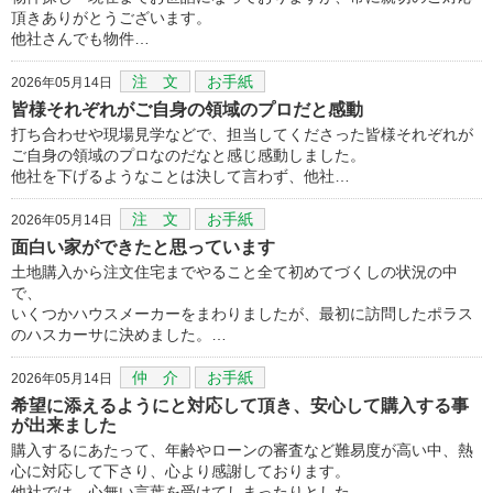
頂きありがとうございます。
他社さんでも物件…
注 文
お手紙
2026年05月14日
皆様それぞれがご自身の領域のプロだと感動
打ち合わせや現場見学などで、担当してくださった皆様それぞれが
ご自身の領域のプロなのだなと感じ感動しました。
他社を下げるようなことは決して言わず、他社…
注 文
お手紙
2026年05月14日
面白い家ができたと思っています
土地購入から注文住宅までやること全て初めてづくしの状況の中
で、
いくつかハウスメーカーをまわりましたが、最初に訪問したポラス
のハスカーサに決めました。…
仲 介
お手紙
2026年05月14日
希望に添えるようにと対応して頂き、安心して購入する事
が出来ました
購入するにあたって、年齢やローンの審査など難易度が高い中、熱
心に対応して下さり、心より感謝しております。
他社では、心無い言葉を受けてしまったりとした…