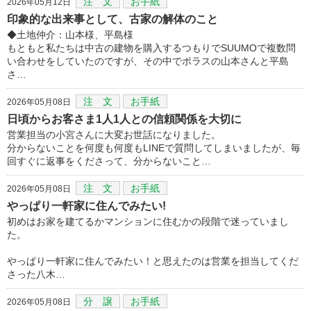
注 文
お手紙
2026年05月12日
印象的な出来事として、古家の解体のこと
◆土地仲介：山本様、平島様
もともと私たちは中古の建物を購入するつもりでSUUMOで複数問
い合わせをしていたのですが、その中でポラスの山本さんと平島
さ…
注 文
お手紙
2026年05月08日
日頃からお客さま1人1人との信頼関係を大切に
営業担当の小宮さんに大変お世話になりました。
分からないことを何度も何度もLINEで質問してしまいましたが、毎
回すぐに返事をくださって、分からないこと…
注 文
お手紙
2026年05月08日
やっぱり一軒家に住んでみたい!
初めはお家を建てるかマンションに住むかの段階で迷っていまし
た。
やっぱり一軒家に住んでみたい！と思えたのは営業を担当してくだ
さった八木…
分 譲
お手紙
2026年05月08日