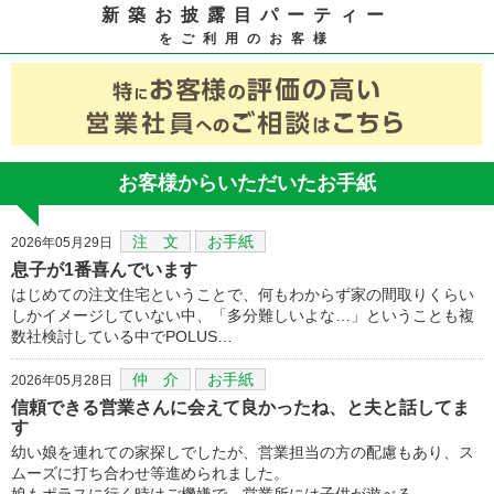
新築お披露目パーティー
をご利用のお客様
お客様からいただいたお手紙
注 文
お手紙
2026年05月29日
息子が1番喜んでいます
はじめての注文住宅ということで、何もわからず家の間取りくらい
しかイメージしていない中、「多分難しいよな…」ということも複
数社検討している中でPOLUS…
仲 介
お手紙
2026年05月28日
信頼できる営業さんに会えて良かったね、と夫と話してま
す
幼い娘を連れての家探しでしたが、営業担当の方の配慮もあり、ス
ムーズに打ち合わせ等進められました。
娘もポラスに行く時はご機嫌で、営業所には子供が遊べる…