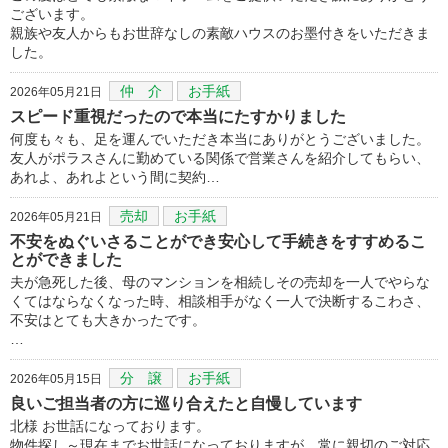
ございます。
親族や友人からもお世辞なしの素敵ハウスのお墨付きをいただきま
した。
仲 介
お手紙
2026年05月21日
スピード重視だったので本当にたすかりました
何度も々も、足を運んでいただき本当にありがとうございました。
友人がポラスさんに勤めている関係で営業さんを紹介してもらい、
あれよ、あれよという間に契約…
売却
お手紙
2026年05月21日
不安をぬぐいさることができ安心して手続きをすすめるこ
とができました
夫が急死した後、母のマンションを相続しその売却を一人でやらな
くてはならなくなった時、相談相手がなく一人で決断するこわさ、
不安はとても大きかったです。
…
分 譲
お手紙
2026年05月15日
良いご担当者の方に巡り合えたと自慢しています
北様 お世話になっております。
物件探し～現在までお世話になっておりますが、常に親切のご対応