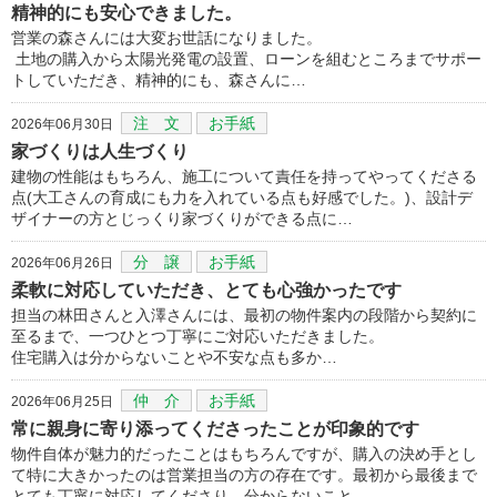
精神的にも安心できました。
営業の森さんには大変お世話になりました。
土地の購入から太陽光発電の設置、ローンを組むところまでサポー
トしていただき、精神的にも、森さんに…
注 文
お手紙
2026年06月30日
家づくりは人生づくり
建物の性能はもちろん、施工について責任を持ってやってくださる
点(大工さんの育成にも力を入れている点も好感でした。)、設計デ
ザイナーの方とじっくり家づくりができる点に…
分 譲
お手紙
2026年06月26日
柔軟に対応していただき、とても心強かったです
担当の林田さんと入澤さんには、最初の物件案内の段階から契約に
至るまで、一つひとつ丁寧にご対応いただきました。
住宅購入は分からないことや不安な点も多か…
仲 介
お手紙
2026年06月25日
常に親身に寄り添ってくださったことが印象的です
物件自体が魅力的だったことはもちろんですが、購入の決め手とし
て特に大きかったのは営業担当の方の存在です。最初から最後まで
とても丁寧に対応してくださり、分からないこと…