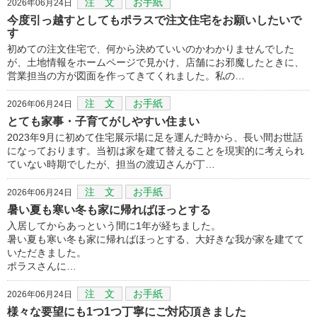
注 文
お手紙
2026年06月24日
今度引っ越すとしてもポラスで注文住宅をお願いしたいで
す
初めての注文住宅で、何から決めていいのかわかりませんでした
が、土地情報をホームページで見かけ、店舗にお邪魔したときに、
営業担当の方が図面を作ってきてくれました。私の…
注 文
お手紙
2026年06月24日
とても家事・子育てがしやすい住まい
2023年9月に初めて住宅展示場に足を運んだ時から、長い間お世話
になっております。当初は家を建て替えることを現実的に考えられ
ていない時期でしたが、担当の渡辺さんが丁…
注 文
お手紙
2026年06月24日
暑い夏も寒い冬も家に帰ればほっとする
入居してからあっという間に1年が経ちました。
暑い夏も寒い冬も家に帰ればほっとする、大好きな我が家を建てて
いただきました。
ポラスさんに…
注 文
お手紙
2026年06月24日
様々な要望にも1つ1つ丁寧にご対応頂きました