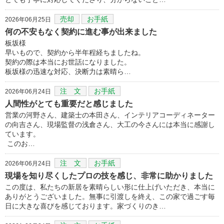
売却
お手紙
2026年06月25日
何の不安もなく契約に進む事が出来ました
板坂様
早いもので、契約から半年程経ちましたね。
契約の際は本当にお世話になりました。
板坂様の迅速な対応、決断力は素晴ら…
注 文
お手紙
2026年06月24日
人間性がとても重要だと感じました
営業の河野さん、建築士の本田さん、インテリアコーディネーター
の向吉さん、現場監督の浅倉さん、大工の今さんには本当に感謝し
ています。
このお…
注 文
お手紙
2026年06月24日
現場を知り尽くしたプロの技を感じ、非常に助かりました
この度は、私たちの新居を素晴らしい形に仕上げいただき、本当に
ありがとうございました。無事に引渡しを終え、この家で過ごす毎
日に大きな喜びを感じております。家づくりのき…