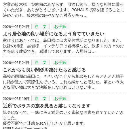
営業の鈴木様：契約前のみならず、引渡し後も、様々な相談に乗っ
ていただき、ありがとうございます。POHAUSで家を建てることに
決めたのも、鈴木様の細やかなご対応があっ…
注 文
お手紙
2026年06月24日
より居心地の良い場所になるよう育てていきたい
家作りにあたっては、島田様には大変お世話になりました。また、
設計の畑様、黒岩様、インテリアは岩橋様など、数多くの方々のお
力を借り建築でき、感謝しております。入居時は…
注 文
お手紙
2026年06月24日
これからも良い関係を築けたらと感じる
高校の同期の黒田に、ささいなことから相談をしたらとんとん拍子
に話が進んで実際住んでいる。これも縁かなと感じた。家という大
きな買い物は大きな決断をしなければいけない中…
注 文
お手紙
2026年06月19日
近所でポラスの旗を見ると嬉しくなります
親身になって、一緒に考え満足のいく素敵なお家を建てていただき
ました。
優柔不断でご迷惑をおかけしたかと思います。
時間をかけて一つ一つ決…