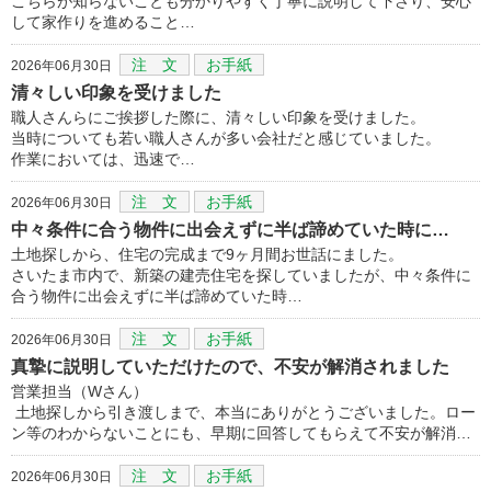
こちらが知らないことも分かりやすく丁寧に説明して下さり、安心
して家作りを進めること…
注 文
お手紙
2026年06月30日
清々しい印象を受けました
職人さんらにご挨拶した際に、清々しい印象を受けました。
当時についても若い職人さんが多い会社だと感じていました。
作業においては、迅速で…
注 文
お手紙
2026年06月30日
中々条件に合う物件に出会えずに半ば諦めていた時に…
土地探しから、住宅の完成まで9ヶ月間お世話にました。
さいたま市内で、新築の建売住宅を探していましたが、中々条件に
合う物件に出会えずに半ば諦めていた時…
注 文
お手紙
2026年06月30日
真摯に説明していただけたので、不安が解消されました
営業担当（Wさん）
土地探しから引き渡しまで、本当にありがとうございました。ロー
ン等のわからないことにも、早期に回答してもらえて不安が解消…
注 文
お手紙
2026年06月30日