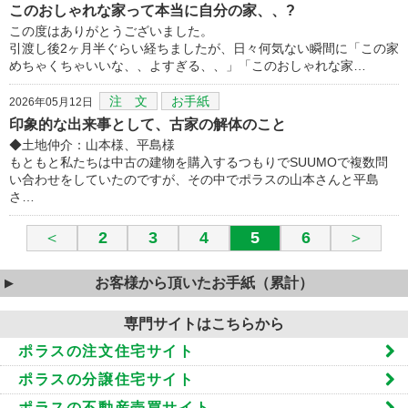
このおしゃれな家って本当に自分の家、、?
この度はありがとうございました。
引渡し後2ヶ月半ぐらい経ちましたが、日々何気ない瞬間に「この家
めちゃくちゃいいな、、よすぎる、、」「このおしゃれな家…
注 文
お手紙
2026年05月12日
印象的な出来事として、古家の解体のこと
◆土地仲介：山本様、平島様
もともと私たちは中古の建物を購入するつもりでSUUMOで複数問
い合わせをしていたのですが、その中でポラスの山本さんと平島
さ…
＜
2
3
4
5
6
＞
お客様から頂いたお手紙（累計）
専門サイトはこちらから
ポラスの注文住宅サイト
ポラスの分譲住宅サイト
ポラスの不動産売買サイト