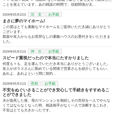
ことを覚えています。あの雑談の時間で、信頼関係が太…
注 文
お手紙
2026年05月22日
まさに夢のマイホーム!
この度はとても素敵なマイホームをご提供いただき誠にありがとう
ございます。
親族や友人からもお世辞なしの素敵ハウスのお墨付きをいただきま
した。
仲 介
お手紙
2026年05月21日
スピード重視だったので本当にたすかりました
何度も々も、足を運んでいただき本当にありがとうございました。
友人がポラスさんに勤めている関係で営業さんを紹介してもらい、
あれよ、あれよという間に契約…
売却
お手紙
2026年05月21日
不安をぬぐいさることができ安心して手続きをすすめるこ
とができました
夫が急死した後、母のマンションを相続しその売却を一人でやらな
くてはならなくなった時、相談相手がなく一人で決断するこわさ、
不安はとても大きかったです。
…