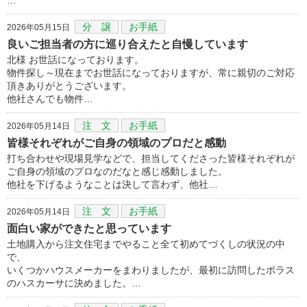
分 譲
お手紙
2026年05月15日
良いご担当者の方に巡り合えたと自慢しています
北様 お世話になっております。
物件探し～現在までお世話になっておりますが、常に親切のご対応
頂きありがとうございます。
他社さんでも物件…
注 文
お手紙
2026年05月14日
皆様それぞれがご自身の領域のプロだと感動
打ち合わせや現場見学などで、担当してくださった皆様それぞれが
ご自身の領域のプロなのだなと感じ感動しました。
他社を下げるようなことは決して言わず、他社…
注 文
お手紙
2026年05月14日
面白い家ができたと思っています
土地購入から注文住宅までやること全て初めてづくしの状況の中
で、
いくつかハウスメーカーをまわりましたが、最初に訪問したポラス
のハスカーサに決めました。…