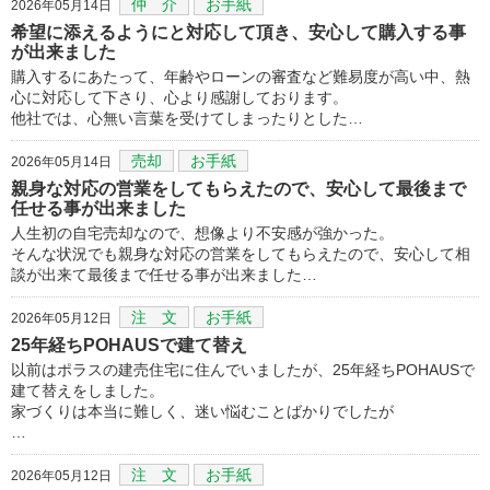
仲 介
お手紙
2026年05月14日
希望に添えるようにと対応して頂き、安心して購入する事
が出来ました
購入するにあたって、年齢やローンの審査など難易度が高い中、熱
心に対応して下さり、心より感謝しております。
他社では、心無い言葉を受けてしまったりとした…
売却
お手紙
2026年05月14日
親身な対応の営業をしてもらえたので、安心して最後まで
任せる事が出来ました
人生初の自宅売却なので、想像より不安感が強かった。
そんな状況でも親身な対応の営業をしてもらえたので、安心して相
談が出来て最後まで任せる事が出来ました…
注 文
お手紙
2026年05月12日
25年経ちPOHAUSで建て替え
以前はポラスの建売住宅に住んでいましたが、25年経ちPOHAUSで
建て替えをしました。
家づくりは本当に難しく、迷い悩むことばかりでしたが
…
注 文
お手紙
2026年05月12日