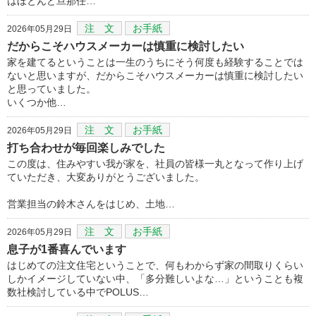
はほとんど旦那任…
注 文
お手紙
2026年05月29日
だからこそハウスメーカーは慎重に検討したい
家を建てるということは一生のうちにそう何度も経験することでは
ないと思いますが、だからこそハウスメーカーは慎重に検討したい
と思っていました。
いくつか他…
注 文
お手紙
2026年05月29日
打ち合わせが毎回楽しみでした
この度は、住みやすい我が家を、社員の皆様一丸となって作り上げ
ていただき、大変ありがとうございました。
営業担当の鈴木さんをはじめ、土地…
注 文
お手紙
2026年05月29日
息子が1番喜んでいます
はじめての注文住宅ということで、何もわからず家の間取りくらい
しかイメージしていない中、「多分難しいよな…」ということも複
数社検討している中でPOLUS…