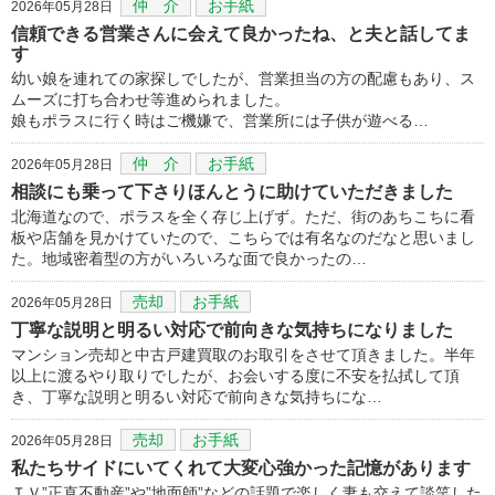
仲 介
お手紙
2026年05月28日
信頼できる営業さんに会えて良かったね、と夫と話してま
す
幼い娘を連れての家探しでしたが、営業担当の方の配慮もあり、ス
ムーズに打ち合わせ等進められました。
娘もポラスに行く時はご機嫌で、営業所には子供が遊べる…
仲 介
お手紙
2026年05月28日
相談にも乗って下さりほんとうに助けていただきました
北海道なので、ポラスを全く存じ上げず。ただ、街のあちこちに看
板や店舗を見かけていたので、こちらでは有名なのだなと思いまし
た。地域密着型の方がいろいろな面で良かったの…
売却
お手紙
2026年05月28日
丁寧な説明と明るい対応で前向きな気持ちになりました
マンション売却と中古戸建買取のお取引をさせて頂きました。半年
以上に渡るやり取りでしたが、お会いする度に不安を払拭して頂
き、丁寧な説明と明るい対応で前向きな気持ちにな…
売却
お手紙
2026年05月28日
私たちサイドにいてくれて大変心強かった記憶があります
ＴＶ”正直不動産”や”地面師”などの話題で楽しく妻も交えて談笑した