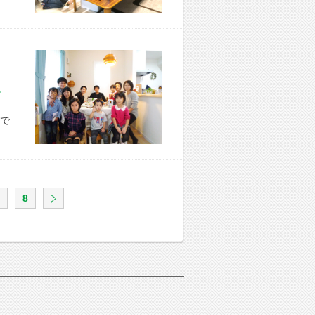
市 K様宅
で
8