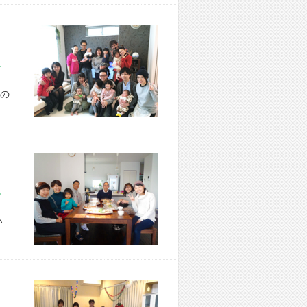
市 T様宅
の
市 K様宅
い