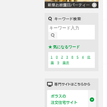
キーワード検索
★ 気になるワード
1
0
2
3
8
5
4
佐
藤
9
藤井
専門サイトはこちらから