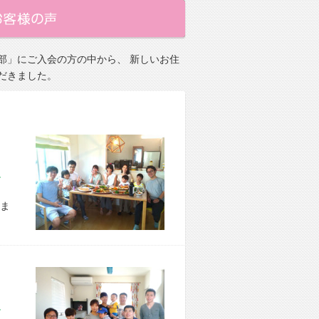
部」にご入会の方の中から、 新しいお住
だきました。
市 E様宅
ま
区 S様宅