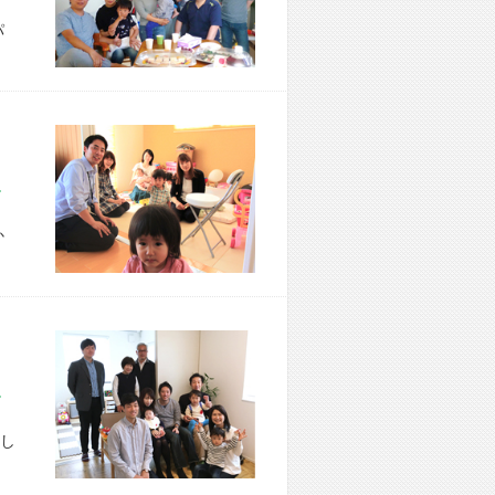
パ
市 T様宅
か
区 A様宅
し