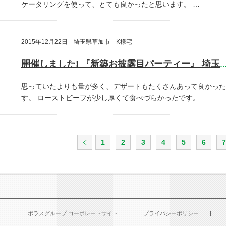
ケータリングを使って、とても良かったと思います。
…
2015年12月22日 埼玉県草加市 K様宅
開催しました! 『新築お披露目パーティー』 埼玉県草加
思っていたよりも量が多く、デザートもたくさんあって良かった
す。
ローストビーフが少し厚くて食べづらかったです。
…
1
2
3
4
5
6
7
ポラスグループ コーポレートサイト
プライバシーポリシー