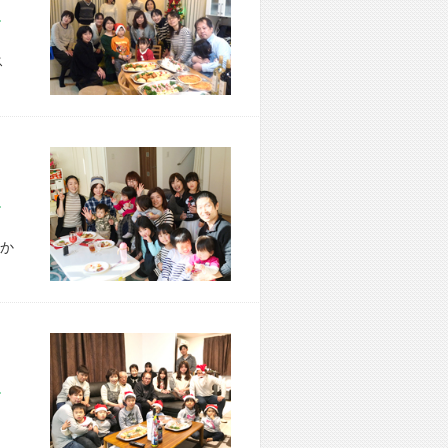
市 H様宅
ス
市 T様宅
か
市 K様宅