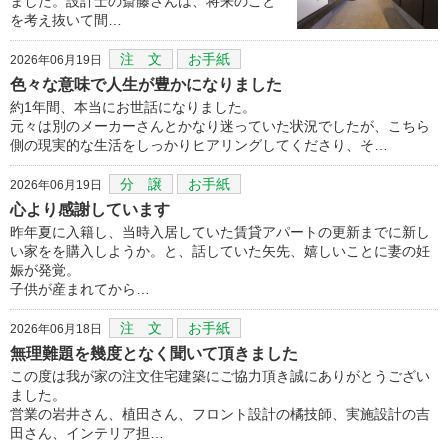
ました。設計士の斎藤さんは、将来のこと
を考え抜いて間…
注 文
お手紙
2026年06月19日
色々な意味で人生が豊かになりました
約1年間、本当にお世話になりました。
元々は別のメーカーさんとかなり迷っていた状況でしたが、こちら
側の現実的な生活をしっかりヒアリングしてくださり、そ…
分 譲
お手紙
2026年06月19日
心より感謝しています
昨年夏に入籍し、当時入居していた賃貸アパートの更新までに新し
い家をを購入しようか。と、話していた矢先、嬉しいことに妻の妊
娠が発覚。
子供が産まれてから…
注 文
お手紙
2026年06月18日
無理難題を幾度となく聞いて頂きました
この度は我が家の注文住宅建築にご協力頂き誠にありがとうござい
ました。
営業の岩井さん、植田さん、フロント設計の橘技師、実施設計の吉
田さん、インテリア担…