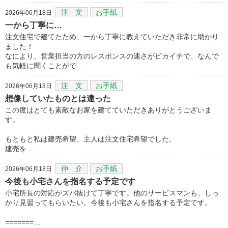
注 文
お手紙
2026年06月18日
一から丁寧に…
注文住宅で建てたため、一から丁寧に教えていただき非常に助かり
ました！
なにより、営業担当の方のレスポンスの速さがピカイチで、なんで
も気軽に聞くことがで…
注 文
お手紙
2026年06月18日
想像していたものとは違った
この度はとても素敵なお家を建てていただきありがとうございま
す。
もともと私は建売希望、主人は注文住宅希望でした。
建売を…
仲 介
お手紙
2026年06月18日
今後も小宅さんを指名する予定です
小宅所長の対応がズバ抜けて丁寧です。他のサービスマンも、しっ
かり見習ってもらいたい。今後も小宅さんを指名する予定です。
=======…