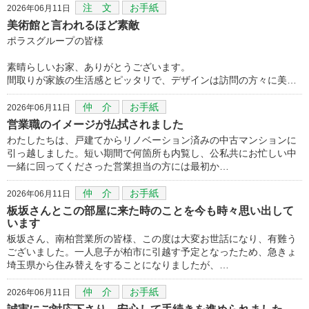
注 文
お手紙
2026年06月11日
美術館と言われるほど素敵
ポラスグループの皆様
素晴らしいお家、ありがとうございます。
間取りが家族の生活感とピッタリで、デザインは訪問の方々に美…
仲 介
お手紙
2026年06月11日
営業職のイメージが払拭されました
わたしたちは、戸建てからリノベーション済みの中古マンションに
引っ越しました。短い期間で何箇所も内覧し、公私共にお忙しい中
一緒に回ってくださった営業担当の方には最初か…
仲 介
お手紙
2026年06月11日
板坂さんとこの部屋に来た時のことを今も時々思い出して
います
板坂さん、南柏営業所の皆様、この度は大変お世話になり、有難う
ございました。一人息子が柏市に引越す予定となったため、急きょ
埼玉県から住み替えをすることになりましたが、…
仲 介
お手紙
2026年06月11日