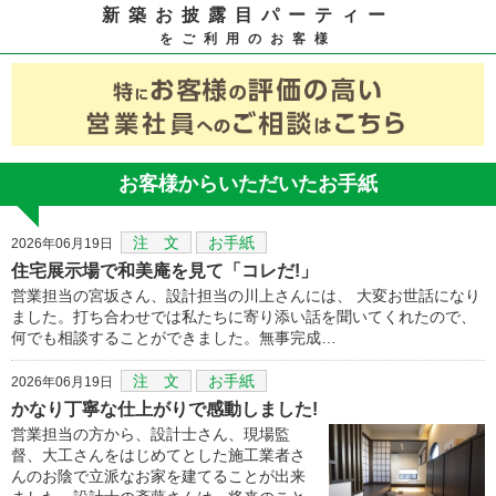
新築お披露目パーティー
をご利用のお客様
お客様からいただいたお手紙
注 文
お手紙
2026年06月19日
住宅展示場で和美庵を見て「コレだ!」
営業担当の宮坂さん、設計担当の川上さんには、 大変お世話になり
ました。打ち合わせでは私たちに寄り添い話を聞いてくれたので、
何でも相談することができました。無事完成…
注 文
お手紙
2026年06月19日
かなり丁寧な仕上がりで感動しました!
営業担当の方から、設計士さん、現場監
督、大工さんをはじめてとした施工業者さ
んのお陰で立派なお家を建てることが出来