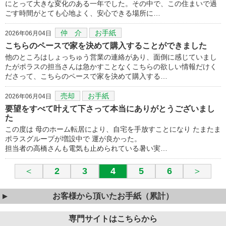
にとって大きな変化のある一年でした。その中で、この住まいで過
ごす時間がとても心地よく、安心できる場所に…
仲 介
お手紙
2026年06月04日
こちらのペースで家を決めて購入することができました
他のところはしょっちゅう営業の連絡があり、面倒に感じていまし
たがポラスの担当さんは急かすことなくこちらの欲しい情報だけく
ださって、こちらのペースで家を決めて購入する…
売却
お手紙
2026年06月04日
要望をすべて叶えて下さって本当にありがとうございまし
た
この度は 母のホーム転居により、自宅を手放すことになり たまたま
ポラスグループが増設中で 運が良かった。
担当者の高橋さんも電気も止められている暑い実…
＜
2
3
4
5
6
＞
お客様から頂いたお手紙（累計）
専門サイトはこちらから