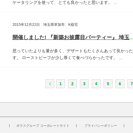
ケータリングを使って、とても良かったと思います。
…
2015年12月22日 埼玉県草加市 K様宅
開催しました! 『新築お披露目パーティー』 埼玉県草加
思っていたよりも量が多く、デザートもたくさんあって良かった
す。
ローストビーフが少し厚くて食べづらかったです。
…
1
2
3
4
5
6
7
ポラスグループ コーポレートサイト
プライバシーポリシー