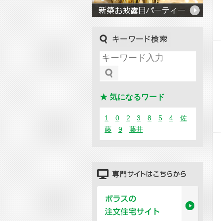
キーワード検索
★ 気になるワード
1
0
2
3
8
5
4
佐
藤
9
藤井
専門サイトはこちらから