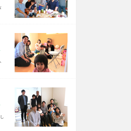
パ
市 T様宅
か
区 A様宅
し