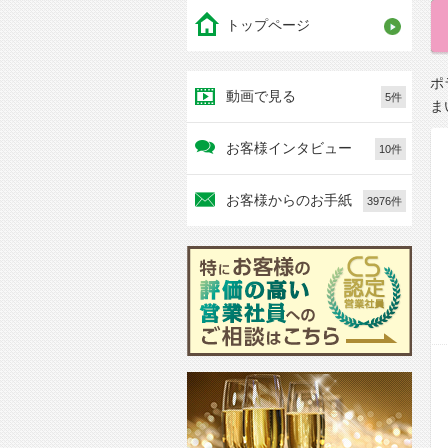
トップページ
ポ
動画で見る
5件
ま
お客様インタビュー
10件
お客様からのお手紙
3976件