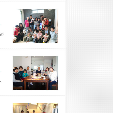
市 T様宅
の
市 K様宅
い