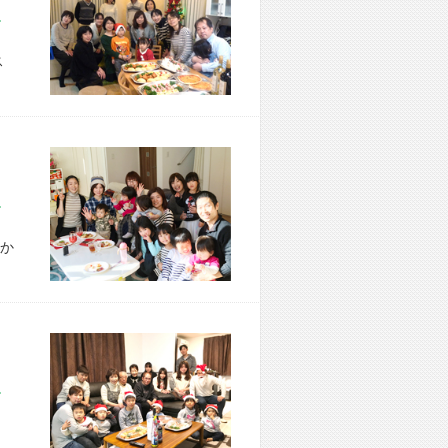
市 H様宅
ス
市 T様宅
か
市 K様宅