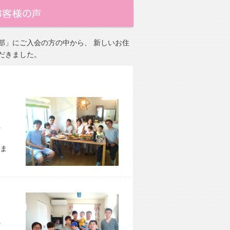
部」にご入会の方の中から、 新しいお住
だきました。
市 E様宅
ま
区 S様宅