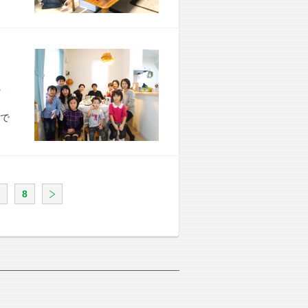
市 K様宅
で
8