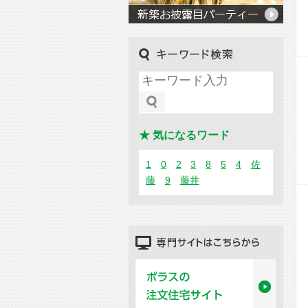
キーワード検索
★ 気になるワード
1
0
2
3
8
5
4
佐
藤
9
藤井
専門サイトはこちらから