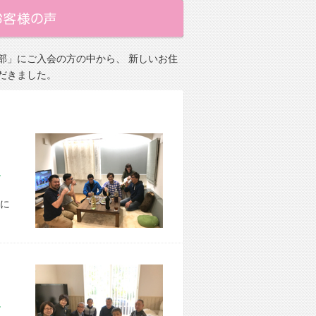
部」にご入会の方の中から、 新しいお住
だきました。
市 M様宅
に
市 Y様宅