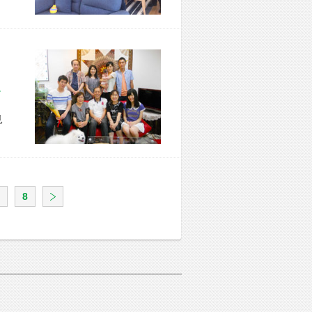
区 T様宅
見
8