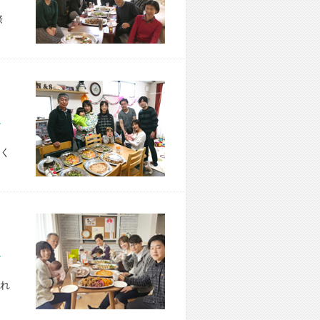
際
市 U様宅
く
市 M様宅
れ