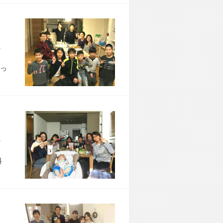
市 N様宅
っ
市 S様宅
料