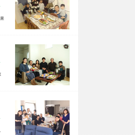
市 F様宅
果
市 I様宅
ボ
市 N様宅
し