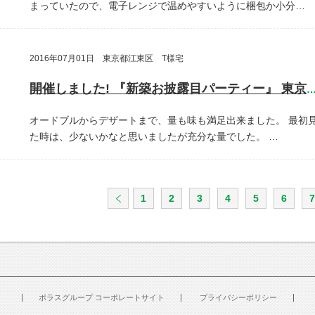
まっていたので、電子レンジで温めやすいように梱包か小分…
2016年07月01日 東京都江東区 T様宅
開催しました! 『新築お披露目パーティー』 東京都江東
オードブルからデザートまで、量も味も満足出来ました。
最初
た時は、少ないかなと思いましたが充分な量でした。
…
1
2
3
4
5
6
7
ポラスグループ コーポレートサイト
プライバシーポリシー