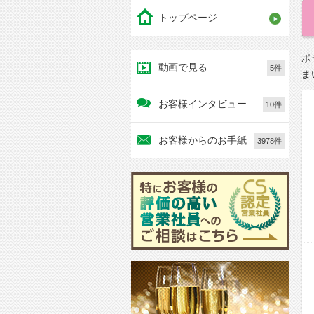
トップページ
ポ
動画で見る
5件
ま
お客様インタビュー
10件
お客様からのお手紙
3978件