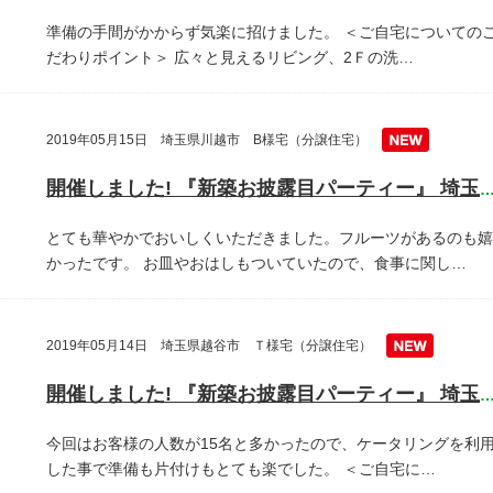
準備の手間がかからず気楽に招けました。
＜ご自宅についての
だわりポイント＞
広々と見えるリビング、2Ｆの洗…
2019年05月15日 埼玉県川越市 B様宅（分譲住宅）
開催しました! 『新築お披露目パーティー』 埼玉県川越
とても華やかでおいしくいただきました。フルーツがあるのも嬉
かったです。
お皿やおはしもついていたので、食事に関し…
2019年05月14日 埼玉県越谷市 Ｔ様宅（分譲住宅）
開催しました! 『新築お披露目パーティー』 埼玉県越谷
今回はお客様の人数が15名と多かったので、ケータリングを利
した事で準備も片付けもとても楽でした。
＜ご自宅に…