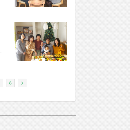
市 I様宅
、
8