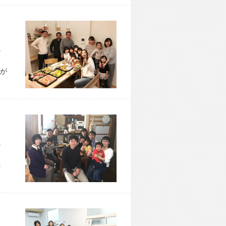
市 A様宅
が
市 I様宅
＜