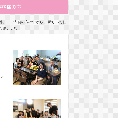
部」にご入会の方の中から、 新しいお住
だきました。
市 M様宅
レ
市 M様宅