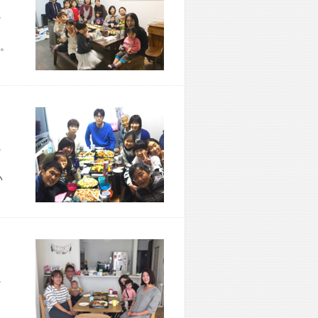
市 W様宅
。
市 M様宅
い
市 S様宅