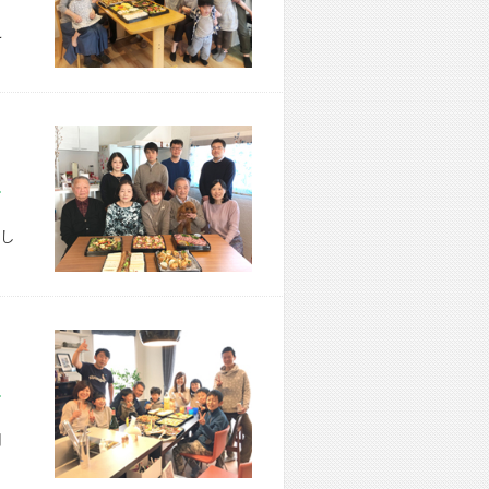
こ
市 B様宅
し
市 T様宅
用