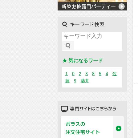
キーワード検索
★ 気になるワード
1
0
2
3
8
5
4
佐
藤
9
藤井
専門サイトはこちらから