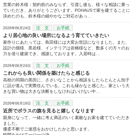
営業の鈴木様：契約前のみならず、引渡し後も、様々な相談に乗っ
ていただき、ありがとうございます。POHAUSで家を建てることに
決めたのも、鈴木様の細やかなご対応があっ…
注 文
お手紙
2026年06月24日
より居心地の良い場所になるよう育てていきたい
家作りにあたっては、島田様には大変お世話になりました。また、
設計の畑様、黒岩様、インテリアは岩橋様など、数多くの方々のお
力を借り建築でき、感謝しております。入居時は…
注 文
お手紙
2026年06月24日
これからも良い関係を築けたらと感じる
高校の同期の黒田に、ささいなことから相談をしたらとんとん拍子
に話が進んで実際住んでいる。これも縁かなと感じた。家という大
きな買い物は大きな決断をしなければいけない中…
注 文
お手紙
2026年06月19日
近所でポラスの旗を見ると嬉しくなります
親身になって、一緒に考え満足のいく素敵なお家を建てていただき
ました。
優柔不断でご迷惑をおかけしたかと思います。
時間をかけて一つ一つ決…