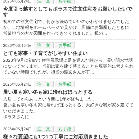
注 文
お手紙
2026年06月24日
今度引っ越すとしてもポラスで注文住宅をお願いしたいで
す
初めての注文住宅で、何から決めていいのかわかりませんでした
が、土地情報をホームページで見かけ、店舗にお邪魔したときに、
営業担当の方が図面を作ってきてくれました。私の…
注 文
お手紙
2026年06月24日
とても家事・子育てがしやすい住まい
2023年9月に初めて住宅展示場に足を運んだ時から、長い間お世話
になっております。当初は家を建て替えることを現実的に考えられ
ていない時期でしたが、担当の渡辺さんが丁…
注 文
お手紙
2026年06月24日
暑い夏も寒い冬も家に帰ればほっとする
入居してからあっという間に1年が経ちました。
暑い夏も寒い冬も家に帰ればほっとする、大好きな我が家を建てて
いただきました。
ポラスさんに…
注 文
お手紙
2026年06月24日
様々な要望にも1つ1つ丁寧にご対応頂きました