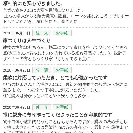
精神的にも安心できました。
営業の森さんには大変お世話になりました。
土地の購入から太陽光発電の設置、ローンを組むところまでサポー
トしていただき、精神的にも、森さんに…
注 文
お手紙
2026年06月30日
家づくりは人生づくり
建物の性能はもちろん、施工について責任を持ってやってくださる
点(大工さんの育成にも力を入れている点も好感でした。)、設計デ
ザイナーの方とじっくり家づくりができる点に…
分 譲
お手紙
2026年06月26日
柔軟に対応していただき、とても心強かったです
担当の林田さんと入澤さんには、最初の物件案内の段階から契約に
至るまで、一つひとつ丁寧にご対応いただきました。
住宅購入は分からないことや不安な点も多か…
仲 介
お手紙
2026年06月25日
常に親身に寄り添ってくださったことが印象的です
物件自体が魅力的だったことはもちろんですが、購入の決め手とし
て特に大きかったのは営業担当の方の存在です。最初から最後まで
とても丁寧に対応してくださり、分からないこと…