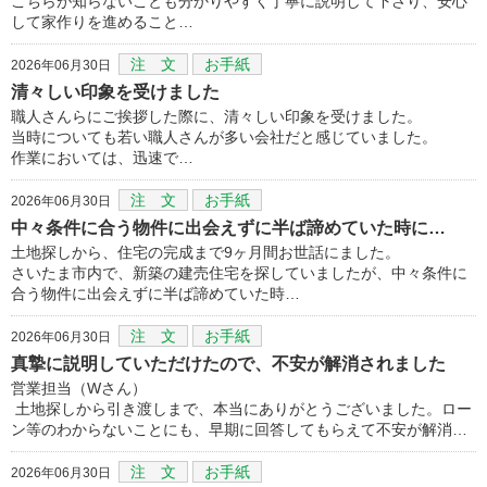
こちらが知らないことも分かりやすく丁寧に説明して下さり、安心
して家作りを進めること…
注 文
お手紙
2026年06月30日
清々しい印象を受けました
職人さんらにご挨拶した際に、清々しい印象を受けました。
当時についても若い職人さんが多い会社だと感じていました。
作業においては、迅速で…
注 文
お手紙
2026年06月30日
中々条件に合う物件に出会えずに半ば諦めていた時に…
土地探しから、住宅の完成まで9ヶ月間お世話にました。
さいたま市内で、新築の建売住宅を探していましたが、中々条件に
合う物件に出会えずに半ば諦めていた時…
注 文
お手紙
2026年06月30日
真摯に説明していただけたので、不安が解消されました
営業担当（Wさん）
土地探しから引き渡しまで、本当にありがとうございました。ロー
ン等のわからないことにも、早期に回答してもらえて不安が解消…
注 文
お手紙
2026年06月30日