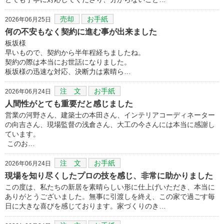
売却
お手紙
2026年06月25日
何の不安もなく契約に進む事が出来ました
板坂様
早いもので、契約から半年程経ちましたね。
契約の際は本当にお世話になりました。
板坂様の迅速な対応、決断力は素晴ら…
注 文
お手紙
2026年06月24日
人間性がとても重要だと感じました
営業の河野さん、建築士の本田さん、インテリアコーディネーター
の向吉さん、現場監督の浅倉さん、大工の今さんには本当に感謝し
ています。
このお…
注 文
お手紙
2026年06月24日
現場を知り尽くしたプロの技を感じ、非常に助かりました
この度は、私たちの新居を素晴らしい形に仕上げいただき、本当に
ありがとうございました。無事に引渡しを終え、この家で過ごす毎
日に大きな喜びを感じております。家づくりのき…