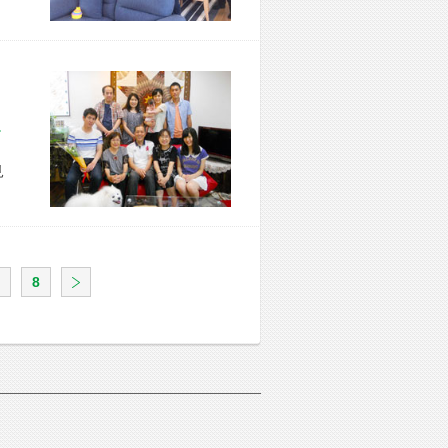
区 T様宅
見
8