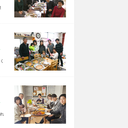
際
市 U様宅
く
市 M様宅
れ