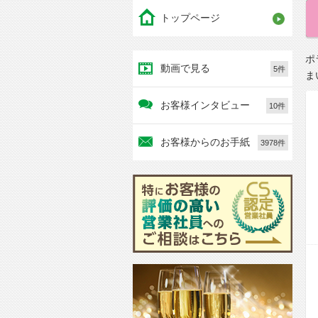
トップページ
ポ
動画で見る
5件
ま
お客様インタビュー
10件
お客様からのお手紙
3978件