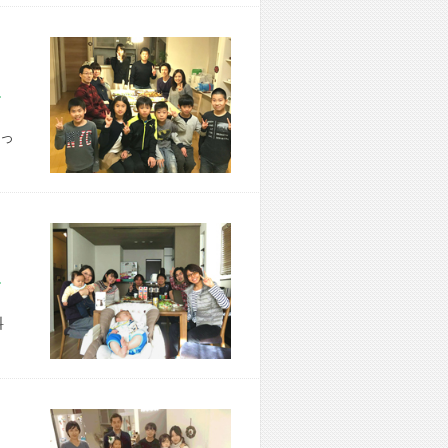
市 N様宅
っ
市 S様宅
料