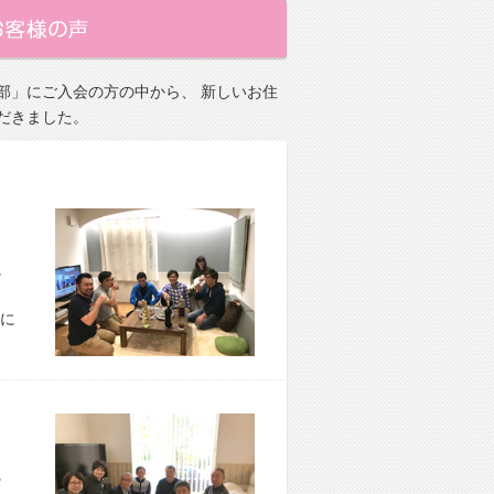
部」にご入会の方の中から、 新しいお住
だきました。
市 M様宅
に
市 Y様宅