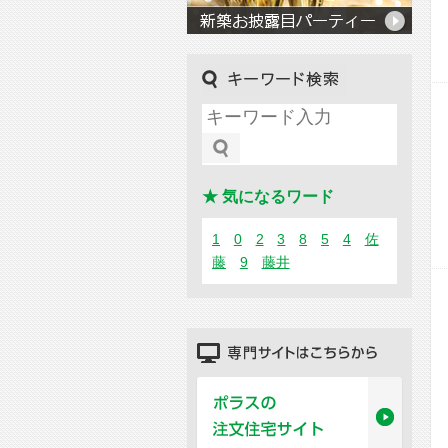
キーワード検索
★ 気になるワード
1
0
2
3
8
5
4
佐
藤
9
藤井
専門サイトはこちらから