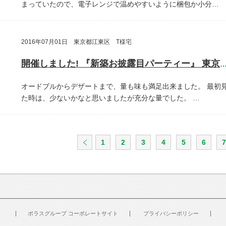
まっていたので、電子レンジで温めやすいように梱包か小分…
2016年07月01日 東京都江東区 T様宅
開催しました! 『新築お披露目パーティー』 東京都江東
オードブルからデザートまで、量も味も満足出来ました。
最初
た時は、少ないかなと思いましたが充分な量でした。
…
1
2
3
4
5
6
7
ポラスグループ コーポレートサイト
プライバシーポリシー