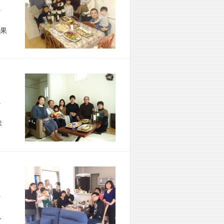
市 F様宅
果
市 I様宅
ボ
市 N様宅
し