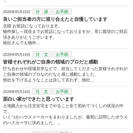
分 譲
お手紙
2026年05月15日
良いご担当者の方に巡り合えたと自慢しています
北様 お世話になっております。
物件探し～現在までお世話になっておりますが、常に親切のご対応
頂きありがとうございます。
他社さんでも物件…
注 文
お手紙
2026年05月14日
皆様それぞれがご自身の領域のプロだと感動
打ち合わせや現場見学などで、担当してくださった皆様それぞれが
ご自身の領域のプロなのだなと感じ感動しました。
他社を下げるようなことは決して言わず、他社…
注 文
お手紙
2026年05月14日
面白い家ができたと思っています
土地購入から注文住宅までやること全て初めてづくしの状況の中
で、
いくつかハウスメーカーをまわりましたが、最初に訪問したポラス
のハスカーサに決めました。…