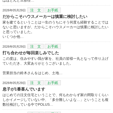
はほとんど旦那任…
注 文
お手紙
2026年05月29日
だからこそハウスメーカーは慎重に検討したい
家を建てるということは一生のうちにそう何度も経験することでは
ないと思いますが、だからこそハウスメーカーは慎重に検討したい
と思っていました。
いくつか他…
注 文
お手紙
2026年05月29日
打ち合わせが毎回楽しみでした
この度は、住みやすい我が家を、社員の皆様一丸となって作り上げ
ていただき、大変ありがとうございました。
営業担当の鈴木さんをはじめ、土地…
注 文
お手紙
2026年05月29日
息子が1番喜んでいます
はじめての注文住宅ということで、何もわからず家の間取りくらい
しかイメージしていない中、「多分難しいよな…」ということも複
数社検討している中でPOLUS…