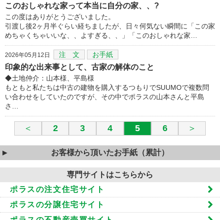
このおしゃれな家って本当に自分の家、、?
この度はありがとうございました。
引渡し後2ヶ月半ぐらい経ちましたが、日々何気ない瞬間に「この家
めちゃくちゃいいな、、よすぎる、、」「このおしゃれな家…
注 文
お手紙
2026年05月12日
印象的な出来事として、古家の解体のこと
◆土地仲介：山本様、平島様
もともと私たちは中古の建物を購入するつもりでSUUMOで複数問
い合わせをしていたのですが、その中でポラスの山本さんと平島
さ…
＜
2
3
4
5
6
＞
お客様から頂いたお手紙（累計）
専門サイトはこちらから
ポラスの注文住宅サイト
ポラスの分譲住宅サイト
ポラスの不動産売買サイト