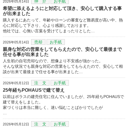
仲 介
お手紙
2026年05月14日
希望に添えるようにと対応して頂き、安心して購入する事
が出来ました
購入するにあたって、年齢やローンの審査など難易度が高い中、熱
心に対応して下さり、心より感謝しております。
他社では、心無い言葉を受けてしまったりとした…
売却
お手紙
2026年05月14日
親身な対応の営業をしてもらえたので、安心して最後まで
任せる事が出来ました
人生初の自宅売却なので、想像より不安感が強かった。
そんな状況でも親身な対応の営業をしてもらえたので、安心して相
談が出来て最後まで任せる事が出来ました…
注 文
お手紙
2026年05月12日
25年経ちPOHAUSで建て替え
以前はポラスの建売住宅に住んでいましたが、25年経ちPOHAUSで
建て替えをしました。
家づくりは本当に難しく、迷い悩むことばかりでしたが
…
注 文
お手紙
2026年05月12日