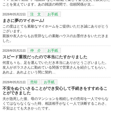
ことを覚えています。あの雑談の時間で、信頼関係が太…
注 文
お手紙
2026年05月22日
まさに夢のマイホーム!
この度はとても素敵なマイホームをご提供いただき誠にありがとう
ございます。
親族や友人からもお世辞なしの素敵ハウスのお墨付きをいただきま
した。
仲 介
お手紙
2026年05月21日
スピード重視だったので本当にたすかりました
何度も々も、足を運んでいただき本当にありがとうございました。
友人がポラスさんに勤めている関係で営業さんを紹介してもらい、
あれよ、あれよという間に契約…
売却
お手紙
2026年05月21日
不安をぬぐいさることができ安心して手続きをすすめるこ
とができました
夫が急死した後、母のマンションを相続しその売却を一人でやらな
くてはならなくなった時、相談相手がなく一人で決断するこわさ、
不安はとても大きかったです。
…