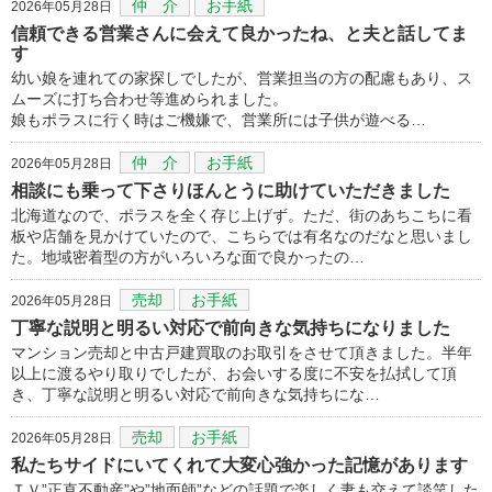
仲 介
お手紙
2026年05月28日
信頼できる営業さんに会えて良かったね、と夫と話してま
す
幼い娘を連れての家探しでしたが、営業担当の方の配慮もあり、ス
ムーズに打ち合わせ等進められました。
娘もポラスに行く時はご機嫌で、営業所には子供が遊べる…
仲 介
お手紙
2026年05月28日
相談にも乗って下さりほんとうに助けていただきました
北海道なので、ポラスを全く存じ上げず。ただ、街のあちこちに看
板や店舗を見かけていたので、こちらでは有名なのだなと思いまし
た。地域密着型の方がいろいろな面で良かったの…
売却
お手紙
2026年05月28日
丁寧な説明と明るい対応で前向きな気持ちになりました
マンション売却と中古戸建買取のお取引をさせて頂きました。半年
以上に渡るやり取りでしたが、お会いする度に不安を払拭して頂
き、丁寧な説明と明るい対応で前向きな気持ちにな…
売却
お手紙
2026年05月28日
私たちサイドにいてくれて大変心強かった記憶があります
ＴＶ”正直不動産”や”地面師”などの話題で楽しく妻も交えて談笑した