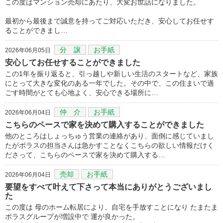
この度はマンション売却にあたり、大変お世話になりました。
最初から最後まで誠意を持ってご対応いただき、安心してお任せす
ることができまし…
分 譲
お手紙
2026年06月05日
安心してお任せすることができました
この1年を振り返ると、引っ越しや新しい生活のスタートなど、家族
にとって大きな変化のある一年でした。その中で、この住まいで過
ごす時間がとても心地よく、安心できる場所に…
仲 介
お手紙
2026年06月04日
こちらのペースで家を決めて購入することができました
他のところはしょっちゅう営業の連絡があり、面倒に感じていまし
たがポラスの担当さんは急かすことなくこちらの欲しい情報だけく
ださって、こちらのペースで家を決めて購入する…
売却
お手紙
2026年06月04日
要望をすべて叶えて下さって本当にありがとうございまし
た
この度は 母のホーム転居により、自宅を手放すことになり たまたま
ポラスグループが増設中で 運が良かった。