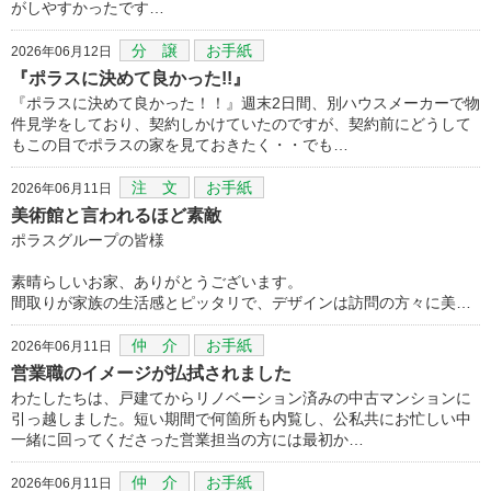
がしやすかったです…
分 譲
お手紙
2026年06月12日
『ポラスに決めて良かった!!』
『ポラスに決めて良かった！！』週末2日間、別ハウスメーカーで物
件見学をしており、契約しかけていたのですが、契約前にどうして
もこの目でポラスの家を見ておきたく・・でも…
注 文
お手紙
2026年06月11日
美術館と言われるほど素敵
ポラスグループの皆様
素晴らしいお家、ありがとうございます。
間取りが家族の生活感とピッタリで、デザインは訪問の方々に美…
仲 介
お手紙
2026年06月11日
営業職のイメージが払拭されました
わたしたちは、戸建てからリノベーション済みの中古マンションに
引っ越しました。短い期間で何箇所も内覧し、公私共にお忙しい中
一緒に回ってくださった営業担当の方には最初か…
仲 介
お手紙
2026年06月11日