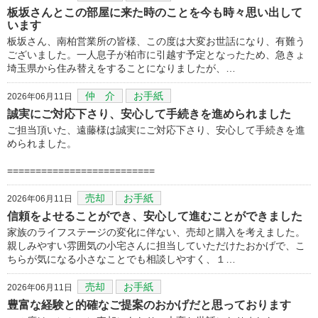
板坂さんとこの部屋に来た時のことを今も時々思い出して
います
板坂さん、南柏営業所の皆様、この度は大変お世話になり、有難う
ございました。一人息子が柏市に引越す予定となったため、急きょ
埼玉県から住み替えをすることになりましたが、…
仲 介
お手紙
2026年06月11日
誠実にご対応下さり、安心して手続きを進められました
ご担当頂いた、遠藤様は誠実にご対応下さり、安心して手続きを進
められました。
==========================
売却
お手紙
2026年06月11日
信頼をよせることができ、安心して進むことができました
家族のライフステージの変化に伴ない、売却と購入を考えました。
親しみやすい雰囲気の小宅さんに担当していただけたおかげで、こ
ちらが気になる小さなことでも相談しやすく、１…
売却
お手紙
2026年06月11日
豊富な経験と的確なご提案のおかげだと思っております