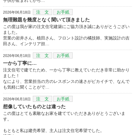
子供が産まれてから…
注 文
お手紙
2026年06月18日
無理難題を幾度となく聞いて頂きました
この度は我が家の注文住宅建築にご協力頂き誠にありがとうござい
ました。
営業の岩井さん、植田さん、フロント設計の橘技師、実施設計の吉
田さん、インテリア担…
注 文
お手紙
2026年06月18日
一から丁寧に…
注文住宅で建てたため、一から丁寧に教えていただき非常に助かり
ました！
なにより、営業担当の方のレスポンスの速さがピカイチで、なんで
も気軽に聞くことがで…
注 文
お手紙
2026年06月18日
想像していたものとは違った
この度はとても素敵なお家を建てていただきありがとうございま
す。
もともと私は建売希望、主人は注文住宅希望でした。