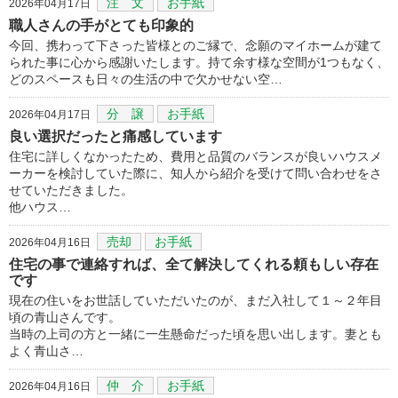
注 文
お手紙
2026年04月17日
職人さんの手がとても印象的
今回、携わって下さった皆様とのご縁で、念願のマイホームが建て
られた事に心から感謝いたします。持て余す様な空間が1つもなく、
どのスペースも日々の生活の中で欠かせない空…
分 譲
お手紙
2026年04月17日
良い選択だったと痛感しています
住宅に詳しくなかったため、費用と品質のバランスが良いハウスメ
ーカーを検討していた際に、知人から紹介を受けて問い合わせをさ
せていただきました。
他ハウス…
売却
お手紙
2026年04月16日
住宅の事で連絡すれば、全て解決してくれる頼もしい存在
です
現在の住いをお世話していただいたのが、まだ入社して１～２年目
頃の青山さんです。
当時の上司の方と一緒に一生懸命だった頃を思い出します。妻とも
よく青山さ…
仲 介
お手紙
2026年04月16日