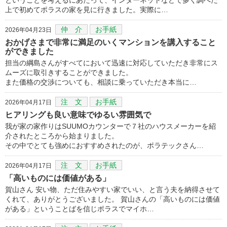
上で初めてポラスの家を見に行きました。実際に…
仲 介
お手紙
2026年04月23日
おかげさまで非常に満足のいくマンションを講入すること
ができました
担当の綱島さんがすべてにおいて迅速に対応していただき非常にス
ムーズに取引きすることができました。
また価格の交渉についても、相談に乗っていただき本当に…
注 文
お手紙
2026年04月17日
ヒアリングも良い意味でゆるい雰囲気で
我が家の家作りはSUUMOカウンターで７社のハウスメーカーを紹
介されたところから始まりました。
その中でとても強めにおすすめされたのが、ポラテックさん…
注 文
お手紙
2026年04月17日
「高いものには価値がある」
賀山さん 安い物、ただ住みやすい家でいい、と言う夫を納得させて
くれて、ありがとうございました。 賀山さんの「高いものには価値
がある」ということばを信じポラスでマイホ…