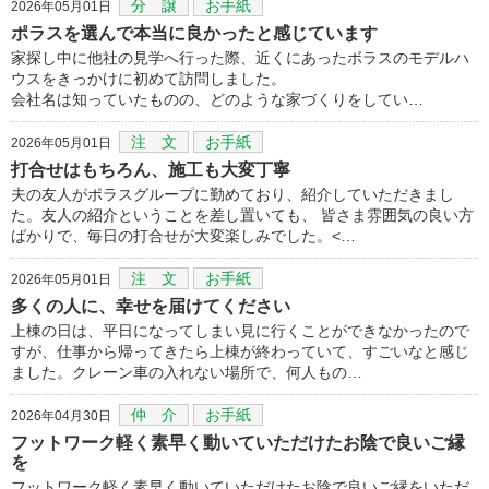
分 譲
お手紙
2026年05月01日
ポラスを選んで本当に良かったと感じています
家探し中に他社の見学へ行った際、近くにあったボラスのモデルハ
ウスをきっかけに初めて訪問しました。
会社名は知っていたものの、どのような家づくりをしてい…
注 文
お手紙
2026年05月01日
打合せはもちろん、施工も大変丁寧
夫の友人がポラスグループに勤めており、紹介していただきまし
た。友人の紹介ということを差し置いても、 皆さま雰囲気の良い方
ばかりで、毎日の打合せが大変楽しみでした。<…
注 文
お手紙
2026年05月01日
多くの人に、幸せを届けてください
上棟の日は、平日になってしまい見に行くことができなかったので
すが、仕事から帰ってきたら上棟が終わっていて、すごいなと感じ
ました。クレーン車の入れない場所で、何人もの…
仲 介
お手紙
2026年04月30日
フットワーク軽く素早く動いていただけたお陰で良いご縁
を
フットワーク軽く素早く動いていただけたお陰で良いご縁をいただ