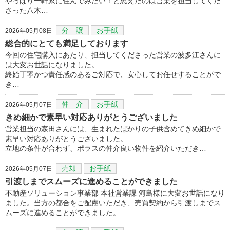
やっぱり一軒家に住んでみたい！と思えたのは営業を担当してくだ
さった八木…
分 譲
お手紙
2026年05月08日
総合的にとても満足しております
今回の住宅購入にあたり、担当してくださった営業の波多江さんに
は大変お世話になりました。
終始丁寧かつ責任感のあるご対応で、安心してお任せすることがで
き…
仲 介
お手紙
2026年05月07日
きめ細かで素早い対応ありがとうございました
営業担当の森田さんには、生まれたばかりの子供含めてきめ細かで
素早い対応ありがとうございました。
立地の条件が合わず、ポラスの仲介良い物件を紹介いただき…
売却
お手紙
2026年05月07日
引渡しまでスムーズに進めることができました
不動産ソリューション事業部 本社営業課 河島様に大変お世話になり
ました。当方の都合をご配慮いただき、売買契約から引渡しまでス
ムーズに進めることができました。