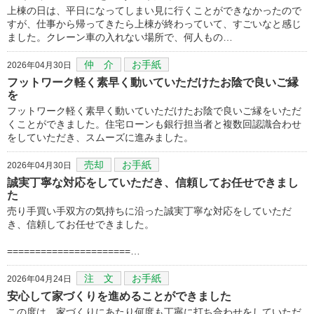
上棟の日は、平日になってしまい見に行くことができなかったので
すが、仕事から帰ってきたら上棟が終わっていて、すごいなと感じ
ました。クレーン車の入れない場所で、何人もの…
仲 介
お手紙
2026年04月30日
フットワーク軽く素早く動いていただけたお陰で良いご縁
を
フットワーク軽く素早く動いていただけたお陰で良いご縁をいただ
くことができました。住宅ローンも銀行担当者と複数回認識合わせ
をしていただき、スムーズに進みました。
売却
お手紙
2026年04月30日
誠実丁寧な対応をしていただき、信頼してお任せできまし
た
売り手買い手双方の気持ちに沿った誠実丁寧な対応をしていただ
き、信頼してお任せできました。
======================…
注 文
お手紙
2026年04月24日
安心して家づくりを進めることができました
この度は、家づくりにあたり何度も丁寧に打ち合わせをしていただ