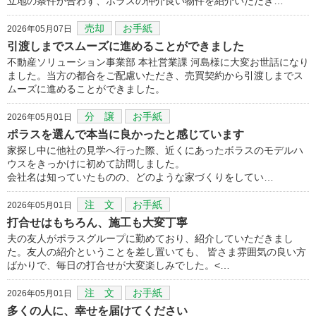
立地の条件が合わず、ポラスの仲介良い物件を紹介いただき…
売却
お手紙
2026年05月07日
引渡しまでスムーズに進めることができました
不動産ソリューション事業部 本社営業課 河島様に大変お世話になり
ました。当方の都合をご配慮いただき、売買契約から引渡しまでス
ムーズに進めることができました。
分 譲
お手紙
2026年05月01日
ポラスを選んで本当に良かったと感じています
家探し中に他社の見学へ行った際、近くにあったボラスのモデルハ
ウスをきっかけに初めて訪問しました。
会社名は知っていたものの、どのような家づくりをしてい…
注 文
お手紙
2026年05月01日
打合せはもちろん、施工も大変丁寧
夫の友人がポラスグループに勤めており、紹介していただきまし
た。友人の紹介ということを差し置いても、 皆さま雰囲気の良い方
ばかりで、毎日の打合せが大変楽しみでした。<…
注 文
お手紙
2026年05月01日
多くの人に、幸せを届けてください