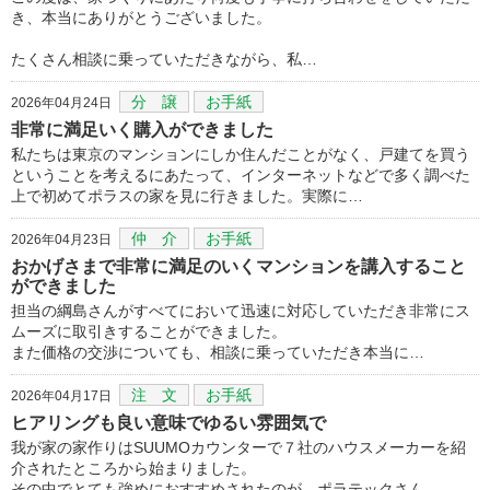
き、本当にありがとうございました。
たくさん相談に乗っていただきながら、私…
分 譲
お手紙
2026年04月24日
非常に満足いく購入ができました
私たちは東京のマンションにしか住んだことがなく、戸建てを買う
ということを考えるにあたって、インターネットなどで多く調べた
上で初めてポラスの家を見に行きました。実際に…
仲 介
お手紙
2026年04月23日
おかげさまで非常に満足のいくマンションを講入すること
ができました
担当の綱島さんがすべてにおいて迅速に対応していただき非常にス
ムーズに取引きすることができました。
また価格の交渉についても、相談に乗っていただき本当に…
注 文
お手紙
2026年04月17日
ヒアリングも良い意味でゆるい雰囲気で
我が家の家作りはSUUMOカウンターで７社のハウスメーカーを紹
介されたところから始まりました。
その中でとても強めにおすすめされたのが、ポラテックさん…