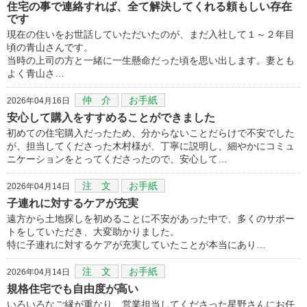
住宅の事で連絡すれば、全て解決してくれる頼もしい存在
です
現在の住いをお世話していただいたのが、まだ入社して１～２年目
頃の青山さんです。
当時の上司の方と一緒に一生懸命だった頃を思い出します。妻とも
よく青山さ…
仲 介
お手紙
2026年04月16日
安心して購入をすすめることができました
初めての住宅購入だったため、分からないことだらけで不安でした
が、担当してくださった木村様が、丁寧に説明し、細やかにコミュ
ニケーションをとってくださったので、安心して…
注 文
お手紙
2026年04月14日
子連れに対するケアが充実
遠方から土地探しを初めることに不安があった中で、多くのサポー
トをしていただき、大変助かりました。
特に子連れに対するケアが充実していたことが本当にあり…
注 文
お手紙
2026年04月14日
規格住宅でも自由度が高い
いろいろなご縁が重なり、営業担当してくださった星野さんにお任