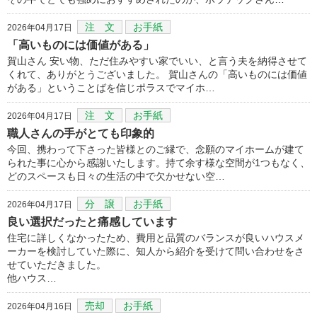
注 文
お手紙
2026年04月17日
「高いものには価値がある」
賀山さん 安い物、ただ住みやすい家でいい、と言う夫を納得させて
くれて、ありがとうございました。 賀山さんの「高いものには価値
がある」ということばを信じポラスでマイホ…
注 文
お手紙
2026年04月17日
職人さんの手がとても印象的
今回、携わって下さった皆様とのご縁で、念願のマイホームが建て
られた事に心から感謝いたします。持て余す様な空間が1つもなく、
どのスペースも日々の生活の中で欠かせない空…
分 譲
お手紙
2026年04月17日
良い選択だったと痛感しています
住宅に詳しくなかったため、費用と品質のバランスが良いハウスメ
ーカーを検討していた際に、知人から紹介を受けて問い合わせをさ
せていただきました。
他ハウス…
売却
お手紙
2026年04月16日