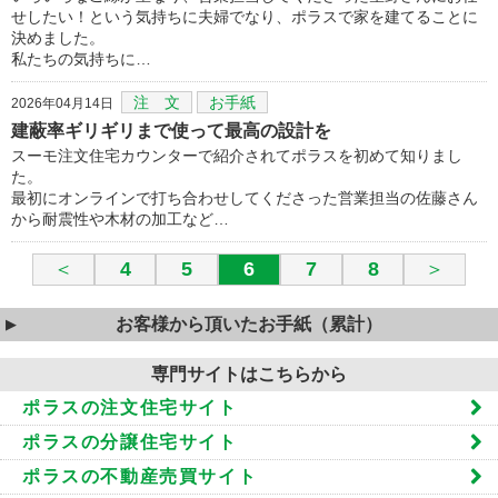
せしたい！という気持ちに夫婦でなり、ポラスで家を建てることに
決めました。
私たちの気持ちに…
注 文
お手紙
2026年04月14日
建蔽率ギリギリまで使って最高の設計を
スーモ注文住宅カウンターで紹介されてポラスを初めて知りまし
た。
最初にオンラインで打ち合わせしてくださった営業担当の佐藤さん
から耐震性や木材の加工など…
＜
4
5
6
7
8
＞
お客様から頂いたお手紙（累計）
専門サイトはこちらから
ポラスの注文住宅サイト
ポラスの分譲住宅サイト
ポラスの不動産売買サイト