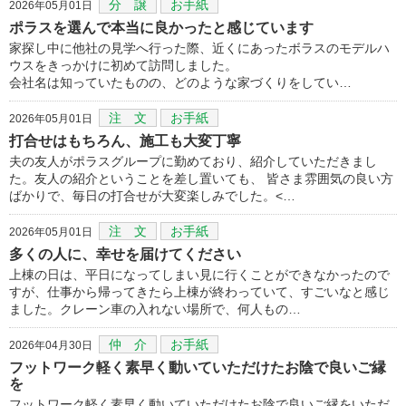
分 譲
お手紙
2026年05月01日
ポラスを選んで本当に良かったと感じています
家探し中に他社の見学へ行った際、近くにあったボラスのモデルハ
ウスをきっかけに初めて訪問しました。
会社名は知っていたものの、どのような家づくりをしてい…
注 文
お手紙
2026年05月01日
打合せはもちろん、施工も大変丁寧
夫の友人がポラスグループに勤めており、紹介していただきまし
た。友人の紹介ということを差し置いても、 皆さま雰囲気の良い方
ばかりで、毎日の打合せが大変楽しみでした。<…
注 文
お手紙
2026年05月01日
多くの人に、幸せを届けてください
上棟の日は、平日になってしまい見に行くことができなかったので
すが、仕事から帰ってきたら上棟が終わっていて、すごいなと感じ
ました。クレーン車の入れない場所で、何人もの…
仲 介
お手紙
2026年04月30日
フットワーク軽く素早く動いていただけたお陰で良いご縁
を
フットワーク軽く素早く動いていただけたお陰で良いご縁をいただ