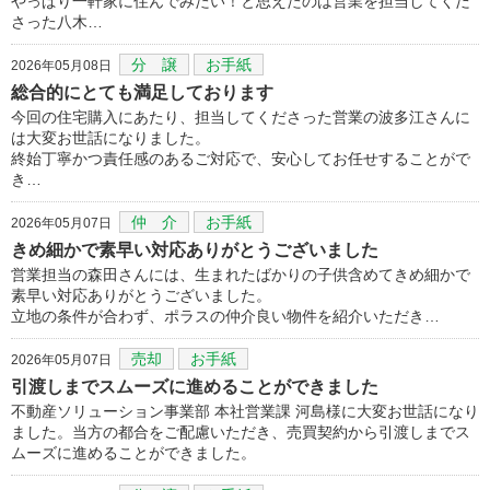
やっぱり一軒家に住んでみたい！と思えたのは営業を担当してくだ
さった八木…
分 譲
お手紙
2026年05月08日
総合的にとても満足しております
今回の住宅購入にあたり、担当してくださった営業の波多江さんに
は大変お世話になりました。
終始丁寧かつ責任感のあるご対応で、安心してお任せすることがで
き…
仲 介
お手紙
2026年05月07日
きめ細かで素早い対応ありがとうございました
営業担当の森田さんには、生まれたばかりの子供含めてきめ細かで
素早い対応ありがとうございました。
立地の条件が合わず、ポラスの仲介良い物件を紹介いただき…
売却
お手紙
2026年05月07日
引渡しまでスムーズに進めることができました
不動産ソリューション事業部 本社営業課 河島様に大変お世話になり
ました。当方の都合をご配慮いただき、売買契約から引渡しまでス
ムーズに進めることができました。