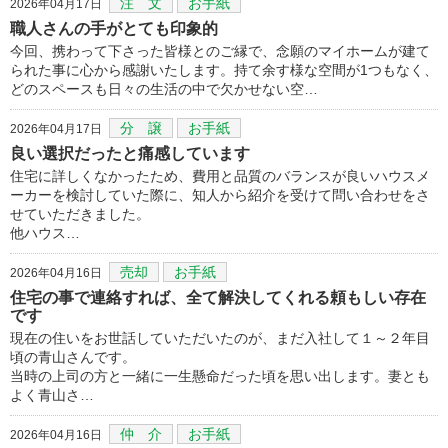
注 文
お手紙
2026年04月17日
職人さんの手がとても印象的
今回、携わって下さった皆様とのご縁で、念願のマイホームが建て
られた事に心から感謝いたします。持て余す様な空間が1つもなく、
どのスペースも日々の生活の中で欠かせない空…
分 譲
お手紙
2026年04月17日
良い選択だったと痛感しています
住宅に詳しくなかったため、費用と品質のバランスが良いハウスメ
ーカーを検討していた際に、知人から紹介を受けて問い合わせをさ
せていただきました。
他ハウス…
売却
お手紙
2026年04月16日
住宅の事で連絡すれば、全て解決してくれる頼もしい存在
です
現在の住いをお世話していただいたのが、まだ入社して１～２年目
頃の青山さんです。
当時の上司の方と一緒に一生懸命だった頃を思い出します。妻とも
よく青山さ…
仲 介
お手紙
2026年04月16日