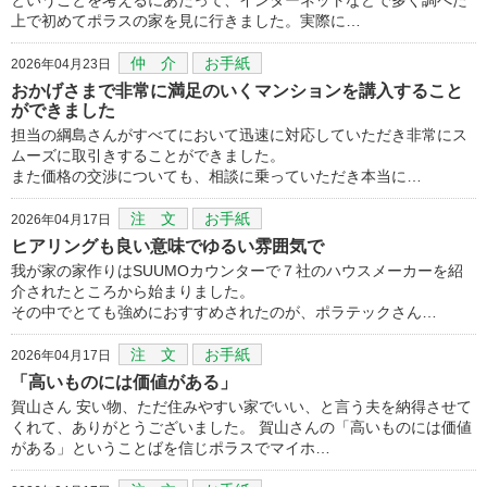
上で初めてポラスの家を見に行きました。実際に…
仲 介
お手紙
2026年04月23日
おかげさまで非常に満足のいくマンションを講入すること
ができました
担当の綱島さんがすべてにおいて迅速に対応していただき非常にス
ムーズに取引きすることができました。
また価格の交渉についても、相談に乗っていただき本当に…
注 文
お手紙
2026年04月17日
ヒアリングも良い意味でゆるい雰囲気で
我が家の家作りはSUUMOカウンターで７社のハウスメーカーを紹
介されたところから始まりました。
その中でとても強めにおすすめされたのが、ポラテックさん…
注 文
お手紙
2026年04月17日
「高いものには価値がある」
賀山さん 安い物、ただ住みやすい家でいい、と言う夫を納得させて
くれて、ありがとうございました。 賀山さんの「高いものには価値
がある」ということばを信じポラスでマイホ…