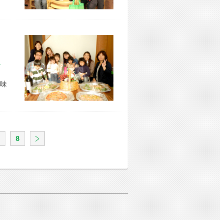
市 O様宅
味
8