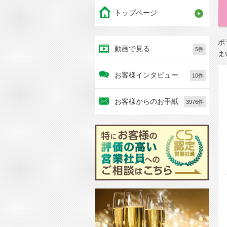
トップページ
ポ
動画で見る
5件
ま
お客様インタビュー
10件
お客様からのお手紙
3976件