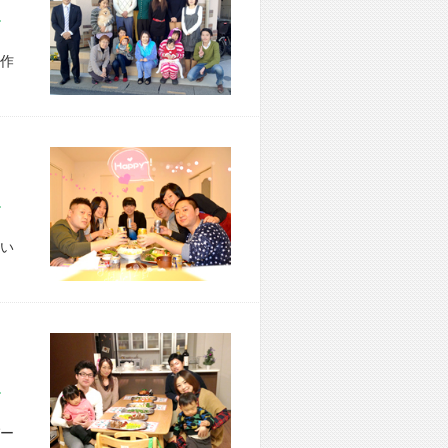
市 S様宅
作
区 M様宅
い
市 N様宅
ー