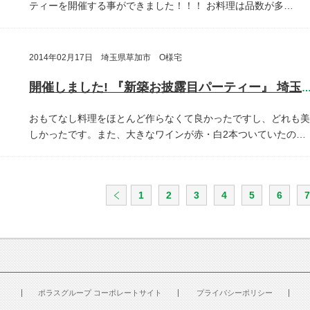
ティーを開催する事ができました！！！
お料理は品数が多…
2014年02月17日 埼玉県草加市 O様宅
開催しました! 『新築お披露目パーティー』 埼玉県草加
おもてなし料理をほとんど作らなくて良かったですし、どれも美
しかったです。また、大きなワインが赤・白2本ついていたの…
1
2
3
4
5
6
7
ポラスグループ コーポレートサイト
プライバシーポリシー