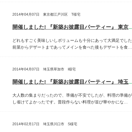
2014年04月07日 東京都江戸川区 T様宅
開催しました! 『新築お披露目パーティー』 東京都江戸川
どれもすごく美味しいしボリュームも十分にあって大満足でした
前菜からデザートまであってメインを食べた後もデザートを食…
2014年04月07日 埼玉県草加市 I様宅
開催しました! 『新築お披露目パーティー』 埼玉県草加
大人数の集まりだったので、準備が不安でしたが、料理の準備が
し省けてよかったです。普段作らない料理が並び華やかにな…
2014年02月17日 埼玉県川口市 S様宅