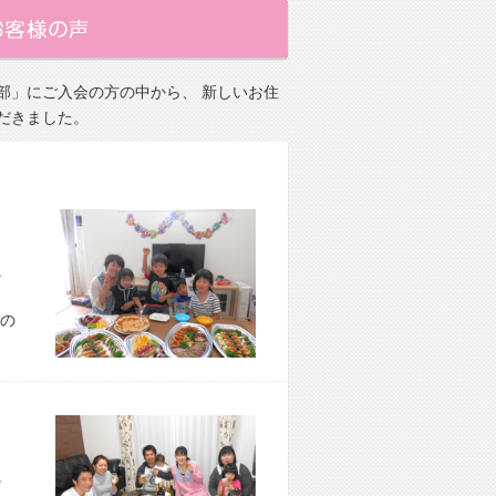
部」にご入会の方の中から、 新しいお住
だきました。
市 A様宅
の
市 E様宅