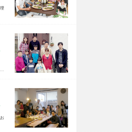
理
市 M様宅
…
市 F様宅
お