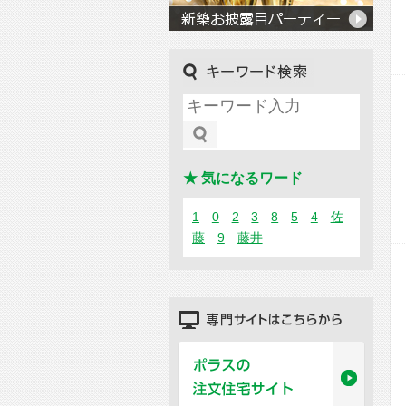
キーワード検索
★ 気になるワード
1
0
2
3
8
5
4
佐
藤
9
藤井
専門サイトはこちらから