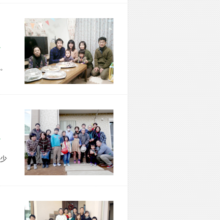
区 T様宅
。
市 I様宅
少