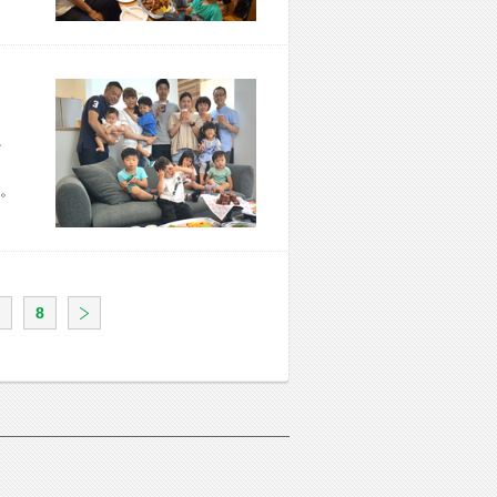
市 Y様宅
。
8