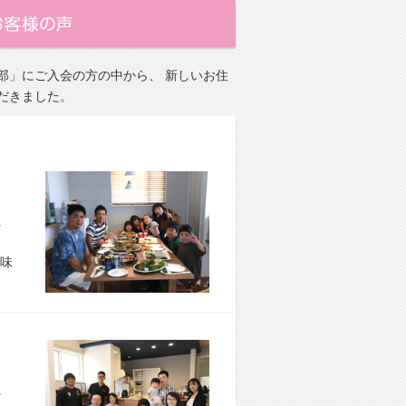
部」にご入会の方の中から、 新しいお住
だきました。
市 O様宅
味
市 M様宅