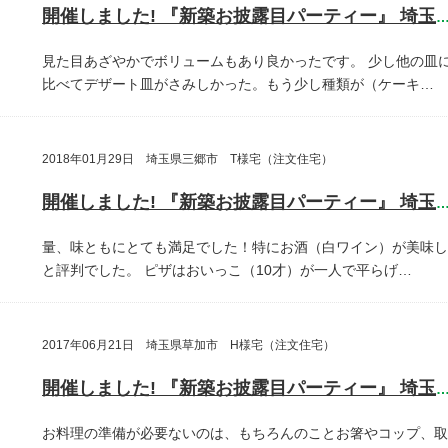
開催しました! 『新築お披露目パーティー』 埼玉県さいたま
見た目あざやかでボリュームもあり良かったです。
少し他の皿
比べてデザート皿がさみしかった。もう少し種類が（ケーキ…
2018年01月29日 埼玉県三郷市 T様宅（注文住宅）
開催しました! 『新築お披露目パーティー』 埼玉県三郷
量、味ともにとても満足でした！特にお酒（白ワイン）が美味し
と評判でした。
ピザはおいっこ（10才）が一人で平らげ…
2017年06月21日 埼玉県草加市 H様宅（注文住宅）
開催しました! 『新築お披露目パーティー』 埼玉県草加
お料理の準備が必要ないのは、もちろんのことお箸やコップ、取