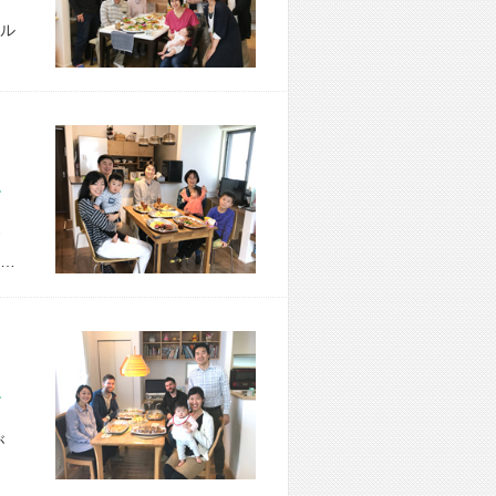
ル
市 H様宅
…
市 K様宅
が