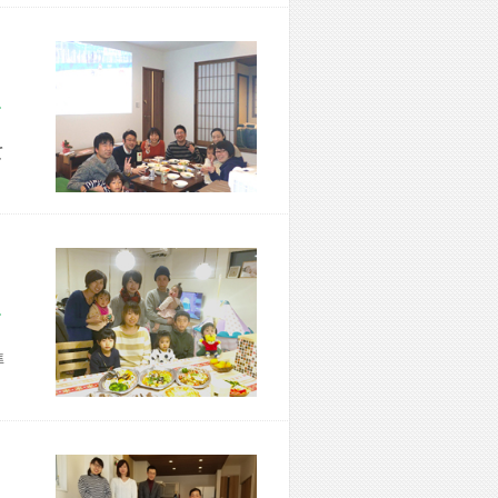
市 M様宅
て
市 N様宅
準