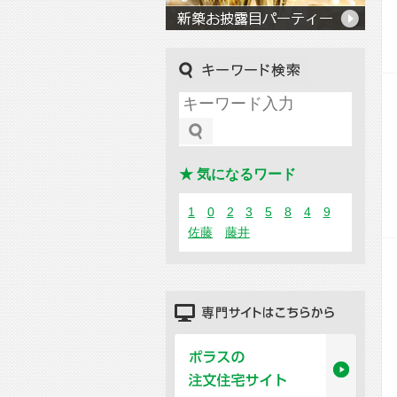
キーワード検索
★ 気になるワード
1
0
2
3
5
8
4
9
佐藤
藤井
専門サイトはこちらから