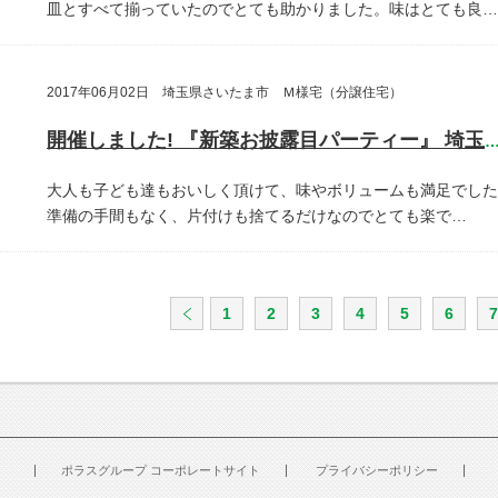
皿とすべて揃っていたのでとても助かりました。味はとても良…
2017年06月02日 埼玉県さいたま市 Ｍ様宅（分譲住宅）
開催しました! 『新築お披露目パーティー』 埼玉県さいたま
大人も子ども達もおいしく頂けて、味やボリュームも満足でした
準備の手間もなく、片付けも捨てるだけなのでとても楽で…
1
2
3
4
5
6
7
ポラスグループ コーポレートサイト
プライバシーポリシー