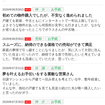
…
仲 介
お手紙
2026年08月06日
NEW
初めての物件購入でしたが、不安なく進められました
戸建てを新築、中古ともにインターネットで一年以上探しており、
よさそうな物件があったら何箇所か見学にも行きましたが、なかな
か巡りあえなかったところでポラスさんの中古物…
売却
お手紙
2026年08月06日
NEW
スムーズに、納得のできる価格での売却ができて満足
家庭の事情で引っ越すことになりましたが、気に入って大切に住ん
でいた住まいだったので、納得できる形で売却したいと考えていま
した。手続きも迅速にしていただき、思っていた…
分 譲
お手紙
2026年07月31日
NEW
夢を叶えるお手伝いをする素敵な営業さん
分譲マンションから戸建てへ住み替えを考えている中、数年経過し
ていました。
そんな中、他社の戸建てを見ても見送り続けた夫が唯一購入したい
と言ったのがポラ…
仲 介
お手紙
2026年07月30日
NEW