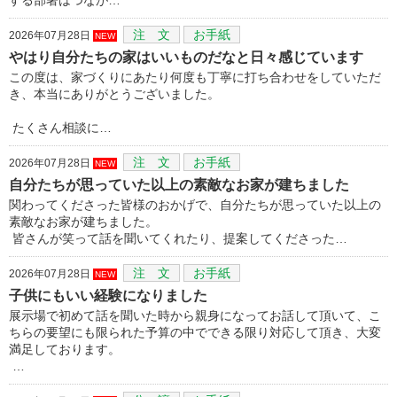
注 文
お手紙
2026年07月28日
NEW
やはり自分たちの家はいいものだなと日々感じています
この度は、家づくりにあたり何度も丁寧に打ち合わせをしていただ
き、本当にありがとうございました。
たくさん相談に…
注 文
お手紙
2026年07月28日
NEW
自分たちが思っていた以上の素敵なお家が建ちました
関わってくださった皆様のおかげで、自分たちが思っていた以上の
素敵なお家が建ちました。
皆さんが笑って話を聞いてくれたり、提案してくださった…
注 文
お手紙
2026年07月28日
NEW
子供にもいい経験になりました
展示場で初めて話を聞いた時から親身になってお話して頂いて、こ
ちらの要望にも限られた予算の中でできる限り対応して頂き、大変
満足しております。
…