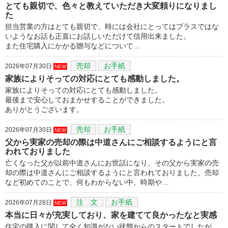
とても親切で、色々と教えていただき大変頼りになりまし
た
担当営業の方はとても親切で、時には会社にとってはプラスではな
いようなお話も正直にお話しいただけて信用出来ました。
また住宅購入にかかる贈与などについて…
売却
お手紙
2026年07月30日
NEW
家族によりそっての対応にとても感動しました。
家族によりそっての対応にとても感動しました。
最後まで安心しておまかせすることができました。
ありがとうございます。
売却
お手紙
2026年07月30日
NEW
父から実家の売却の際は中道さんにご相談するようにと言
われておりました
亡くなった父が以前中道さんにお世話になり、その父から実家の売
却の際は中道さんにご相談するようにと言われておりました。売却
など初めてのことで、何もわからない中、時期や…
注 文
お手紙
2026年07月28日
NEW
本当に日々が充実しており、家を建てて良かったなと実感
住宅の購入に関して全く知識がない状態からのスタートでしたが、