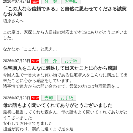
分 譲
お手紙
2026年07月24日
NEW
「この人なら信頼できる」と自然に思わせてくださる誠実
なお人柄
埴原さんへ
この度は、家探しから入居後の対応まで本当にありがとうございま
した。
なかなか「ここだ」と思え…
仲 介
お手紙
2026年07月23日
NEW
住宅購入をこんなに満足して出来たことに心から感謝
今回人生で一番大きな買い物である住宅購入をこんなに満足して出
来たことに心から感謝をしています。
諸事情で遠方からの問い合わせで、営業の方には無理難題を…
売却
お手紙
2026年07月23日
NEW
母の話もよく聞いてくれてありがとうございました
最初に担当してくれた森さん、母の話もよく聞いてくれてありがと
うございました
安心してお任せできました
担当が変わり、契約に遠くまで足を運…