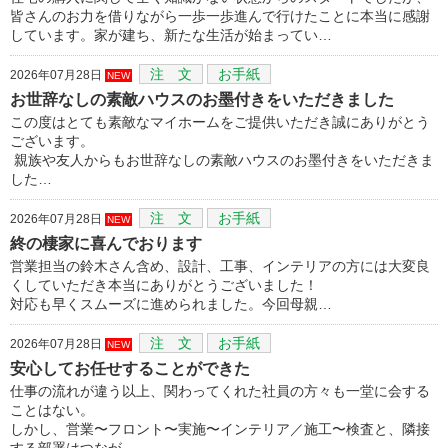
皆さんのお力を借りながら一歩一歩進んで行けたことに本当に感謝
しています。家が建ち、新たな生活が始まってい…
注 文
お手紙
2026年07月28日
NEW
お世辞なしの素敵ハウスのお墨付きをいただきました
この度はとても素敵なマイホームをご提供いただき誠にありがとう
ございます。
親族や友人からもお世辞なしの素敵ハウスのお墨付きをいただきま
した…
注 文
お手紙
2026年07月28日
NEW
終の棲家に喜んでおります
営業担当の鈴木さん含め、設計、工事、インテリアの方には大変良
くしていただき本当にありがとうございました！
対応も早くスムーズに進められました。今回母親…
注 文
お手紙
2026年07月28日
NEW
安心してお任せすることができた
仕事の流れが違う以上、関わってくれた社員の方々も一堂に会する
ことはない。
しかし、営業〜フロント〜実施〜インテリア／施工〜検査と、隣接
する部署はつなが…