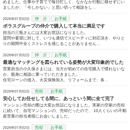
めました。仕事や子育てで毎日忙しく、なかなか行動に移せずにい
ましたが、「今しかない」と思い切って相談をし…
仲 介
お手紙
2026年07月02日
ポラスグループの仲介で購入して本当に満足です
担当の三瓶さんには大変お世話になりました。
質問や要望に対して、いつも適切でスピーディに対応頂き、やりと
りの期間中全くストレスを感じることがありません…
仲 介
お手紙
2026年07月02日
最適なマッチングを図られている姿勢が大変印象的でした
営業担当の小久保さまには、当方が初めての住宅購入で慣れないな
か、親身に相談に乗っていただきました。
住宅ローンの借入、火災保険加入、リフォームまで、各…
売却
お手紙
2026年07月02日
安心してお任せしてる間に、あっという間に全て完了
マンション売却の際は大変お世話になりました。実家の空家の売却
に続いて、自宅マンションの、売却だったので、 10人くらいの不動
産営業の担当者様にお会いしました。
売却
お手紙
2026年07月02日