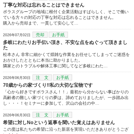
丁寧な対応は忘れることはできません
ポラスグループの地域に根付く企業活動はすばらしく、そこで働い
ている方々の対応の丁寧な対応は忘れることはできません。
購入から売却まで、一貫して安心して…
売却
お手紙
2026年07月02日
多岐にわたりお手伝い頂き、不安な点をぬぐって頂きまし
た
松本さん 非常に細かくて煩雑な作業をお任せしてしまってご迷惑を
おかけしたとともに本当に助かりました。
隣家とのトラブルや解体工事に関してなど多岐にわた…
注 文
お手紙
2026年06月30日
70歳からの家づくり!!私の大切な宝物です
「心から好きですポラスさん！！」最初から分からない事ばかりの
高齢者の難しい家づくりの夢は、諦めておりましたが、一歩踏み出
し・・・！セミナーに参加して、沢山の会社の中…
注 文
お手紙
2026年06月30日
希望に対しNoという返事を聞いた覚えはありません
この度は私たちの希望に沿った新居を実現いただきありがとうござ