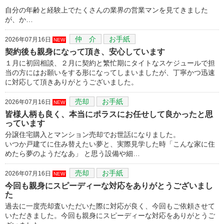
自分の年齢と経験上でたくさんの業界の営業マンを見てきました
が、か…
仲 介
お手紙
2026年07月16日
NEW
契約後も親身になって頂き、安心しています
１月に初回相談、２月に契約と繁忙期にタイトなスケジュールで担
当の方にはお願いをする形になってしまいましたが、丁寧かつ迅速
に対応して頂きありがとうございました。
売却
お手紙
2026年07月16日
NEW
皆様人柄も良く、本当にポラスにお任せして良かったと思
っています
分譲住宅購入とマンション売却でお世話になりました。
いつか戸建てに住み替えたい夢と、実際見学した時「こんな家に住
めたら夢のようだなあ」 と思う設備や細…
売却
お手紙
2026年07月16日
NEW
今回も親身にスピーディーな対応をありがとうございまし
た
過去に一度売却査いただいた際に対応が良く、今回もご依頼させて
いただきました。今回も親身にスピーディーな対応をありがとうご