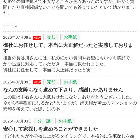
初めての物件購入で不安なところが色々あったのですが、細かく質
問したり直接関係ないことを聞いても答えていただいて助かりまし
た。
====…
売却
お手紙
2026年07月09日
NEW
御社にお任せして、本当に大正解だったと実感しておりま
す
担当の長谷川さんには、私の細かい質問や要望にもいつも笑顔で、
かつ迅速に対応していただき、本当に救われました。
御社にお任せして、本当に大正解だったと実…
売却
お手紙
2026年07月09日
NEW
なんの支障もなく進めて下さり、感謝しかありません
この度は中石さんに大変おせわになり、ありがとうございました。
今から5年程前になるかと思いますが、姉夫婦が埼玉のマンションの
売却を考えていた際、別の不…
分 譲
お手紙
2026年07月03日
安心して家探しを進めることができました
子どもたちが小学校に上がるタイミングで、本格的に住宅探しを始