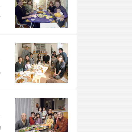
市 M様宅
イ
区 M様宅
の
市 K様宅
時