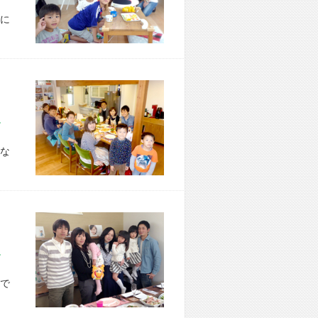
に
市 O様宅
な
市 A様宅
で