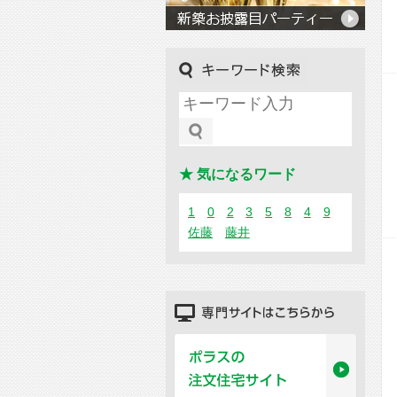
キーワード検索
★ 気になるワード
1
0
2
3
5
8
4
9
佐藤
藤井
専門サイトはこちらから