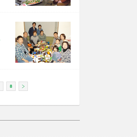
市 F様宅
8