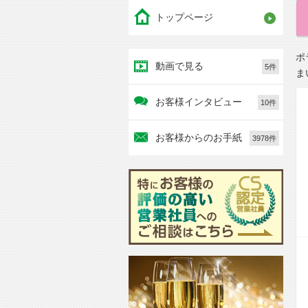
トップページ
ポ
動画で見る
5件
ま
お客様インタビュー
10件
お客様からのお手紙
3978件