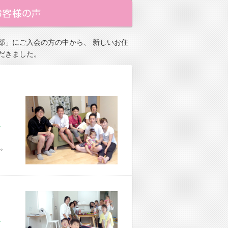
部」にご入会の方の中から、 新しいお住
だきました。
市 H様宅
。
市 O様宅