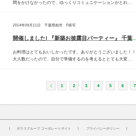
間をかけなかったので、ゆっくりコミュニケーションがとれ…
2014年09月11日 千葉県柏市 F様宅
開催しました! 『新築お披露目パーティー』 千葉県柏
お料理はとてもおいしかったです。ありがとうございました！！
大人数だったので、自分で準備するのを考えるととても大変…
1
2
3
4
5
6
7
ポラスグループ コーポレートサイト
プライバシーポリシー