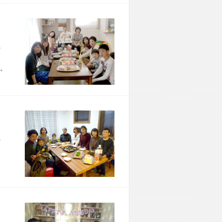
市 Z様宅
。
市 T様宅
、