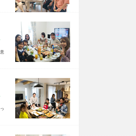
市 H様宅
意
市 S様宅
っ