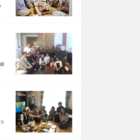
つ
区 Y様宅
嬉
市 M様宅
ラ