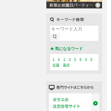
キーワード検索
★ 気になるワード
1
0
2
3
5
8
4
9
佐藤
藤井
専門サイトはこちらから