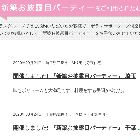
ラスグループではご成約いただいたお客様で「ポラスサポーターズ倶楽
いでのお祝いとして「新築お披露目パーティー」をお手伝いさせていた
2020年09月24日 埼玉県三郷市 M様宅（分譲住宅）
開催しました! 『新築お披露目パーティー』 埼玉県三郷
味もボリュームも大満足です。料理をする手間が省けた。…
2020年08月24日 千葉県我孫子市 M様宅（分譲住宅）
開催しました! 『新築お披露目パーティー』 千葉県我孫子