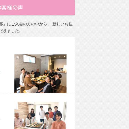
部」にご入会の方の中から、 新しいお住
だきました。
市 M様宅
市 M様宅