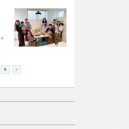
市 U様宅
ュ
8