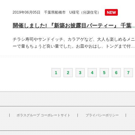
2019年06月05日 千葉県船橋市 U様宅（分譲住宅）
開催しました! 『新築お披露目パーティー』 千葉県船橋
チラシ寿司やサンドイッチ、カラアゲなど、大人も楽しめるメニ
ーで量もちょうど良い量でした。お皿やおはし、トングまで付…
1
2
3
4
5
6
7
ポラスグループ コーポレートサイト
プライバシーポリシー