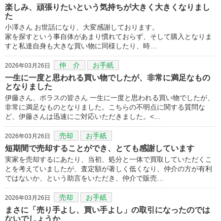
楽しみ、頑張りたいという気持ちが大きく大きくなりまし
た
小澤さん お世話になり、大変感謝しております。
家を探すという事自体があまり慣れておらず、そして購入となりま
すと私達自身も大きな買い物に同様したり、時…
仲 介
お手紙
2026年03月26日
一生に一度と思われる買い物でしたが、非常に満足なもの
となりました
伊藤さん、ポラスの皆さん 一生に一度と思われる買い物でしたが、
非常に満足なものとなりました。こちらの不明点に関する質問な
ど、伊藤さんは迅速にご対応いただきました。<…
売却
お手紙
2026年03月26日
短期間で売却することができ、とても感謝しています
実家を売却するにあたり、当初、処分と一体で買取していただくこ
とを考えていましたが、査定額が著しく低くなり、仲介の方が有利
ではないか、という助言をいただき、仲介で販売…
売却
お手紙
2026年03月26日
まさに「売り手よし、買い手よし」の取引になったのでは
ないでしょうか