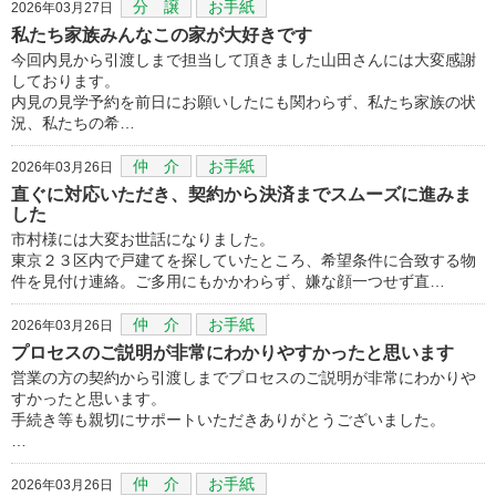
分 譲
お手紙
2026年03月27日
私たち家族みんなこの家が大好きです
今回内見から引渡しまで担当して頂きました山田さんには大変感謝
しております。
内見の見学予約を前日にお願いしたにも関わらず、私たち家族の状
況、私たちの希…
仲 介
お手紙
2026年03月26日
直ぐに対応いただき、契約から決済までスムーズに進みま
した
市村様には大変お世話になりました。
東京２３区内で戸建てを探していたところ、希望条件に合致する物
件を見付け連絡。ご多用にもかかわらず、嫌な顔一つせず直…
仲 介
お手紙
2026年03月26日
プロセスのご説明が非常にわかりやすかったと思います
営業の方の契約から引渡しまでプロセスのご説明が非常にわかりや
すかったと思います。
手続き等も親切にサポートいただきありがとうございました。
…
仲 介
お手紙
2026年03月26日