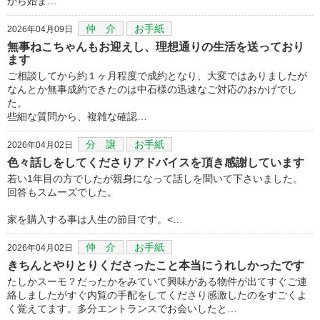
から始ま…
仲 介
お手紙
2026年04月09日
無事ねこちゃんもお迎えし、理想通りの生活を送っており
ます
ご相談してから約１ヶ月程度で成約となり、大変ではありましたが
なんとか無事成約できたのは中石様の迅速なご対応のおかげでし
た。
些細な質問から、複雑な確認…
分 譲
お手紙
2026年04月02日
色々話しをしてくださりアドバイスを頂き感謝しています
若い1年目の方でしたが親身になって話しを聞いて下さいました。
回答もスムーズでした。
家を購入する事は人生の節目です。<…
仲 介
お手紙
2026年04月02日
きちんとやりとりくださったこと本当にうれしかったです
たしかスーモ？だったかをみていて興味がある物件が出てすぐご連
絡しましたがすぐ内覧の手配をしてくださり感激したのをすごくよ
く覚えてます。多分エントランスでお会いしたと…