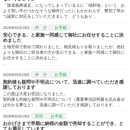
「接道義務違反」になってしまっている上に「傾斜地」という、お
よそ買い手がつかなそうな物件だったにもかかわらず、懇切丁寧か
つ誠実に対応をしていただきまして、どうもあり…
仲 介
お手紙
2026年03月19日
安心できる、と家族一同感じて御社にお任せすることに決
めました
土地売却で初めて関わりました。相見積もりを取りましたが、他社
よりも御社のご担当者の方が安心できる、と家族一同感じて御社に
お任せすることに決めました。
…
仲 介
お手紙
2026年03月19日
契約後も疑問や不明点について、迅速に調べていただき感
謝しております
この度は大変お世話になりました。
契約後も些細な疑問や不明点について（重要事項説明書を読み返せ
ば分かる事など）、迅速に調べていただき感謝しております。…
売却
お手紙
2026年03月19日
おかげさまで早期に納得の金額で売却することができ、と
ても満足しています