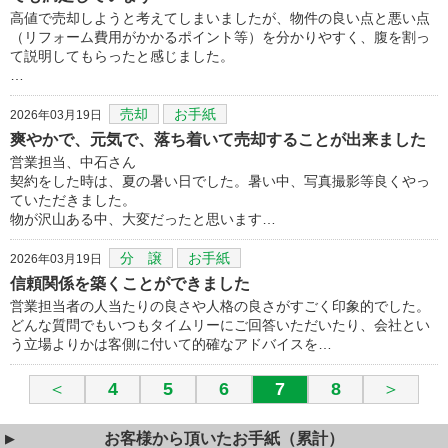
高値で売却しようと考えてしまいましたが、物件の良い点と悪い点
（リフォーム費用がかかるポイント等）を分かりやすく、腹を割っ
て説明してもらったと感じました。
…
売却
お手紙
2026年03月19日
爽やかで、元気で、落ち着いて売却することが出来ました
営業担当、中石さん
契約をした時は、夏の暑い日でした。暑い中、写真撮影等良くやっ
ていただきました。
物が沢山ある中、大変だったと思います…
分 譲
お手紙
2026年03月19日
信頼関係を築くことができました
営業担当者の人当たりの良さや人格の良さがすごく印象的でした。
どんな質問でもいつもタイムリーにご回答いただいたり、会社とい
う立場よりかは客側に付いて的確なアドバイスを…
＜
4
5
6
7
8
＞
お客様から頂いたお手紙（累計）