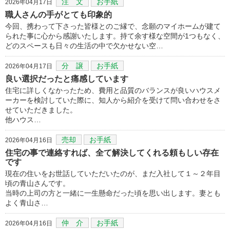
注 文
お手紙
2026年04月17日
職人さんの手がとても印象的
今回、携わって下さった皆様とのご縁で、念願のマイホームが建て
られた事に心から感謝いたします。持て余す様な空間が1つもなく、
どのスペースも日々の生活の中で欠かせない空…
分 譲
お手紙
2026年04月17日
良い選択だったと痛感しています
住宅に詳しくなかったため、費用と品質のバランスが良いハウスメ
ーカーを検討していた際に、知人から紹介を受けて問い合わせをさ
せていただきました。
他ハウス…
売却
お手紙
2026年04月16日
住宅の事で連絡すれば、全て解決してくれる頼もしい存在
です
現在の住いをお世話していただいたのが、まだ入社して１～２年目
頃の青山さんです。
当時の上司の方と一緒に一生懸命だった頃を思い出します。妻とも
よく青山さ…
仲 介
お手紙
2026年04月16日