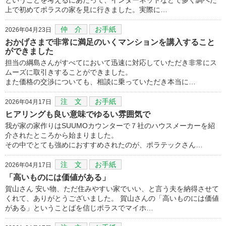
上で初めてポラスの家を見に行きました。実際に…
仲 介
お手紙
2026年04月23日
おかげさまで非常に満足のいくマンションを講入すること
ができました
担当の綱島さんがすべてにおいて迅速に対応していただき非常にス
ムーズに取引きすることができました。
また価格の交渉についても、相談に乗っていただき本当に…
注 文
お手紙
2026年04月17日
ヒアリングも良い意味でゆるい雰囲気で
我が家の家作りはSUUMOカウンターで７社のハウスメーカーを紹
介されたところから始まりました。
その中でとても強めにおすすめされたのが、ポラテックさん…
注 文
お手紙
2026年04月17日
「高いものには価値がある」
賀山さん 安い物、ただ住みやすい家でいい、と言う夫を納得させて
くれて、ありがとうございました。 賀山さんの「高いものには価値
がある」ということばを信じポラスでマイホ…