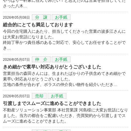
やっぱり一軒家に住んでみたい！と思えたのは営業を担当してくだ
さった八木…
分 譲
お手紙
2026年05月08日
総合的にとても満足しております
今回の住宅購入にあたり、担当してくださった営業の波多江さんに
は大変お世話になりました。
終始丁寧かつ責任感のあるご対応で、安心してお任せすることがで
き…
仲 介
お手紙
2026年05月07日
きめ細かで素早い対応ありがとうございました
営業担当の森田さんには、生まれたばかりの子供含めてきめ細かで
素早い対応ありがとうございました。
立地の条件が合わず、ポラスの仲介良い物件を紹介いただき…
売却
お手紙
2026年05月07日
引渡しまでスムーズに進めることができました
不動産ソリューション事業部 本社営業課 河島様に大変お世話になり
ました。当方の都合をご配慮いただき、売買契約から引渡しまでス
ムーズに進めることができました。