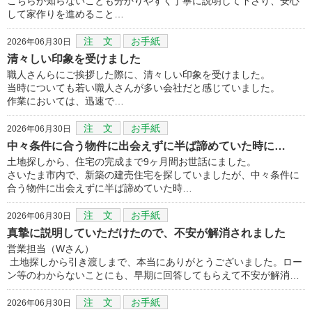
こちらが知らないことも分かりやすく丁寧に説明して下さり、安心
して家作りを進めること…
注 文
お手紙
2026年06月30日
清々しい印象を受けました
職人さんらにご挨拶した際に、清々しい印象を受けました。
当時についても若い職人さんが多い会社だと感じていました。
作業においては、迅速で…
注 文
お手紙
2026年06月30日
中々条件に合う物件に出会えずに半ば諦めていた時に…
土地探しから、住宅の完成まで9ヶ月間お世話にました。
さいたま市内で、新築の建売住宅を探していましたが、中々条件に
合う物件に出会えずに半ば諦めていた時…
注 文
お手紙
2026年06月30日
真摯に説明していただけたので、不安が解消されました
営業担当（Wさん）
土地探しから引き渡しまで、本当にありがとうございました。ロー
ン等のわからないことにも、早期に回答してもらえて不安が解消…
注 文
お手紙
2026年06月30日