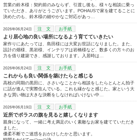
営業の鈴木様：契約前のみならず、引渡し後も、様々な相談に乗っ
ていただき、ありがとうございます。POHAUSで家を建てることに
決めたのも、鈴木様の細やかなご対応があっ…
注 文
お手紙
2026年06月24日
より居心地の良い場所になるよう育てていきたい
家作りにあたっては、島田様には大変お世話になりました。また、
設計の畑様、黒岩様、インテリアは岩橋様など、数多くの方々のお
力を借り建築でき、感謝しております。入居時は…
注 文
お手紙
2026年06月24日
これからも良い関係を築けたらと感じる
高校の同期の黒田に、ささいなことから相談をしたらとんとん拍子
に話が進んで実際住んでいる。これも縁かなと感じた。家という大
きな買い物は大きな決断をしなければいけない中…
注 文
お手紙
2026年06月19日
近所でポラスの旗を見ると嬉しくなります
親身になって、一緒に考え満足のいく素敵なお家を建てていただき
ました。
優柔不断でご迷惑をおかけしたかと思います。
時間をかけて一つ一つ決…