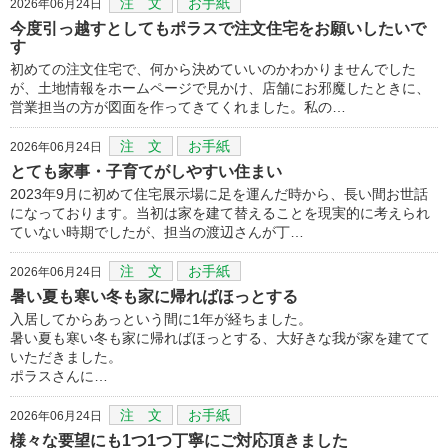
注 文
お手紙
2026年06月24日
今度引っ越すとしてもポラスで注文住宅をお願いしたいで
す
初めての注文住宅で、何から決めていいのかわかりませんでした
が、土地情報をホームページで見かけ、店舗にお邪魔したときに、
営業担当の方が図面を作ってきてくれました。私の…
注 文
お手紙
2026年06月24日
とても家事・子育てがしやすい住まい
2023年9月に初めて住宅展示場に足を運んだ時から、長い間お世話
になっております。当初は家を建て替えることを現実的に考えられ
ていない時期でしたが、担当の渡辺さんが丁…
注 文
お手紙
2026年06月24日
暑い夏も寒い冬も家に帰ればほっとする
入居してからあっという間に1年が経ちました。
暑い夏も寒い冬も家に帰ればほっとする、大好きな我が家を建てて
いただきました。
ポラスさんに…
注 文
お手紙
2026年06月24日
様々な要望にも1つ1つ丁寧にご対応頂きました