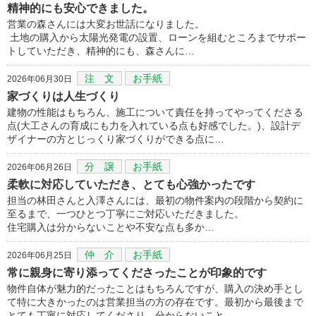
精神的にも安心できました。
営業の森さんには大変お世話になりました。
土地の購入から太陽光発電の設置、ローンを組むところまでサポー
トしていただき、精神的にも、森さんに…
注 文
お手紙
2026年06月30日
家づくりは人生づくり
建物の性能はもちろん、施工について責任を持ってやってくださる
点(大工さんの育成にも力を入れている点も好感でした。)、設計デ
ザイナーの方とじっくり家づくりができる点に…
分 譲
お手紙
2026年06月26日
柔軟に対応していただき、とても心強かったです
担当の林田さんと入澤さんには、最初の物件案内の段階から契約に
至るまで、一つひとつ丁寧にご対応いただきました。
住宅購入は分からないことや不安な点も多か…
仲 介
お手紙
2026年06月25日
常に親身に寄り添ってくださったことが印象的です
物件自体が魅力的だったことはもちろんですが、購入の決め手とし
て特に大きかったのは営業担当の方の存在です。最初から最後まで
とても丁寧に対応してくださり、分からないこと…