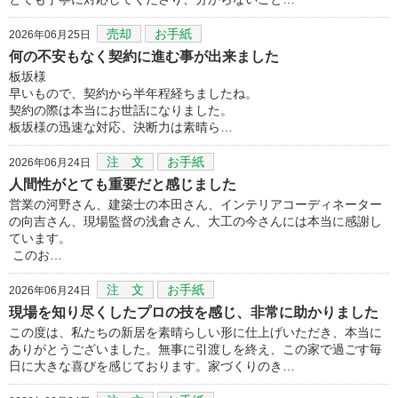
売却
お手紙
2026年06月25日
何の不安もなく契約に進む事が出来ました
板坂様
早いもので、契約から半年程経ちましたね。
契約の際は本当にお世話になりました。
板坂様の迅速な対応、決断力は素晴ら…
注 文
お手紙
2026年06月24日
人間性がとても重要だと感じました
営業の河野さん、建築士の本田さん、インテリアコーディネーター
の向吉さん、現場監督の浅倉さん、大工の今さんには本当に感謝し
ています。
このお…
注 文
お手紙
2026年06月24日
現場を知り尽くしたプロの技を感じ、非常に助かりました
この度は、私たちの新居を素晴らしい形に仕上げいただき、本当に
ありがとうございました。無事に引渡しを終え、この家で過ごす毎
日に大きな喜びを感じております。家づくりのき…