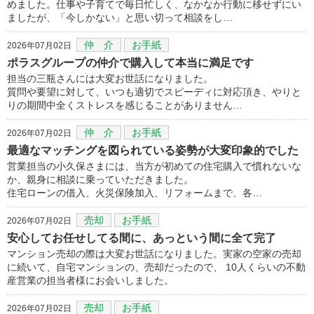
めました。仕事や子育てで毎日忙しく、なかなか行動に移せずにい
ましたが、「今しかない」と思い切って相談をし…
仲 介
お手紙
2026年07月02日
ポラスグループの仲介で購入して本当に満足です
担当の三瓶さんには大変お世話になりました。
質問や要望に対して、いつも適切でスピーディに対応頂き、やりと
りの期間中全くストレスを感じることがありません…
仲 介
お手紙
2026年07月02日
最適なマッチングを図られている姿勢が大変印象的でした
営業担当の小久保さまには、当方が初めての住宅購入で慣れないな
か、親身に相談に乗っていただきました。
住宅ローンの借入、火災保険加入、リフォームまで、各…
売却
お手紙
2026年07月02日
安心してお任せしてる間に、あっという間に全て完了
マンション売却の際は大変お世話になりました。実家の空家の売却
に続いて、自宅マンションの、売却だったので、 10人くらいの不動
産営業の担当者様にお会いしました。
売却
お手紙
2026年07月02日