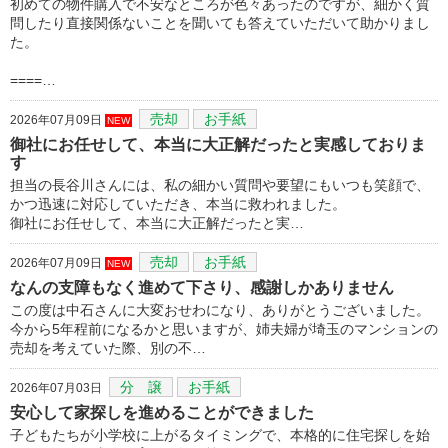
初めての物件購入で不安なところが色々あったのですが、細かく質
問したり直接関係ないことを聞いても答えていただいて助かりまし
た。
====…
売却
お手紙
2026年07月09日
NEW
御社にお任せして、本当に大正解だったと実感しておりま
す
担当の長谷川さんには、私の細かい質問や要望にもいつも笑顔で、
かつ迅速に対応していただき、本当に救われました。
御社にお任せして、本当に大正解だったと実…
売却
お手紙
2026年07月09日
NEW
なんの支障もなく進めて下さり、感謝しかありません
この度は中石さんに大変おせわになり、ありがとうございました。
今から5年程前になるかと思いますが、姉夫婦が埼玉のマンションの
売却を考えていた際、別の不…
分 譲
お手紙
2026年07月03日
安心して家探しを進めることができました
子どもたちが小学校に上がるタイミングで、本格的に住宅探しを始