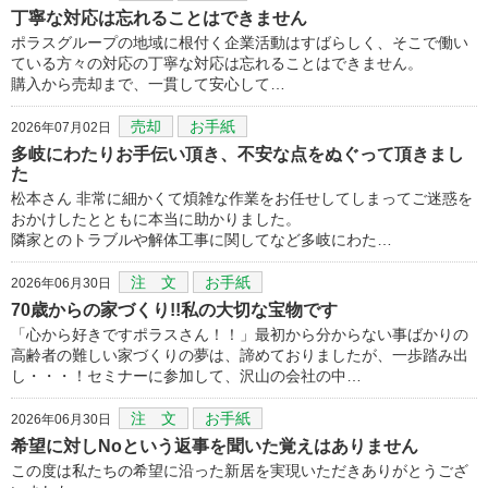
丁寧な対応は忘れることはできません
ポラスグループの地域に根付く企業活動はすばらしく、そこで働い
ている方々の対応の丁寧な対応は忘れることはできません。
購入から売却まで、一貫して安心して…
売却
お手紙
2026年07月02日
多岐にわたりお手伝い頂き、不安な点をぬぐって頂きまし
た
松本さん 非常に細かくて煩雑な作業をお任せしてしまってご迷惑を
おかけしたとともに本当に助かりました。
隣家とのトラブルや解体工事に関してなど多岐にわた…
注 文
お手紙
2026年06月30日
70歳からの家づくり!!私の大切な宝物です
「心から好きですポラスさん！！」最初から分からない事ばかりの
高齢者の難しい家づくりの夢は、諦めておりましたが、一歩踏み出
し・・・！セミナーに参加して、沢山の会社の中…
注 文
お手紙
2026年06月30日
希望に対しNoという返事を聞いた覚えはありません
この度は私たちの希望に沿った新居を実現いただきありがとうござ