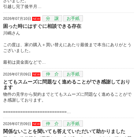
ざいました。
引越し完了後半月…
分 譲
お手紙
2026年07月10日
NEW
困った時にはすぐに相談できる存在
川嶋さん
この度は、家の購入＋買い替えにあたり最後まで本当にありがとう
ございました。
最初は資金面などで…
仲 介
お手紙
2026年07月09日
NEW
とてもスムーズに問題なく進めることができ感謝しており
ます
物件の見学から契約までとてもスムーズに問題なく進めることがで
き感謝しております。
==========================…
仲 介
お手紙
2026年07月09日
NEW
関係ないことを聞いても答えていただいて助かりました