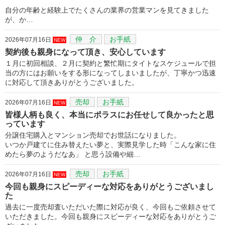
自分の年齢と経験上でたくさんの業界の営業マンを見てきました
が、か…
仲 介
お手紙
2026年07月16日
NEW
契約後も親身になって頂き、安心しています
１月に初回相談、２月に契約と繁忙期にタイトなスケジュールで担
当の方にはお願いをする形になってしまいましたが、丁寧かつ迅速
に対応して頂きありがとうございました。
売却
お手紙
2026年07月16日
NEW
皆様人柄も良く、本当にポラスにお任せして良かったと思
っています
分譲住宅購入とマンション売却でお世話になりました。
いつか戸建てに住み替えたい夢と、実際見学した時「こんな家に住
めたら夢のようだなあ」 と思う設備や細…
売却
お手紙
2026年07月16日
NEW
今回も親身にスピーディーな対応をありがとうございまし
た
過去に一度売却査いただいた際に対応が良く、今回もご依頼させて
いただきました。今回も親身にスピーディーな対応をありがとうご