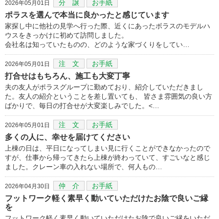
分 譲
お手紙
2026年05月01日
ポラスを選んで本当に良かったと感じています
家探し中に他社の見学へ行った際、近くにあったボラスのモデルハ
ウスをきっかけに初めて訪問しました。
会社名は知っていたものの、どのような家づくりをしてい…
注 文
お手紙
2026年05月01日
打合せはもちろん、施工も大変丁寧
夫の友人がポラスグループに勤めており、紹介していただきまし
た。友人の紹介ということを差し置いても、 皆さま雰囲気の良い方
ばかりで、毎日の打合せが大変楽しみでした。<…
注 文
お手紙
2026年05月01日
多くの人に、幸せを届けてください
上棟の日は、平日になってしまい見に行くことができなかったので
すが、仕事から帰ってきたら上棟が終わっていて、すごいなと感じ
ました。クレーン車の入れない場所で、何人もの…
仲 介
お手紙
2026年04月30日
フットワーク軽く素早く動いていただけたお陰で良いご縁
を
フットワーク軽く素早く動いていただけたお陰で良いご縁をいただ