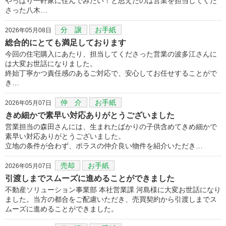
やっぱり一軒家に住んでみたい！と思えたのは営業を担当してくだ
さった八木…
分 譲
お手紙
2026年05月08日
総合的にとても満足しております
今回の住宅購入にあたり、担当してくださった営業の波多江さんに
は大変お世話になりました。
終始丁寧かつ責任感のあるご対応で、安心してお任せすることがで
き…
仲 介
お手紙
2026年05月07日
きめ細かで素早い対応ありがとうございました
営業担当の森田さんには、生まれたばかりの子供含めてきめ細かで
素早い対応ありがとうございました。
立地の条件が合わず、ポラスの仲介良い物件を紹介いただき…
売却
お手紙
2026年05月07日
引渡しまでスムーズに進めることができました
不動産ソリューション事業部 本社営業課 河島様に大変お世話になり
ました。当方の都合をご配慮いただき、売買契約から引渡しまでス
ムーズに進めることができました。