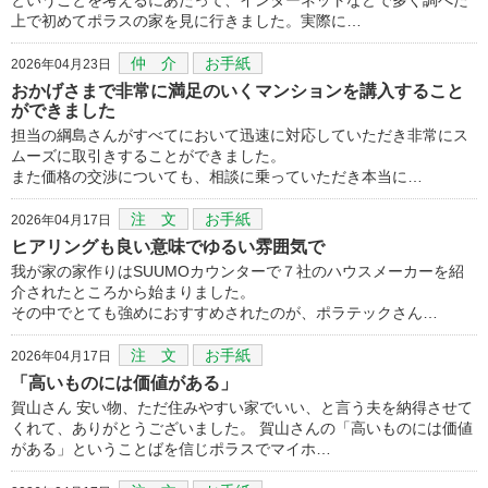
上で初めてポラスの家を見に行きました。実際に…
仲 介
お手紙
2026年04月23日
おかげさまで非常に満足のいくマンションを講入すること
ができました
担当の綱島さんがすべてにおいて迅速に対応していただき非常にス
ムーズに取引きすることができました。
また価格の交渉についても、相談に乗っていただき本当に…
注 文
お手紙
2026年04月17日
ヒアリングも良い意味でゆるい雰囲気で
我が家の家作りはSUUMOカウンターで７社のハウスメーカーを紹
介されたところから始まりました。
その中でとても強めにおすすめされたのが、ポラテックさん…
注 文
お手紙
2026年04月17日
「高いものには価値がある」
賀山さん 安い物、ただ住みやすい家でいい、と言う夫を納得させて
くれて、ありがとうございました。 賀山さんの「高いものには価値
がある」ということばを信じポラスでマイホ…