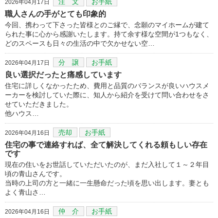
注 文
お手紙
2026年04月17日
職人さんの手がとても印象的
今回、携わって下さった皆様とのご縁で、念願のマイホームが建て
られた事に心から感謝いたします。持て余す様な空間が1つもなく、
どのスペースも日々の生活の中で欠かせない空…
分 譲
お手紙
2026年04月17日
良い選択だったと痛感しています
住宅に詳しくなかったため、費用と品質のバランスが良いハウスメ
ーカーを検討していた際に、知人から紹介を受けて問い合わせをさ
せていただきました。
他ハウス…
売却
お手紙
2026年04月16日
住宅の事で連絡すれば、全て解決してくれる頼もしい存在
です
現在の住いをお世話していただいたのが、まだ入社して１～２年目
頃の青山さんです。
当時の上司の方と一緒に一生懸命だった頃を思い出します。妻とも
よく青山さ…
仲 介
お手紙
2026年04月16日