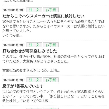
はほとんど旦那任…
注 文
お手紙
2026年05月29日
だからこそハウスメーカーは慎重に検討したい
家を建てるということは一生のうちにそう何度も経験することでは
ないと思いますが、だからこそハウスメーカーは慎重に検討したい
と思っていました。
いくつか他…
注 文
お手紙
2026年05月29日
打ち合わせが毎回楽しみでした
この度は、住みやすい我が家を、社員の皆様一丸となって作り上げ
ていただき、大変ありがとうございました。
営業担当の鈴木さんをはじめ、土地…
注 文
お手紙
2026年05月29日
息子が1番喜んでいます
はじめての注文住宅ということで、何もわからず家の間取りくらい
しかイメージしていない中、「多分難しいよな…」ということも複
数社検討している中でPOLUS…