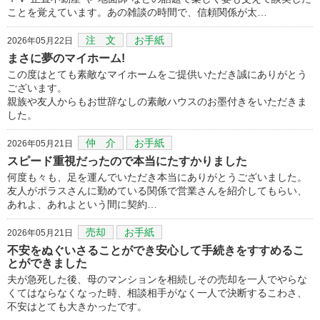
ことを覚えています。あの雑談の時間で、信頼関係が太…
注 文
お手紙
2026年05月22日
まさに夢のマイホーム!
この度はとても素敵なマイホームをご提供いただき誠にありがとう
ございます。
親族や友人からもお世辞なしの素敵ハウスのお墨付きをいただきま
した。
仲 介
お手紙
2026年05月21日
スピード重視だったので本当にたすかりました
何度も々も、足を運んでいただき本当にありがとうございました。
友人がポラスさんに勤めている関係で営業さんを紹介してもらい、
あれよ、あれよという間に契約…
売却
お手紙
2026年05月21日
不安をぬぐいさることができ安心して手続きをすすめるこ
とができました
夫が急死した後、母のマンションを相続しその売却を一人でやらな
くてはならなくなった時、相談相手がなく一人で決断するこわさ、
不安はとても大きかったです。
…