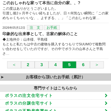
このおしゃれな家って本当に自分の家、、?
この度はありがとうございました。
引渡し後2ヶ月半ぐらい経ちましたが、日々何気ない瞬間に「この家
めちゃくちゃいいな、、よすぎる、、」「このおしゃれな家…
注 文
お手紙
2026年05月12日
印象的な出来事として、古家の解体のこと
◆土地仲介：山本様、平島様
もともと私たちは中古の建物を購入するつもりでSUUMOで複数問
い合わせをしていたのですが、その中でポラスの山本さんと平島
さ…
＜
2
3
4
5
6
＞
お客様から頂いたお手紙（累計）
専門サイトはこちらから
ポラスの注文住宅サイト
ポラスの分譲住宅サイト
ポラスの不動産売買サイト