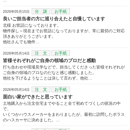
分 譲
お手紙
2026年05月15日
良いご担当者の方に巡り合えたと自慢しています
北様 お世話になっております。
物件探し～現在までお世話になっておりますが、常に親切のご対応
頂きありがとうございます。
他社さんでも物件…
注 文
お手紙
2026年05月14日
皆様それぞれがご自身の領域のプロだと感動
打ち合わせや現場見学などで、担当してくださった皆様それぞれが
ご自身の領域のプロなのだなと感じ感動しました。
他社を下げるようなことは決して言わず、他社…
注 文
お手紙
2026年05月14日
面白い家ができたと思っています
土地購入から注文住宅までやること全て初めてづくしの状況の中
で、
いくつかハウスメーカーをまわりましたが、最初に訪問したポラス
のハスカーサに決めました。…