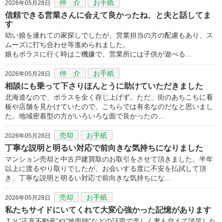
仲 介
お手紙
2026年05月28日
信頼できる営業さんに会えて良かったね、と夫と話してま
す
幼い娘を連れての家探しでしたが、営業担当の方の配慮もあり、ス
ムーズに打ち合わせ等進められました。
娘もポラスに行く時はご機嫌で、営業所には子供が遊べる…
仲 介
お手紙
2026年05月28日
相談にも乗って下さりほんとうに助けていただきました
北海道なので、ポラスを全く存じ上げず。ただ、街のあちこちに看
板や店舗を見かけていたので、こちらでは有名なのだなと思いまし
た。地域密着型の方がいろいろな面で良かったの…
売却
お手紙
2026年05月28日
丁寧な説明と明るい対応で前向きな気持ちになりました
マンション売却と中古戸建買取のお取引をさせて頂きました。半年
以上に渡るやり取りでしたが、お会いする度に不安を払拭して頂
き、丁寧な説明と明るい対応で前向きな気持ちにな…
売却
お手紙
2026年05月28日
私たちサイドにいてくれて大変心強かった記憶があります
ＴＶ”正直不動産”や”地面師”などの話題で楽しく妻も交えて談笑した