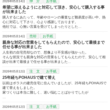
仲 介
お手紙
2026年05月14日
希望に添えるようにと対応して頂き、安心して購入する事
が出来ました
購入するにあたって、年齢やローンの審査など難易度が高い中、熱
心に対応して下さり、心より感謝しております。
他社では、心無い言葉を受けてしまったりとした…
売却
お手紙
2026年05月14日
親身な対応の営業をしてもらえたので、安心して最後まで
任せる事が出来ました
人生初の自宅売却なので、想像より不安感が強かった。
そんな状況でも親身な対応の営業をしてもらえたので、安心して相
談が出来て最後まで任せる事が出来ました…
注 文
お手紙
2026年05月12日
25年経ちPOHAUSで建て替え
以前はポラスの建売住宅に住んでいましたが、25年経ちPOHAUSで
建て替えをしました。
家づくりは本当に難しく、迷い悩むことばかりでしたが
…
注 文
お手紙
2026年05月12日