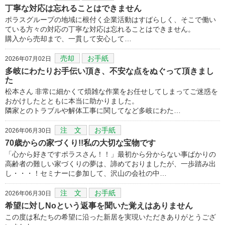
丁寧な対応は忘れることはできません
ポラスグループの地域に根付く企業活動はすばらしく、そこで働い
ている方々の対応の丁寧な対応は忘れることはできません。
購入から売却まで、一貫して安心して…
売却
お手紙
2026年07月02日
多岐にわたりお手伝い頂き、不安な点をぬぐって頂きまし
た
松本さん 非常に細かくて煩雑な作業をお任せしてしまってご迷惑を
おかけしたとともに本当に助かりました。
隣家とのトラブルや解体工事に関してなど多岐にわた…
注 文
お手紙
2026年06月30日
70歳からの家づくり!!私の大切な宝物です
「心から好きですポラスさん！！」最初から分からない事ばかりの
高齢者の難しい家づくりの夢は、諦めておりましたが、一歩踏み出
し・・・！セミナーに参加して、沢山の会社の中…
注 文
お手紙
2026年06月30日
希望に対しNoという返事を聞いた覚えはありません
この度は私たちの希望に沿った新居を実現いただきありがとうござ