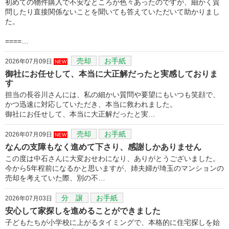
初めての物件購入で不安なところが色々あったのですが、細かく質
問したり直接関係ないことを聞いても答えていただいて助かりまし
た。
====…
売却
お手紙
2026年07月09日
NEW
御社にお任せして、本当に大正解だったと実感しておりま
す
担当の長谷川さんには、私の細かい質問や要望にもいつも笑顔で、
かつ迅速に対応していただき、本当に救われました。
御社にお任せして、本当に大正解だったと実…
売却
お手紙
2026年07月09日
NEW
なんの支障もなく進めて下さり、感謝しかありません
この度は中石さんに大変おせわになり、ありがとうございました。
今から5年程前になるかと思いますが、姉夫婦が埼玉のマンションの
売却を考えていた際、別の不…
分 譲
お手紙
2026年07月03日
安心して家探しを進めることができました
子どもたちが小学校に上がるタイミングで、本格的に住宅探しを始