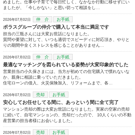
めました。仕事や子育てで毎日忙しく、なかなか行動に移せずにい
ましたが、「今しかない」と思い切って相談をし…
仲 介
お手紙
2026年07月02日
ポラスグループの仲介で購入して本当に満足です
担当の三瓶さんには大変お世話になりました。
質問や要望に対して、いつも適切でスピーディに対応頂き、やりと
りの期間中全くストレスを感じることがありません…
仲 介
お手紙
2026年07月02日
最適なマッチングを図られている姿勢が大変印象的でした
営業担当の小久保さまには、当方が初めての住宅購入で慣れないな
か、親身に相談に乗っていただきました。
住宅ローンの借入、火災保険加入、リフォームまで、各…
売却
お手紙
2026年07月02日
安心してお任せしてる間に、あっという間に全て完了
マンション売却の際は大変お世話になりました。実家の空家の売却
に続いて、自宅マンションの、売却だったので、 10人くらいの不動
産営業の担当者様にお会いしました。
売却
お手紙
2026年07月02日