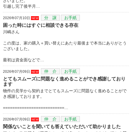
ざいました。
引越し完了後半月…
分 譲
お手紙
2026年07月10日
NEW
困った時にはすぐに相談できる存在
川嶋さん
この度は、家の購入＋買い替えにあたり最後まで本当にありがとう
ございました。
最初は資金面などで…
仲 介
お手紙
2026年07月09日
NEW
とてもスムーズに問題なく進めることができ感謝しており
ます
物件の見学から契約までとてもスムーズに問題なく進めることがで
き感謝しております。
==========================…
仲 介
お手紙
2026年07月09日
NEW
関係ないことを聞いても答えていただいて助かりました