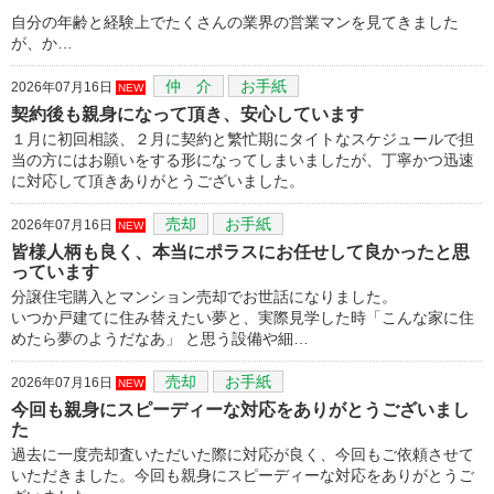
自分の年齢と経験上でたくさんの業界の営業マンを見てきました
が、か…
仲 介
お手紙
2026年07月16日
NEW
契約後も親身になって頂き、安心しています
１月に初回相談、２月に契約と繁忙期にタイトなスケジュールで担
当の方にはお願いをする形になってしまいましたが、丁寧かつ迅速
に対応して頂きありがとうございました。
売却
お手紙
2026年07月16日
NEW
皆様人柄も良く、本当にポラスにお任せして良かったと思
っています
分譲住宅購入とマンション売却でお世話になりました。
いつか戸建てに住み替えたい夢と、実際見学した時「こんな家に住
めたら夢のようだなあ」 と思う設備や細…
売却
お手紙
2026年07月16日
NEW
今回も親身にスピーディーな対応をありがとうございまし
た
過去に一度売却査いただいた際に対応が良く、今回もご依頼させて
いただきました。今回も親身にスピーディーな対応をありがとうご