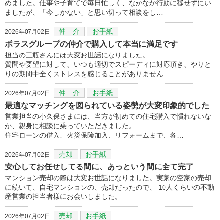
めました。仕事や子育てで毎日忙しく、なかなか行動に移せずにい
ましたが、「今しかない」と思い切って相談をし…
仲 介
お手紙
2026年07月02日
ポラスグループの仲介で購入して本当に満足です
担当の三瓶さんには大変お世話になりました。
質問や要望に対して、いつも適切でスピーディに対応頂き、やりと
りの期間中全くストレスを感じることがありません…
仲 介
お手紙
2026年07月02日
最適なマッチングを図られている姿勢が大変印象的でした
営業担当の小久保さまには、当方が初めての住宅購入で慣れないな
か、親身に相談に乗っていただきました。
住宅ローンの借入、火災保険加入、リフォームまで、各…
売却
お手紙
2026年07月02日
安心してお任せしてる間に、あっという間に全て完了
マンション売却の際は大変お世話になりました。実家の空家の売却
に続いて、自宅マンションの、売却だったので、 10人くらいの不動
産営業の担当者様にお会いしました。
売却
お手紙
2026年07月02日