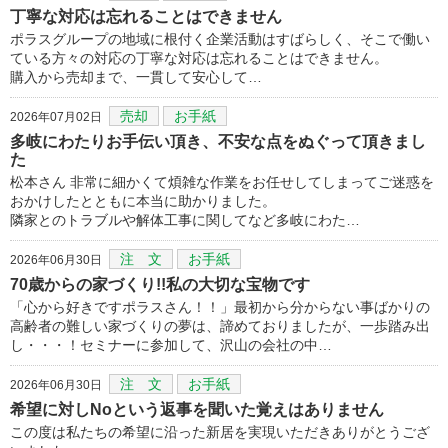
丁寧な対応は忘れることはできません
ポラスグループの地域に根付く企業活動はすばらしく、そこで働い
ている方々の対応の丁寧な対応は忘れることはできません。
購入から売却まで、一貫して安心して…
売却
お手紙
2026年07月02日
多岐にわたりお手伝い頂き、不安な点をぬぐって頂きまし
た
松本さん 非常に細かくて煩雑な作業をお任せしてしまってご迷惑を
おかけしたとともに本当に助かりました。
隣家とのトラブルや解体工事に関してなど多岐にわた…
注 文
お手紙
2026年06月30日
70歳からの家づくり!!私の大切な宝物です
「心から好きですポラスさん！！」最初から分からない事ばかりの
高齢者の難しい家づくりの夢は、諦めておりましたが、一歩踏み出
し・・・！セミナーに参加して、沢山の会社の中…
注 文
お手紙
2026年06月30日
希望に対しNoという返事を聞いた覚えはありません
この度は私たちの希望に沿った新居を実現いただきありがとうござ