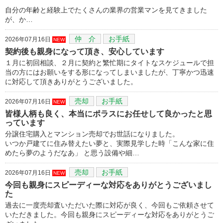
自分の年齢と経験上でたくさんの業界の営業マンを見てきました
が、か…
仲 介
お手紙
2026年07月16日
NEW
契約後も親身になって頂き、安心しています
１月に初回相談、２月に契約と繁忙期にタイトなスケジュールで担
当の方にはお願いをする形になってしまいましたが、丁寧かつ迅速
に対応して頂きありがとうございました。
売却
お手紙
2026年07月16日
NEW
皆様人柄も良く、本当にポラスにお任せして良かったと思
っています
分譲住宅購入とマンション売却でお世話になりました。
いつか戸建てに住み替えたい夢と、実際見学した時「こんな家に住
めたら夢のようだなあ」 と思う設備や細…
売却
お手紙
2026年07月16日
NEW
今回も親身にスピーディーな対応をありがとうございまし
た
過去に一度売却査いただいた際に対応が良く、今回もご依頼させて
いただきました。今回も親身にスピーディーな対応をありがとうご