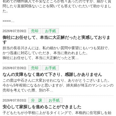
初めての物件購入で不安なところが色々あったのですが、細かく質
問したり直接関係ないことを聞いても答えていただいて助かりまし
た。
====…
売却
お手紙
2026年07月09日
御社にお任せして、本当に大正解だったと実感しておりま
す
担当の長谷川さんには、私の細かい質問や要望にもいつも笑顔で、
かつ迅速に対応していただき、本当に救われました。
御社にお任せして、本当に大正解だったと実…
売却
お手紙
2026年07月09日
なんの支障もなく進めて下さり、感謝しかありません
この度は中石さんに大変おせわになり、ありがとうございました。
今から5年程前になるかと思いますが、姉夫婦が埼玉のマンションの
売却を考えていた際、別の不…
分 譲
お手紙
2026年07月03日
安心して家探しを進めることができました
子どもたちが小学校に上がるタイミングで、本格的に住宅探しを始