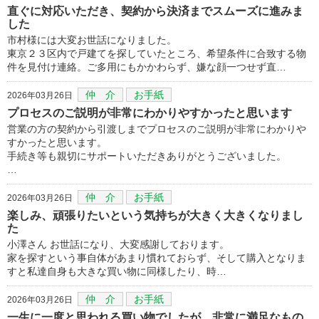
直ぐに対応いただき、契約から決済までスムーズに進みま
した
市村様には大変お世話になりました。
東京２３区内で戸建てを探していたところ、希望条件に合致する物
件を見付け連絡。ご多用にもかかわらず、嫌な顔一つせず直…
仲 介
お手紙
2026年03月26日
プロセスのご説明が非常にわかりやすかったと思います
営業の方の契約から引渡しまでプロセスのご説明が非常にわかりや
すかったと思います。
手続き等も親切にサポートいただきありがとうございました。
…
仲 介
お手紙
2026年03月26日
楽しみ、頑張りたいという気持ちが大きく大きくなりまし
た
小澤さん お世話になり、大変感謝しております。
家を探すという事自体があまり慣れておらず、そして購入となりま
すと私達自身も大きな買い物に同様したり、時…
仲 介
お手紙
2026年03月26日
一生に一度と思われる買い物でしたが、非常に満足なもの