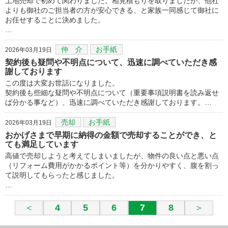
土地売却で初めて関わりました。相見積もりを取りましたが、他社
よりも御社のご担当者の方が安心できる、と家族一同感じて御社に
お任せすることに決めました。
…
仲 介
お手紙
2026年03月19日
契約後も疑問や不明点について、迅速に調べていただき感
謝しております
この度は大変お世話になりました。
契約後も些細な疑問や不明点について（重要事項説明書を読み返せ
ば分かる事など）、迅速に調べていただき感謝しております。…
売却
お手紙
2026年03月19日
おかげさまで早期に納得の金額で売却することができ、と
ても満足しています
高値で売却しようと考えてしまいましたが、物件の良い点と悪い点
（リフォーム費用がかかるポイント等）を分かりやすく、腹を割っ
て説明してもらったと感じました。
…
＜
4
5
6
7
8
＞