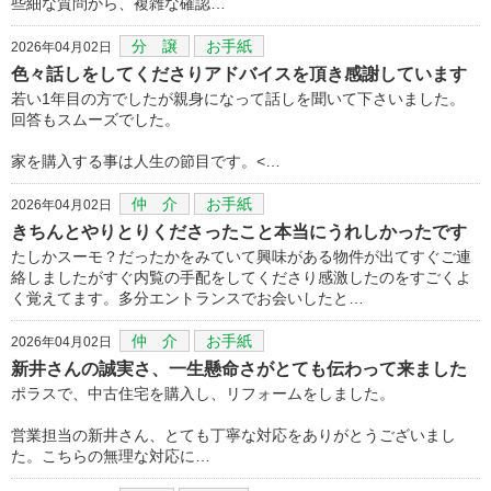
些細な質問から、複雑な確認…
分 譲
お手紙
2026年04月02日
色々話しをしてくださりアドバイスを頂き感謝しています
若い1年目の方でしたが親身になって話しを聞いて下さいました。
回答もスムーズでした。
家を購入する事は人生の節目です。<…
仲 介
お手紙
2026年04月02日
きちんとやりとりくださったこと本当にうれしかったです
たしかスーモ？だったかをみていて興味がある物件が出てすぐご連
絡しましたがすぐ内覧の手配をしてくださり感激したのをすごくよ
く覚えてます。多分エントランスでお会いしたと…
仲 介
お手紙
2026年04月02日
新井さんの誠実さ、一生懸命さがとても伝わって来ました
ポラスで、中古住宅を購入し、リフォームをしました。
営業担当の新井さん、とても丁寧な対応をありがとうございまし
た。こちらの無理な対応に…