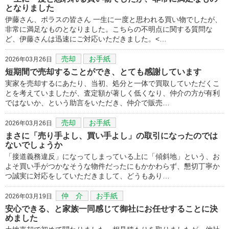
となりました
伊藤さん、ポラスの皆さん 一生に一度と思われる買い物でしたが、
非常に満足なものとなりました。こちらの不明点に関する質問な
ど、伊藤さんは迅速にご対応いただきました。<…
売却
お手紙
2026年03月26日
短期間で売却することができ、とても感謝しています
実家を売却するにあたり、当初、処分と一体で買取していただくこ
とを考えていましたが、査定額が著しく低くなり、仲介の方が有利
ではないか、という助言をいただき、仲介で販売…
売却
お手紙
2026年03月26日
まさに「売り手よし、買い手よし」の取引になったのでは
ないでしょうか
「接道義務違反」になってしまっている上に「傾斜地」という、お
よそ買い手がつかなそうな物件だったにもかかわらず、懇切丁寧か
つ誠実に対応をしていただきまして、どうもあり…
仲 介
お手紙
2026年03月19日
安心できる、と家族一同感じて御社にお任せすることに決
めました