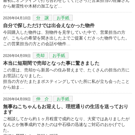
最初にオンラインで打ち合わせしてくださった営業担当の佐藤さん
から耐震性や木材の加工など…
分 譲
お手紙
2026年04月10日
自分で探しただけでは出会えなかった物件
今回購入した物件は、別物件を見学していた中で、営業担当の方
が、こちらの希望を聞き出した上でご提案くださった物件でした。
この営業担当の方との会話や物件…
売却
お手紙
2026年04月09日
本当に短期間で売却となった事に驚きました
この度は、売却から新居への住み替えまで、たくさんの担当の方に
お世話になりました。
担当の方がたまたまポスティングしていた所に私が立ち会ったこと
から始ま…
仲 介
お手紙
2026年04月09日
無事ねこちゃんもお迎えし、理想通りの生活を送っており
ます
ご相談してから約１ヶ月程度で成約となり、大変ではありましたが
なんとか無事成約できたのは中石様の迅速なご対応のおかげでし
た。