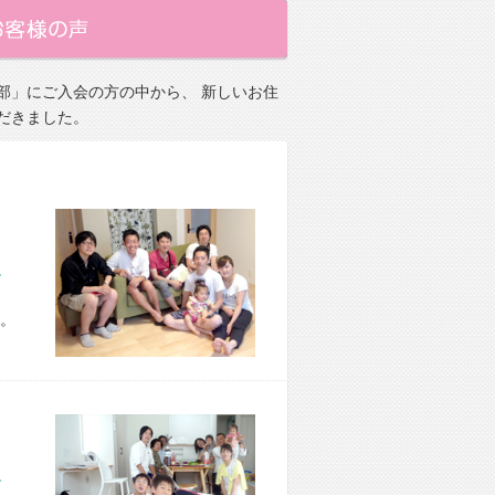
部」にご入会の方の中から、 新しいお住
だきました。
市 H様宅
。
市 O様宅