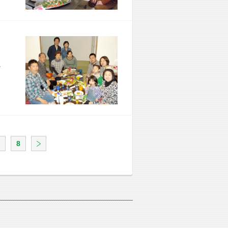
市 F様宅
8