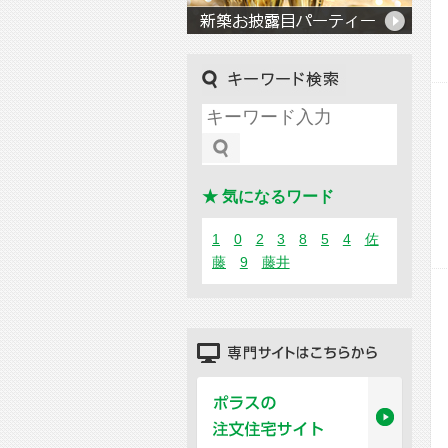
キーワード検索
★ 気になるワード
1
0
2
3
8
5
4
佐
藤
9
藤井
専門サイトはこちらから