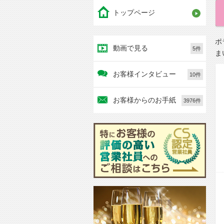
トップページ
ポ
動画で見る
5件
ま
お客様インタビュー
10件
お客様からのお手紙
3976件