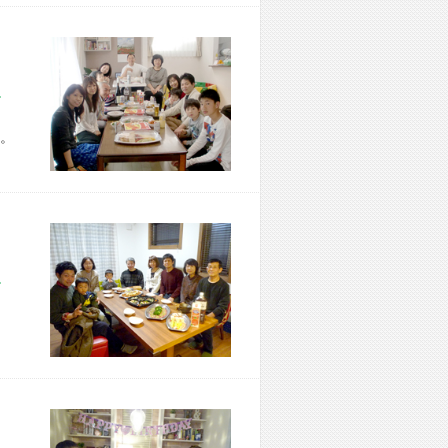
市 Z様宅
。
市 T様宅
、