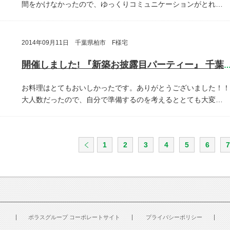
間をかけなかったので、ゆっくりコミュニケーションがとれ…
2014年09月11日 千葉県柏市 F様宅
開催しました! 『新築お披露目パーティー』 千葉県柏
お料理はとてもおいしかったです。ありがとうございました！！
大人数だったので、自分で準備するのを考えるととても大変…
1
2
3
4
5
6
7
ポラスグループ コーポレートサイト
プライバシーポリシー