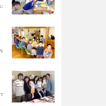
に
市 O様宅
な
市 A様宅
で