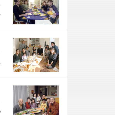
市 M様宅
イ
区 M様宅
の
市 K様宅
時